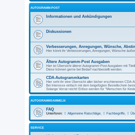
AUTOGRAMM-POST
Informationen und Ankündigungen
Diskussionen
Verbesserungen, Anregungen, Wünsche, Abst
Hier könnt ihr Verbesserungen, Anregungen, Wünsche äuße
Ältere Autogramm-Post Ausgaben
Hier ist Übersicht älterer Autogramm-Post Ausgaben mit Titelb
Diese können gerne bei Bedarf nachbestellt werden.
CDA-Autogrammkarten
Hier seht ihr eine Übersicht aller bisher erschienenen CDA
Bei Interesse einfach mit dem beigefügten Bestellschein beste
Solange Vorrat reicht! Erlöse werden für "Menschen für Kind
AUTOGRAMMSAMMELN
FAQ
Unterforen:
Allgemeine Ratschläge
,
Fachbegriffe
,
Üb
SERVICE