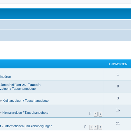
ANTWORTEN
A
1
inbörse
n
terschriften zu Tausch
A
0
nzeigen / Tauschangebote
t
n
w
A
3
»
Kleinanzeigen / Tauschangebote
t
o
n
w
A
16
r
»
Kleinanzeigen / Tauschangebote
t
1
2
o
n
t
w
A
21
r
t
t
»
Informationen und Ankündigungen
e
1
2
3
o
n