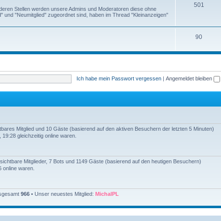
T
501
anderen Stellen werden unsere Admins und Moderatoren diese ohne
e
" und "Neumitglied" zugeordnet sind, haben im Thread "Kleinanzeigen"
h
n
e
T
90
m
h
e
e
n
m
Ich habe mein Passwort vergessen
|
Angemeldet bleiben
e
n
chtbares Mitglied und 10 Gäste (basierend auf den aktiven Besuchern der letzten 5 Minuten)
19:28 gleichzeitig online waren.
unsichtbare Mitglieder, 7 Bots und 1149 Gäste (basierend auf den heutigen Besuchern)
 online waren.
insgesamt
966
• Unser neuestes Mitglied:
MichalPL