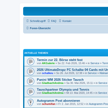
Schnellzugriff
FAQ
Kontakt
Foren-Übersicht
AKTUELLE THEMEN
Termin zur 22. Börse steht fest
von
AKGalerie
» So 22. Feb 2026, 15:46 » in
Service
»
Term
2026 UltimateDropz FC Schalke 04 Cards mit Un
von
schalkeu
» So 26. Jul 2026, 12:38 » in
Service
»
Kleina
Panini WM 2026 Sticker Tausch
von
GladbachAndrea
» Sa 30. Mai 2026, 15:11 » in
Service
Tauschpartner Olympia und Tennis
von
GladbachAndrea
» Mi 13. Mai 2020, 14:45 » in
Service
Autogramm Post abonnieren
von
schumifan
» Fr 2. Jan 2015, 12:52 » in
Autogramm-Pos