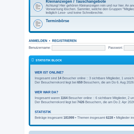
Kleinanzeigen / Tauschangebote
Achtung! Hier gehören Kleinanzeigen rein und nur hier. An 
Vorwarnung löschen. Sammler, welche den Gruppen "Mitglied
lediglich Lese- und keine Schreibrechte.
Terminbörse
ANMELDEN
•
REGISTRIEREN
Benutzername:
Passwort:
STATISTIK BLOCK
WER IST ONLINE?
Insgesamt sind
14
Besucher online :: 3 sichtbare Mitglieder, 1 unsi
Der Besucherrekord liegt bei
659
Besuchern, die am Do 6. Aug 2026, 
WER WAR DA?
Insgesamt waren
1164
Besucher online :: 6 sichtbare Mitglieder, 2 
Der Besucherrekord liegt bei
7426
Besuchern, die am Do 2. Apr 2026
STATISTIK
Beiträge insgesamt
181999
• Themen insgesamt
6228
• Mitglieder 