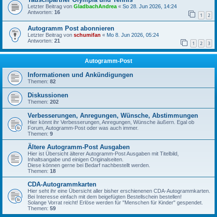
Letzter Beitrag von
GladbachAndrea
«
So 28. Jun 2026, 14:24
Antworten:
16
1
2
Autogramm Post abonnieren
Letzter Beitrag von
schumifan
«
Mo 8. Jun 2026, 05:24
Antworten:
21
1
2
3
Autogramm-Post
Informationen und Ankündigungen
Themen:
82
Diskussionen
Themen:
202
Verbesserungen, Anregungen, Wünsche, Abstimmungen
Hier könnt ihr Verbesserungen, Anregungen, Wünsche äußern. Egal ob
Forum, Autogramm-Post oder was auch immer.
Themen:
9
Ältere Autogramm-Post Ausgaben
Hier ist Übersicht älterer Autogramm-Post Ausgaben mit Titelbild,
Inhaltsangabe und einigen Originalseiten.
Diese können gerne bei Bedarf nachbestellt werden.
Themen:
18
CDA-Autogrammkarten
Hier seht ihr eine Übersicht aller bisher erschienenen CDA-Autogrammkarten.
Bei Interesse einfach mit dem beigefügten Bestellschein bestellen!
Solange Vorrat reicht! Erlöse werden für "Menschen für Kinder" gespendet.
Themen:
59