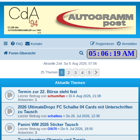
FAQ
Kontakt
Registrieren
Anmelden
05
:
06
:
19 AM
S
Foren-Übersicht
u
Aktuelle Zeit: Sa 8. Aug 2026, 07:06
c
1
2
3
4
5
Nächste
25 Themen
h
Aktuelle Themen
e
Termin zur 22. Börse steht fest
Letzter Beitrag von
schumifan
«
Di 4. Aug 2026, 21:08
Antworten:
1
2026 UltimateDropz FC Schalke 04 Cards mit Unterschriften
zu Tausch
Letzter Beitrag von
schalkeu
«
So 26. Jul 2026, 12:38
Panini WM 2026 Sticker Tausch
Letzter Beitrag von
Olli70
«
Do 9. Jul 2026, 18:50
Antworten:
3
Tauschpartner Olympia und Tennis