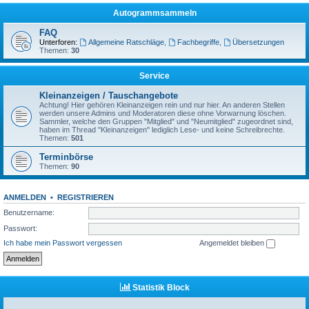
Autogrammsammeln
FAQ
Unterforen:
Allgemeine Ratschläge
,
Fachbegriffe
,
Übersetzungen
Themen:
30
Service
Kleinanzeigen / Tauschangebote
Achtung! Hier gehören Kleinanzeigen rein und nur hier. An anderen Stellen
werden unsere Admins und Moderatoren diese ohne Vorwarnung löschen.
Sammler, welche den Gruppen "Mitglied" und "Neumitglied" zugeordnet sind,
haben im Thread "Kleinanzeigen" lediglich Lese- und keine Schreibrechte.
Themen:
501
Terminbörse
Themen:
90
ANMELDEN
•
REGISTRIEREN
Benutzername:
Passwort:
Ich habe mein Passwort vergessen
Angemeldet bleiben
Statistik Block