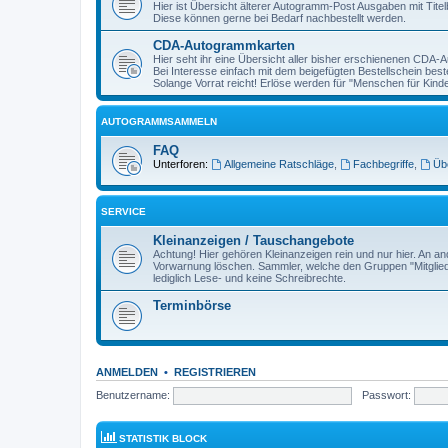
Hier ist Übersicht älterer Autogramm-Post Ausgaben mit Titelb
Diese können gerne bei Bedarf nachbestellt werden.
CDA-Autogrammkarten
Hier seht ihr eine Übersicht aller bisher erschienenen CDA
Bei Interesse einfach mit dem beigefügten Bestellschein beste
Solange Vorrat reicht! Erlöse werden für "Menschen für Kind
AUTOGRAMMSAMMELN
FAQ
Unterforen:
Allgemeine Ratschläge
,
Fachbegriffe
,
Üb
SERVICE
Kleinanzeigen / Tauschangebote
Achtung! Hier gehören Kleinanzeigen rein und nur hier. An 
Vorwarnung löschen. Sammler, welche den Gruppen "Mitglied
lediglich Lese- und keine Schreibrechte.
Terminbörse
ANMELDEN
•
REGISTRIEREN
Benutzername:
Passwort:
STATISTIK BLOCK