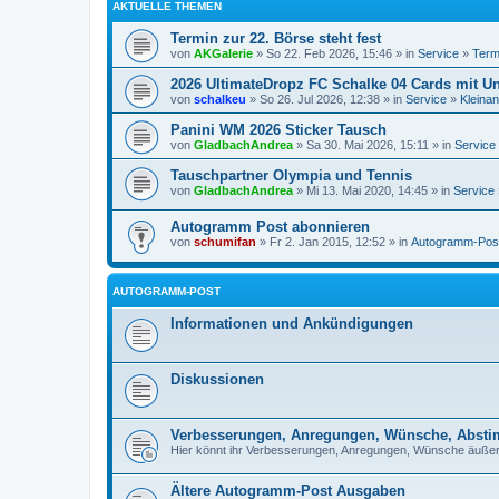
AKTUELLE THEMEN
Termin zur 22. Börse steht fest
von
AKGalerie
» So 22. Feb 2026, 15:46 » in
Service
»
Term
2026 UltimateDropz FC Schalke 04 Cards mit Un
von
schalkeu
» So 26. Jul 2026, 12:38 » in
Service
»
Kleina
Panini WM 2026 Sticker Tausch
von
GladbachAndrea
» Sa 30. Mai 2026, 15:11 » in
Service
Tauschpartner Olympia und Tennis
von
GladbachAndrea
» Mi 13. Mai 2020, 14:45 » in
Service
Autogramm Post abonnieren
von
schumifan
» Fr 2. Jan 2015, 12:52 » in
Autogramm-Pos
AUTOGRAMM-POST
Informationen und Ankündigungen
Diskussionen
Verbesserungen, Anregungen, Wünsche, Abst
Hier könnt ihr Verbesserungen, Anregungen, Wünsche äuße
Ältere Autogramm-Post Ausgaben