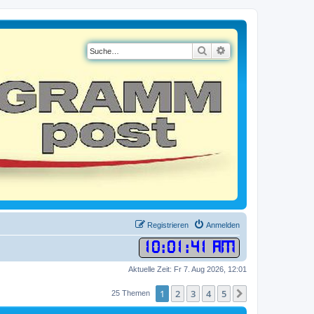
Suche
Erweiterte Suche
Registrieren
Anmelden
10
:
01
:
42 AM
Aktuelle Zeit: Fr 7. Aug 2026, 12:01
1
2
3
4
5
Nächste
25 Themen