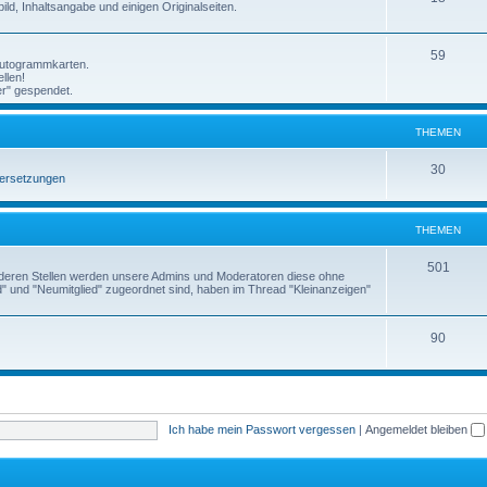
e
ild, Inhaltsangabe und einigen Originalseiten.
h
m
n
e
T
59
e
-Autogrammkarten.
llen!
m
h
n
er" gespendet.
e
e
THEMEN
n
m
e
T
30
ersetzungen
n
h
e
THEMEN
m
T
501
anderen Stellen werden unsere Admins und Moderatoren diese ohne
e
" und "Neumitglied" zugeordnet sind, haben im Thread "Kleinanzeigen"
h
n
e
T
90
m
h
e
e
n
m
Ich habe mein Passwort vergessen
|
Angemeldet bleiben
e
n