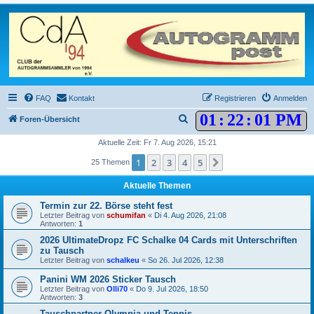
FAQ
Kontakt
Registrieren
Anmelden
01
:
22
:
01 PM
S
Foren-Übersicht
u
Aktuelle Zeit: Fr 7. Aug 2026, 15:21
c
1
2
3
4
5
Nächste
25 Themen
h
Aktuelle Themen
e
Termin zur 22. Börse steht fest
Letzter Beitrag von
schumifan
«
Di 4. Aug 2026, 21:08
Antworten:
1
2026 UltimateDropz FC Schalke 04 Cards mit Unterschriften
zu Tausch
Letzter Beitrag von
schalkeu
«
So 26. Jul 2026, 12:38
Panini WM 2026 Sticker Tausch
Letzter Beitrag von
Olli70
«
Do 9. Jul 2026, 18:50
Antworten:
3
Tauschpartner Olympia und Tennis