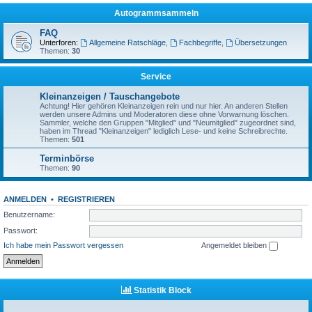
Autogrammsammeln
FAQ
Unterforen:
Allgemeine Ratschläge
,
Fachbegriffe
,
Übersetzungen
Themen:
30
Service
Kleinanzeigen / Tauschangebote
Achtung! Hier gehören Kleinanzeigen rein und nur hier. An anderen Stellen
werden unsere Admins und Moderatoren diese ohne Vorwarnung löschen.
Sammler, welche den Gruppen "Mitglied" und "Neumitglied" zugeordnet sind,
haben im Thread "Kleinanzeigen" lediglich Lese- und keine Schreibrechte.
Themen:
501
Terminbörse
Themen:
90
ANMELDEN
•
REGISTRIEREN
Benutzername:
Passwort:
Ich habe mein Passwort vergessen
Angemeldet bleiben
Statistik Block