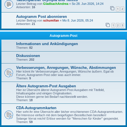
Letzter Beitrag von
GladbachAndrea
«
So 28. Jun 2026, 14:24
Antworten:
16
1
2
Autogramm Post abonnieren
Letzter Beitrag von
schumifan
«
Mo 8. Jun 2026, 05:24
Antworten:
21
1
2
3
Autogramm-Post
Informationen und Ankündigungen
Themen:
82
Diskussionen
Themen:
202
Verbesserungen, Anregungen, Wünsche, Abstimmungen
Hier könnt ihr Verbesserungen, Anregungen, Wünsche äußern. Egal ob
Forum, Autogramm-Post oder was auch immer.
Themen:
9
Ältere Autogramm-Post Ausgaben
Hier ist Übersicht älterer Autogramm-Post Ausgaben mit Titelbild,
Inhaltsangabe und einigen Originalseiten.
Diese können gerne bei Bedarf nachbestellt werden.
Themen:
18
CDA-Autogrammkarten
Hier seht ihr eine Übersicht aller bisher erschienenen CDA-Autogrammkarten.
Bei Interesse einfach mit dem beigefügten Bestellschein bestellen!
Solange Vorrat reicht! Erlöse werden für "Menschen für Kinder" gespendet.
Themen:
59