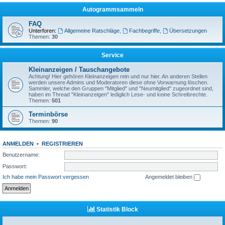
Autogrammsammeln
FAQ
Unterforen:
Allgemeine Ratschläge
,
Fachbegriffe
,
Übersetzungen
Themen:
30
Service
Kleinanzeigen / Tauschangebote
Achtung! Hier gehören Kleinanzeigen rein und nur hier. An anderen Stellen
werden unsere Admins und Moderatoren diese ohne Vorwarnung löschen.
Sammler, welche den Gruppen "Mitglied" und "Neumitglied" zugeordnet sind,
haben im Thread "Kleinanzeigen" lediglich Lese- und keine Schreibrechte.
Themen:
501
Terminbörse
Themen:
90
ANMELDEN
•
REGISTRIEREN
Benutzername:
Passwort:
Ich habe mein Passwort vergessen
Angemeldet bleiben
Statistik Block