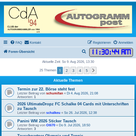
FAQ
Kontakt
Registrieren
Anmelden
11
:
30
:
44 AM
S
Foren-Übersicht
u
Aktuelle Zeit: So 9. Aug 2026, 13:30
c
1
2
3
4
5
Nächste
25 Themen
h
Aktuelle Themen
e
Termin zur 22. Börse steht fest
Letzter Beitrag von
schumifan
«
Di 4. Aug 2026, 21:08
Antworten:
1
2026 UltimateDropz FC Schalke 04 Cards mit Unterschriften
zu Tausch
Letzter Beitrag von
schalkeu
«
So 26. Jul 2026, 12:38
Panini WM 2026 Sticker Tausch
Letzter Beitrag von
Olli70
«
Do 9. Jul 2026, 18:50
Antworten:
3
Tauschpartner Olympia und Tennis