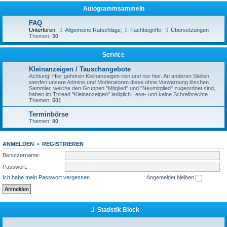
Autogrammsammeln
FAQ
Unterforen:
Allgemeine Ratschläge
,
Fachbegriffe
,
Übersetzungen
Themen:
30
Service
Kleinanzeigen / Tauschangebote
Achtung! Hier gehören Kleinanzeigen rein und nur hier. An anderen Stellen
werden unsere Admins und Moderatoren diese ohne Vorwarnung löschen.
Sammler, welche den Gruppen "Mitglied" und "Neumitglied" zugeordnet sind,
haben im Thread "Kleinanzeigen" lediglich Lese- und keine Schreibrechte.
Themen:
501
Terminbörse
Themen:
90
ANMELDEN
•
REGISTRIEREN
Benutzername:
Passwort:
Ich habe mein Passwort vergessen
Angemeldet bleiben
Statistik Block