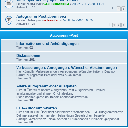
Letzter Beitrag von
GladbachAndrea
«
So 28. Jun 2026, 14:24
Antworten:
16
1
2
Autogramm Post abonnieren
Letzter Beitrag von
schumifan
«
Mo 8. Jun 2026, 05:24
Antworten:
21
1
2
3
Autogramm-Post
Informationen und Ankündigungen
Themen:
82
Diskussionen
Themen:
202
Verbesserungen, Anregungen, Wünsche, Abstimmungen
Hier könnt ihr Verbesserungen, Anregungen, Wünsche äußern. Egal ob
Forum, Autogramm-Post oder was auch immer.
Themen:
9
Ältere Autogramm-Post Ausgaben
Hier ist Übersicht älterer Autogramm-Post Ausgaben mit Titelbild,
Inhaltsangabe und einigen Originalseiten.
Diese können gerne bei Bedarf nachbestellt werden.
Themen:
18
CDA-Autogrammkarten
Hier seht ihr eine Übersicht aller bisher erschienenen CDA-Autogrammkarten.
Bei Interesse einfach mit dem beigefügten Bestellschein bestellen!
Solange Vorrat reicht! Erlöse werden für "Menschen für Kinder" gespendet.
Themen:
59