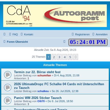
FAQ
Kontakt
Registrieren
Anmelden
05
:
24
:
01 PM
S
Foren-Übersicht
u
Aktuelle Zeit: Sa 8. Aug 2026, 19:23
c
1
2
3
4
5
Nächste
25 Themen
h
Aktuelle Themen
e
Termin zur 22. Börse steht fest
Letzter Beitrag von
schumifan
«
Di 4. Aug 2026, 21:08
Antworten:
1
2026 UltimateDropz FC Schalke 04 Cards mit Unterschriften
zu Tausch
Letzter Beitrag von
schalkeu
«
So 26. Jul 2026, 12:38
Panini WM 2026 Sticker Tausch
Letzter Beitrag von
Olli70
«
Do 9. Jul 2026, 18:50
Antworten:
3
Tauschpartner Olympia und Tennis