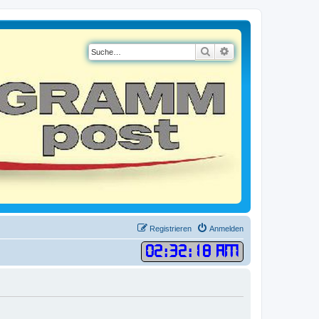
Suche
Erweiterte Suche
Registrieren
Anmelden
02
:
32
:
18 AM