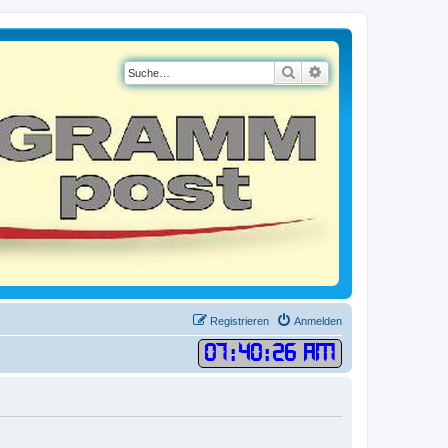
Suche
Erweiterte Suche
Registrieren
Anmelden
07
:
40
:
26 AM