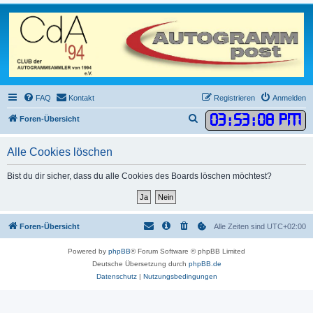
FAQ
Kontakt
Registrieren
Anmelden
03
:
53
:
08 PM
S
Foren-Übersicht
u
Alle Cookies löschen
c
h
Bist du dir sicher, dass du alle Cookies des Boards löschen möchtest?
e
Foren-Übersicht
Alle Zeiten sind
UTC+02:00
Powered by
phpBB
® Forum Software © phpBB Limited
Deutsche Übersetzung durch
phpBB.de
Datenschutz
|
Nutzungsbedingungen