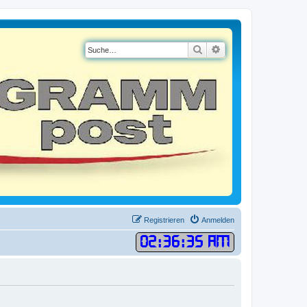
Suche
Erweiterte Suche
Registrieren
Anmelden
02
:
36
:
35 AM