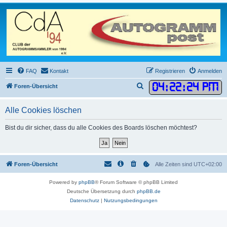
FAQ
Kontakt
Registrieren
Anmelden
04
:
22
:
24 PM
S
Foren-Übersicht
u
Alle Cookies löschen
c
h
Bist du dir sicher, dass du alle Cookies des Boards löschen möchtest?
e
Foren-Übersicht
Alle Zeiten sind
UTC+02:00
Powered by
phpBB
® Forum Software © phpBB Limited
Deutsche Übersetzung durch
phpBB.de
Datenschutz
|
Nutzungsbedingungen