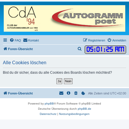
FAQ
Kontakt
Registrieren
Anmelden
05
:
01
:
25 AM
S
Foren-Übersicht
u
Alle Cookies löschen
c
h
Bist du dir sicher, dass du alle Cookies des Boards löschen möchtest?
e
Foren-Übersicht
Alle Zeiten sind
UTC+02:00
Powered by
phpBB
® Forum Software © phpBB Limited
Deutsche Übersetzung durch
phpBB.de
Datenschutz
|
Nutzungsbedingungen