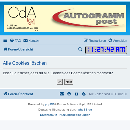
FAQ
Kontakt
Registrieren
Anmelden
11
:
27
:
42 AM
S
Foren-Übersicht
u
Alle Cookies löschen
c
h
Bist du dir sicher, dass du alle Cookies des Boards löschen möchtest?
e
Foren-Übersicht
Alle Zeiten sind
UTC+02:00
Powered by
phpBB
® Forum Software © phpBB Limited
Deutsche Übersetzung durch
phpBB.de
Datenschutz
|
Nutzungsbedingungen