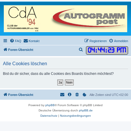
FAQ
Kontakt
Registrieren
Anmelden
04
:
44
:
23 PM
S
Foren-Übersicht
u
Alle Cookies löschen
c
h
Bist du dir sicher, dass du alle Cookies des Boards löschen möchtest?
e
Foren-Übersicht
Alle Zeiten sind
UTC+02:00
Powered by
phpBB
® Forum Software © phpBB Limited
Deutsche Übersetzung durch
phpBB.de
Datenschutz
|
Nutzungsbedingungen