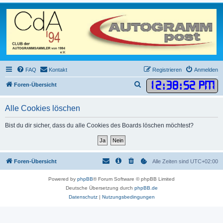
FAQ
Kontakt
Registrieren
Anmelden
12
:
38
:
52 PM
S
Foren-Übersicht
u
Alle Cookies löschen
c
h
Bist du dir sicher, dass du alle Cookies des Boards löschen möchtest?
e
Foren-Übersicht
Alle Zeiten sind
UTC+02:00
Powered by
phpBB
® Forum Software © phpBB Limited
Deutsche Übersetzung durch
phpBB.de
Datenschutz
|
Nutzungsbedingungen