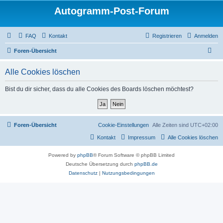
Autogramm-Post-Forum
FAQ
Kontakt
Registrieren
Anmelden
S
Foren-Übersicht
u
Alle Cookies löschen
c
h
Bist du dir sicher, dass du alle Cookies des Boards löschen möchtest?
e
Foren-Übersicht
Cookie-Einstellungen
Alle Zeiten sind
UTC+02:00
Kontakt
Impressum
Alle Cookies löschen
Powered by
phpBB
® Forum Software © phpBB Limited
Deutsche Übersetzung durch
phpBB.de
Datenschutz
|
Nutzungsbedingungen