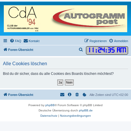
FAQ
Kontakt
Registrieren
Anmelden
11
:
24
:
35 AM
S
Foren-Übersicht
u
Alle Cookies löschen
c
h
Bist du dir sicher, dass du alle Cookies des Boards löschen möchtest?
e
Foren-Übersicht
Alle Zeiten sind
UTC+02:00
Powered by
phpBB
® Forum Software © phpBB Limited
Deutsche Übersetzung durch
phpBB.de
Datenschutz
|
Nutzungsbedingungen