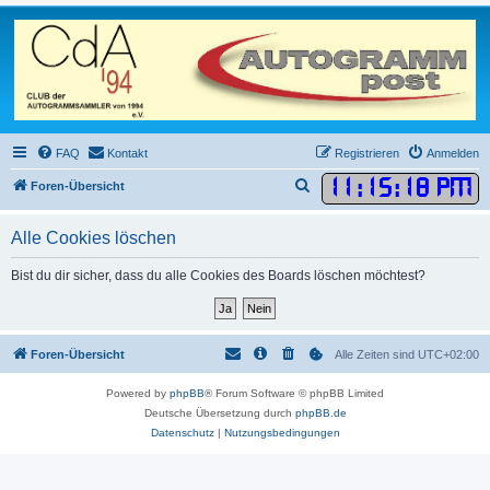
FAQ
Kontakt
Registrieren
Anmelden
11
:
15
:
18 PM
S
Foren-Übersicht
u
Alle Cookies löschen
c
h
Bist du dir sicher, dass du alle Cookies des Boards löschen möchtest?
e
Foren-Übersicht
Alle Zeiten sind
UTC+02:00
Powered by
phpBB
® Forum Software © phpBB Limited
Deutsche Übersetzung durch
phpBB.de
Datenschutz
|
Nutzungsbedingungen