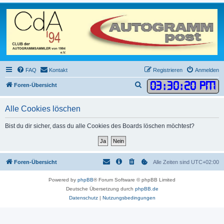
FAQ
Kontakt
Registrieren
Anmelden
03
:
30
:
20 PM
S
Foren-Übersicht
u
Alle Cookies löschen
c
h
Bist du dir sicher, dass du alle Cookies des Boards löschen möchtest?
e
Foren-Übersicht
Alle Zeiten sind
UTC+02:00
Powered by
phpBB
® Forum Software © phpBB Limited
Deutsche Übersetzung durch
phpBB.de
Datenschutz
|
Nutzungsbedingungen