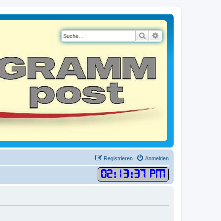
Suche
Erweiterte Suche
Registrieren
Anmelden
02
:
13
:
37 PM