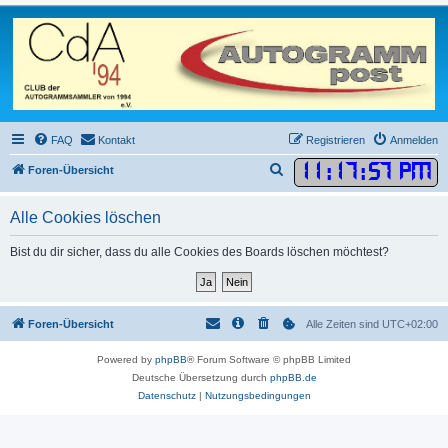
FAQ
Kontakt
Registrieren
Anmelden
11
:
17
:
57 PM
S
Foren-Übersicht
u
Alle Cookies löschen
c
h
Bist du dir sicher, dass du alle Cookies des Boards löschen möchtest?
e
Foren-Übersicht
Alle Zeiten sind
UTC+02:00
Powered by
phpBB
® Forum Software © phpBB Limited
Deutsche Übersetzung durch
phpBB.de
Datenschutz
|
Nutzungsbedingungen