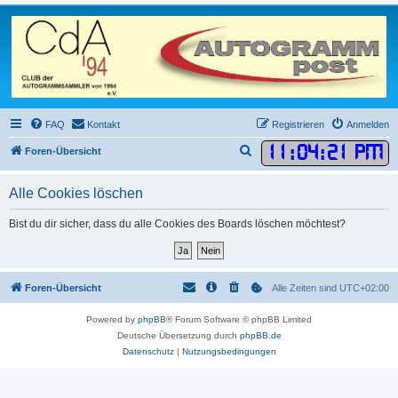
FAQ
Kontakt
Registrieren
Anmelden
11
:
04
:
21 PM
S
Foren-Übersicht
u
Alle Cookies löschen
c
h
Bist du dir sicher, dass du alle Cookies des Boards löschen möchtest?
e
Foren-Übersicht
Alle Zeiten sind
UTC+02:00
Powered by
phpBB
® Forum Software © phpBB Limited
Deutsche Übersetzung durch
phpBB.de
Datenschutz
|
Nutzungsbedingungen