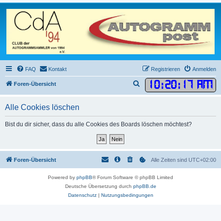
FAQ
Kontakt
Registrieren
Anmelden
10
:
20
:
17 AM
S
Foren-Übersicht
u
Alle Cookies löschen
c
h
Bist du dir sicher, dass du alle Cookies des Boards löschen möchtest?
e
Foren-Übersicht
Alle Zeiten sind
UTC+02:00
Powered by
phpBB
® Forum Software © phpBB Limited
Deutsche Übersetzung durch
phpBB.de
Datenschutz
|
Nutzungsbedingungen