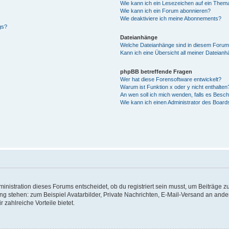
Wie kann ich ein Lesezeichen auf ein Them
Wie kann ich ein Forum abonnieren?
Wie deaktiviere ich meine Abonnements?
gs?
Dateianhänge
Welche Dateianhänge sind in diesem Forum
Kann ich eine Übersicht all meiner Dateian
phpBB betreffende Fragen
Wer hat diese Forensoftware entwickelt?
Warum ist Funktion x oder y nicht enthalten
An wen soll ich mich wenden, falls es Besc
Wie kann ich einen Administrator des Board
istration dieses Forums entscheidet, ob du registriert sein musst, um Beiträge zu s
ung stehen: zum Beispiel Avatarbilder, Private Nachrichten, E-Mail-Versand an ander
 zahlreiche Vorteile bietet.