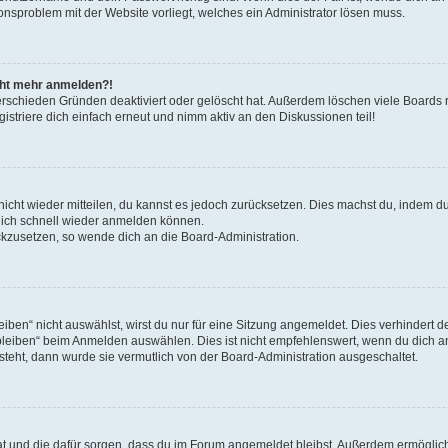
ionsproblem mit der Website vorliegt, welches ein Administrator lösen muss.
icht mehr anmelden?!
erschieden Gründen deaktiviert oder gelöscht hat. Außerdem löschen viele Boards r
triere dich einfach erneut und nimm aktiv an den Diskussionen teil!
 nicht wieder mitteilen, du kannst es jedoch zurücksetzen. Dies machst du, indem 
 dich schnell wieder anmelden können.
ückzusetzen, so wende dich an die Board-Administration.
en“ nicht auswählst, wirst du nur für eine Sitzung angemeldet. Dies verhindert 
leiben“ beim Anmelden auswählen. Dies ist nicht empfehlenswert, wenn du dich an
 steht, dann wurde sie vermutlich von der Board-Administration ausgeschaltet.
 hat und die dafür sorgen, dass du im Forum angemeldet bleibst. Außerdem ermögli