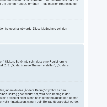
ie Moderatoren und Administratoren. Normalerweise kannst du
, nur um deinen Rang zu erhöhen — die meisten Boards dulden
ration freigeschaltet wurde. Diese Maßnahme soll den
n“ klicken. Es könnte sein, dass eine Registrierung
t. Z. B. „Du darfst neue Themen erstellen“, „Du darfst
iten, indem du das „Ändere Beitrag“-Symbol für den
inen Beitrag geantwortet hat, wird dein Beitrag in der
nweis erscheint nicht, wenn noch niemand auf deinen Beitrag
ne Notiz hinterlassen, warum dein Beitrag überarbeitet wurde.