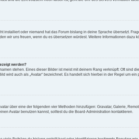
t installiert oder niemand hat das Forum bislang in deine Sprache übersetzt. Frag
, würden wir uns freuen, wenn du es übersetzen würdest. Weitere Informationen dazu
gezeigt werden?
amen stehen. Eines dieser Bilder ist meist mit deinem Rang verknüpft: Oft sind di
ld wird auch als „Avatar“ bezeichnet. Es handelt sich hierbei in der Regel um ein
 Avatar über eine der folgenden vier Methoden hinzufügen: Gravatar, Galerie, Rem
en Avatar benutzen kannst, solltest du die Board-Administration kontaktieren.