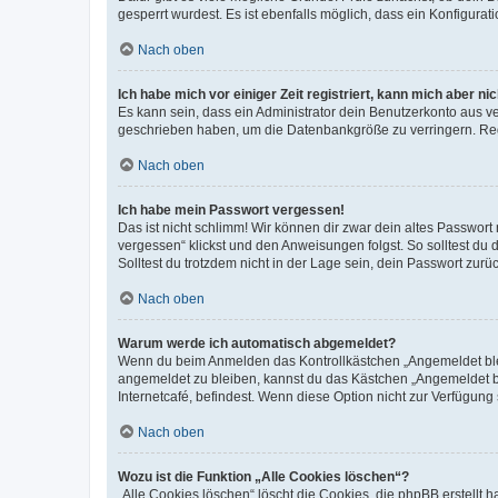
gesperrt wurdest. Es ist ebenfalls möglich, dass ein Konfigurat
Nach oben
Ich habe mich vor einiger Zeit registriert, kann mich aber n
Es kann sein, dass ein Administrator dein Benutzerkonto aus v
geschrieben haben, um die Datenbankgröße zu verringern. Regis
Nach oben
Ich habe mein Passwort vergessen!
Das ist nicht schlimm! Wir können dir zwar dein altes Passwort
vergessen“ klickst und den Anweisungen folgst. So solltest du
Solltest du trotzdem nicht in der Lage sein, dein Passwort zur
Nach oben
Warum werde ich automatisch abgemeldet?
Wenn du beim Anmelden das Kontrollkästchen „Angemeldet bleib
angemeldet zu bleiben, kannst du das Kästchen „Angemeldet b
Internetcafé, befindest. Wenn diese Option nicht zur Verfügung
Nach oben
Wozu ist die Funktion „Alle Cookies löschen“?
„Alle Cookies löschen“ löscht die Cookies, die phpBB erstellt