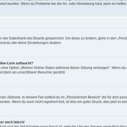
tiviert wurden. Wenn du Probleme bei der An- oder Abmeldung hast, kann es helfen
n in der Datenbank des Boards gespeichert. Um diese zu ändern, gehe in den „Persö
nst du alle deine Einstellungen ändern.
ine-Liste auftaucht?
n eine Option „Meinen Online-Status während dieser Sitzung verbergen“. Wenn du d
st dann als unsichtbarer Besucher gezählt.
en Zeitzone. In diesem Fall solltest du im „Persönlichen Bereich“ die für dich passe
den. Wenn du noch nicht registriert bist, ist dies ein guter Grund, dies jetzt zu tun
mer noch falsch!
t hast und die Zeit trotzdem noch falsch ist, geht die Uhr des Servers vermutlich fal