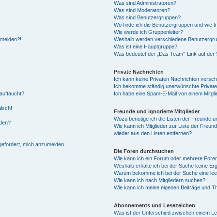
Was sind Administratoren?
Was sind Moderatoren?
Was sind Benutzergruppen?
Wo finde ich die Benutzergruppen und wie tr
Wie werde ich Gruppenleiter?
anmelden?!
Weshalb werden verschiedene Benutzergrupp
Was ist eine Hauptgruppe?
Was bedeutet der „Das Team“-Link auf der S
Private Nachrichten
Ich kann keine Privaten Nachrichten versch
Ich bekomme ständig unerwünschte Private
auftaucht?
Ich habe eine Spam-E-Mail von einem Mitgli
alsch!
Freunde und ignorierte Mitglieder
Wozu benötige ich die Listen der Freunde un
rden?
Wie kann ich Mitglieder zur Liste der Freund
wieder aus den Listen entfernen?
fgefordert, mich anzumelden.
Die Foren durchsuchen
Wie kann ich ein Forum oder mehrere For
Weshalb erhalte ich bei der Suche keine Er
Warum bekomme ich bei der Suche eine lee
Wie kann ich nach Mitgliedern suchen?
Wie kann ich meine eigenen Beiträge und T
Abonnements und Lesezeichen
Was ist der Unterschied zwischen einem L