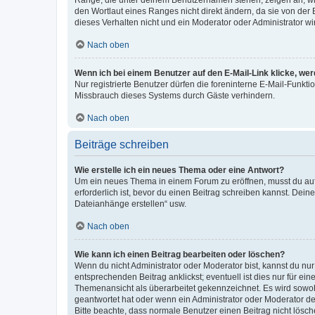
Ränge, die unter deinem Benutzernamen stehen, zeigen an, wie 
den Wortlaut eines Ranges nicht direkt ändern, da sie von der
dieses Verhalten nicht und ein Moderator oder Administrator 
Nach oben
Wenn ich bei einem Benutzer auf den E-Mail-Link klicke, we
Nur registrierte Benutzer dürfen die foreninterne E-Mail-Funkt
Missbrauch dieses Systems durch Gäste verhindern.
Nach oben
Beiträge schreiben
Wie erstelle ich ein neues Thema oder eine Antwort?
Um ein neues Thema in einem Forum zu eröffnen, musst du auf 
erforderlich ist, bevor du einen Beitrag schreiben kannst. Dein
Dateianhänge erstellen“ usw.
Nach oben
Wie kann ich einen Beitrag bearbeiten oder löschen?
Wenn du nicht Administrator oder Moderator bist, kannst du nu
entsprechenden Beitrag anklickst; eventuell ist dies nur für e
Themenansicht als überarbeitet gekennzeichnet. Es wird sowohl
geantwortet hat oder wenn ein Administrator oder Moderator dein
Bitte beachte, dass normale Benutzer einen Beitrag nicht lösc