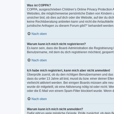
Was ist COPPA?
COPPA, ausgeschrieben Children’s Online Privacy Protection Ac
Websites, die möglicherweise persönliche Daten von Kindern 
unsicher bist, ob dies auf dich oder die Website, auf der du dic
keine Rechtsberatung anbieten kann und nicht die Anlaufstelle 
juristische Anfragen zu diesem Forum gibt?“ behandelt werden
Nach oben
Warum kann ich mich nicht registrieren?
Es kann sein, dass die Board-Administration die Registrierun
Benutzername, mit dem du dich registrieren möchtest, gesperrt
Nach oben
Ich habe mich registriert, kann mich aber nicht anmelden!
Überprüfe zuerst, ob du den richtigen Benutzernamen und das
dass du unter 13 Jahre alt bist, musst du bzw. einer deiner El
vielleicht aktiviert werden. Bei einigen Boards müssen alle ne
wurde dir mitgeteilt, ob eine Aktivierung nötig ist oder nicht
oder die E-Mail von einem Spam-Filter blockiert wurde. Wenn du
Nach oben
Warum kann ich mich nicht anmelden?
Dafür gibt es viele mögliche Gründe. Prüfe zunächst, ob dein 