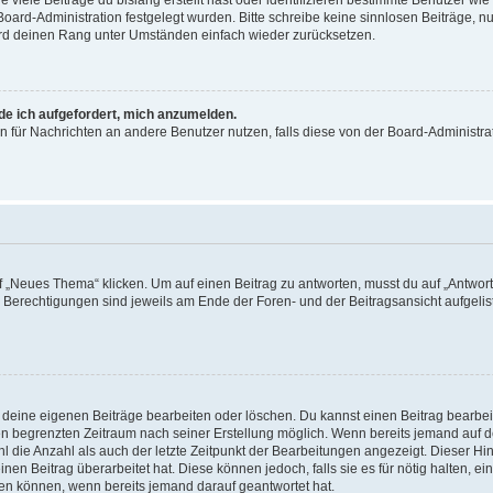
viele Beiträge du bislang erstellt hast oder identifizieren bestimmte Benutzer w
 Board-Administration festgelegt wurden. Bitte schreibe keine sinnlosen Beiträge
wird deinen Rang unter Umständen einfach wieder zurücksetzen.
rde ich aufgefordert, mich anzumelden.
ion für Nachrichten an andere Benutzer nutzen, falls diese von der Board-Administ
„Neues Thema“ klicken. Um auf einen Beitrag zu antworten, musst du auf „Antworte
e Berechtigungen sind jeweils am Ende der Foren- und der Beitragsansicht aufgeliste
r deine eigenen Beiträge bearbeiten oder löschen. Du kannst einen Beitrag bearbe
inen begrenzten Zeitraum nach seiner Erstellung möglich. Wenn bereits jemand auf de
 die Anzahl als auch der letzte Zeitpunkt der Bearbeitungen angezeigt. Dieser Hi
en Beitrag überarbeitet hat. Diese können jedoch, falls sie es für nötig halten, ei
hen können, wenn bereits jemand darauf geantwortet hat.