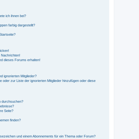
ete ich ihnen bei?
en farbig dargestellt?
tartseite?
icken!
 Nachrichten!
ed dieses Forums erhalten!
d ignorierten Mitglieder?
e oder zur Liste der ignorierten Mitglieder hinzufügen oder diese
en durchsuchen?
gebnisse?
re Seite?
hemen finden?
esezeichen und einem Abonnements für ein Thema oder Forum?