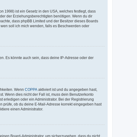
n 1998) ist ein Gesetz in den USA, welches festlegt, dass
der der Erziehungsberechtigten benötigen. Wenn du dir
te beachte, dass phpBB Limited und der Besitzer dieses Boards
An wen soll ich mich wenden, falls es Beschwerden oder
en. Es könnte auch sein, dass deine IP-Adresse oder der
ichkeiten. Wenn
COPPA
aktiviert ist und du angegeben hast,
st. Wenn dies nicht der Fall ist, muss dein Benutzerkonto
t erledigen oder ein Administrator. Bei der Registrierung
ten prüfe, ob du deine E-Mail-Adresse korrekt eingegeben hast
tiere einen Administrator.
n einen Board-Administrator, um sicherzugehen, dass du nicht