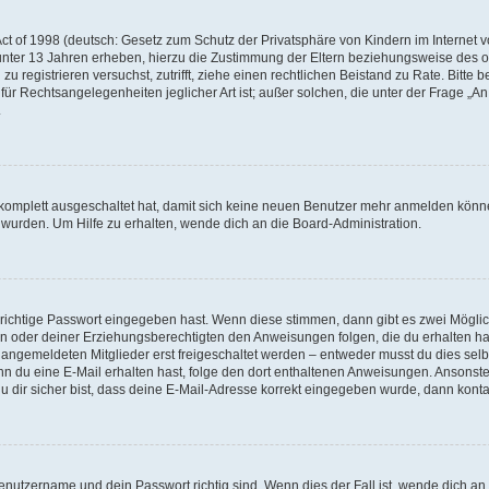
t of 1998 (deutsch: Gesetz zum Schutz der Privatsphäre von Kindern im Internet vo
unter 13 Jahren erheben, hierzu die Zustimmung der Eltern beziehungsweise des o
h zu registrieren versuchst, zutrifft, ziehe einen rechtlichen Beistand zu Rate. Bit
für Rechtsangelegenheiten jeglicher Art ist; außer solchen, die unter der Frage „
.
g komplett ausgeschaltet hat, damit sich keine neuen Benutzer mehr anmelden könn
 wurden. Um Hilfe zu erhalten, wende dich an die Board-Administration.
 richtige Passwort eingegeben hast. Wenn diese stimmen, dann gibt es zwei Mögl
tern oder deiner Erziehungsberechtigten den Anweisungen folgen, die du erhalten ha
u angemeldeten Mitglieder erst freigeschaltet werden – entweder musst du dies selbs
. Wenn du eine E-Mail erhalten hast, folge den dort enthaltenen Anweisungen. Ansons
 dir sicher bist, dass deine E-Mail-Adresse korrekt eingegeben wurde, dann kontak
Benutzername und dein Passwort richtig sind. Wenn dies der Fall ist, wende dich a