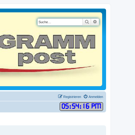
Suche
Erweiterte Suche
Registrieren
Anmelden
05
:
54
:
17 PM