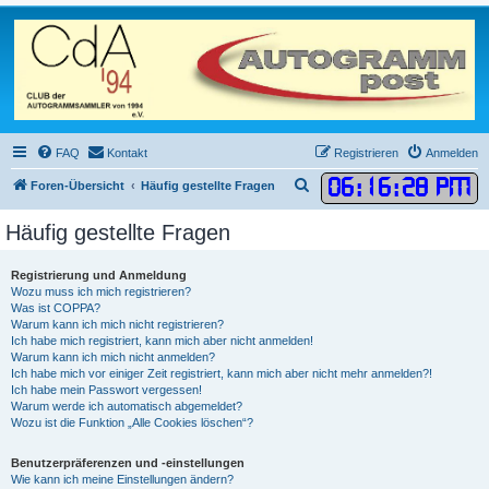
FAQ
Kontakt
Registrieren
Anmelden
06
:
16
:
29 PM
S
Foren-Übersicht
Häufig gestellte Fragen
u
Häufig gestellte Fragen
c
h
Registrierung und Anmeldung
e
Wozu muss ich mich registrieren?
Was ist COPPA?
Warum kann ich mich nicht registrieren?
Ich habe mich registriert, kann mich aber nicht anmelden!
Warum kann ich mich nicht anmelden?
Ich habe mich vor einiger Zeit registriert, kann mich aber nicht mehr anmelden?!
Ich habe mein Passwort vergessen!
Warum werde ich automatisch abgemeldet?
Wozu ist die Funktion „Alle Cookies löschen“?
Benutzerpräferenzen und -einstellungen
Wie kann ich meine Einstellungen ändern?