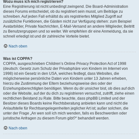
Wozu muss ich mich registrieren?
Eine Registrierung ist nicht unbedingt zwingend. Die Board-Administration
dieses Forums entscheidet, ob du registriert sein musst, um Beiträge zu
schreiben. Auf jeden Fall erhältst du als registriertes Mitglied Zugriff auf
zusätzliche Funktionen, die Gästen nicht zur Verfügung stehen: zum Beispiel
Avatarbilder, Private Nachrichten, E-Mail-Versand an andere Mitglieder, Beitritt
zu Benutzergruppen und so weiter. Wir empfehlen dir eine Anmeldung, da sie
schnell erledigt ist und dir zahlreiche Vorteile bietet.
Nach oben
Was ist COPPA?
COPPA, ausgeschrieben Children’s Online Privacy Protection Act of 1998
(deutsch: Gesetz zum Schutz der Privatsphäre von Kindern im Internet von
1998) ist ein Gesetz in den USA, welches festlegt, dass Websites, die
möglicherweise persönliche Daten von Kindern unter 13 Jahren erheben,
hierzu die Zustimmung der Eltern beziehungsweise des oder der
Erziehungsberechtigten benötigen. Wenn du dir unsicher bist, ob dies auf dich
oder die Website, auf der du dich zu registrieren versuchst, zutrifft, ziehe einen
rechtlichen Beistand zu Rate. Bitte beachte, dass phpBB Limited und der
Besitzer dieses Boards keine Rechtsberatung anbieten kann und nicht die
Anlaufstelle für Rechtsangelegenheiten jeglicher Art ist; außer solchen, die
unter der Frage „An wen soll ich mich wenden, falls es Beschwerden oder
juristische Anfragen zu diesem Forum gibt?“ behandelt werden.
Nach oben