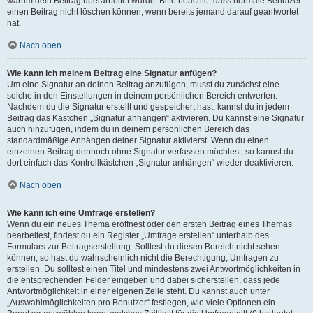
warum dein Beitrag überarbeitet wurde. Bitte beachte, dass normale Benutzer
einen Beitrag nicht löschen können, wenn bereits jemand darauf geantwortet
hat.
Nach oben
Wie kann ich meinem Beitrag eine Signatur anfügen?
Um eine Signatur an deinen Beitrag anzufügen, musst du zunächst eine
solche in den Einstellungen in deinem persönlichen Bereich entwerfen.
Nachdem du die Signatur erstellt und gespeichert hast, kannst du in jedem
Beitrag das Kästchen „Signatur anhängen“ aktivieren. Du kannst eine Signatur
auch hinzufügen, indem du in deinem persönlichen Bereich das
standardmäßige Anhängen deiner Signatur aktivierst. Wenn du einen
einzelnen Beitrag dennoch ohne Signatur verfassen möchtest, so kannst du
dort einfach das Kontrollkästchen „Signatur anhängen“ wieder deaktivieren.
Nach oben
Wie kann ich eine Umfrage erstellen?
Wenn du ein neues Thema eröffnest oder den ersten Beitrag eines Themas
bearbeitest, findest du ein Register „Umfrage erstellen“ unterhalb des
Formulars zur Beitragserstellung. Solltest du diesen Bereich nicht sehen
können, so hast du wahrscheinlich nicht die Berechtigung, Umfragen zu
erstellen. Du solltest einen Titel und mindestens zwei Antwortmöglichkeiten in
die entsprechenden Felder eingeben und dabei sicherstellen, dass jede
Antwortmöglichkeit in einer eigenen Zeile steht. Du kannst auch unter
„Auswahlmöglichkeiten pro Benutzer“ festlegen, wie viele Optionen ein