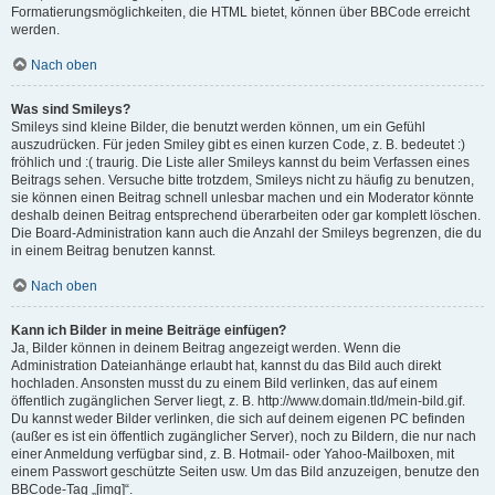
Formatierungsmöglichkeiten, die HTML bietet, können über BBCode erreicht
werden.
Nach oben
Was sind Smileys?
Smileys sind kleine Bilder, die benutzt werden können, um ein Gefühl
auszudrücken. Für jeden Smiley gibt es einen kurzen Code, z. B. bedeutet :)
fröhlich und :( traurig. Die Liste aller Smileys kannst du beim Verfassen eines
Beitrags sehen. Versuche bitte trotzdem, Smileys nicht zu häufig zu benutzen,
sie können einen Beitrag schnell unlesbar machen und ein Moderator könnte
deshalb deinen Beitrag entsprechend überarbeiten oder gar komplett löschen.
Die Board-Administration kann auch die Anzahl der Smileys begrenzen, die du
in einem Beitrag benutzen kannst.
Nach oben
Kann ich Bilder in meine Beiträge einfügen?
Ja, Bilder können in deinem Beitrag angezeigt werden. Wenn die
Administration Dateianhänge erlaubt hat, kannst du das Bild auch direkt
hochladen. Ansonsten musst du zu einem Bild verlinken, das auf einem
öffentlich zugänglichen Server liegt, z. B. http://www.domain.tld/mein-bild.gif.
Du kannst weder Bilder verlinken, die sich auf deinem eigenen PC befinden
(außer es ist ein öffentlich zugänglicher Server), noch zu Bildern, die nur nach
einer Anmeldung verfügbar sind, z. B. Hotmail- oder Yahoo-Mailboxen, mit
einem Passwort geschützte Seiten usw. Um das Bild anzuzeigen, benutze den
BBCode-Tag „[img]“.