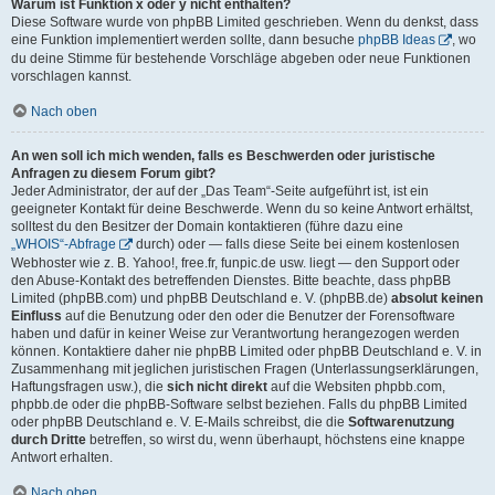
Warum ist Funktion x oder y nicht enthalten?
Diese Software wurde von phpBB Limited geschrieben. Wenn du denkst, dass
eine Funktion implementiert werden sollte, dann besuche
phpBB Ideas
, wo
du deine Stimme für bestehende Vorschläge abgeben oder neue Funktionen
vorschlagen kannst.
Nach oben
An wen soll ich mich wenden, falls es Beschwerden oder juristische
Anfragen zu diesem Forum gibt?
Jeder Administrator, der auf der „Das Team“-Seite aufgeführt ist, ist ein
geeigneter Kontakt für deine Beschwerde. Wenn du so keine Antwort erhältst,
solltest du den Besitzer der Domain kontaktieren (führe dazu eine
„WHOIS“-Abfrage
durch) oder — falls diese Seite bei einem kostenlosen
Webhoster wie z. B. Yahoo!, free.fr, funpic.de usw. liegt — den Support oder
den Abuse-Kontakt des betreffenden Dienstes. Bitte beachte, dass phpBB
Limited (phpBB.com) und phpBB Deutschland e. V. (phpBB.de)
absolut keinen
Einfluss
auf die Benutzung oder den oder die Benutzer der Forensoftware
haben und dafür in keiner Weise zur Verantwortung herangezogen werden
können. Kontaktiere daher nie phpBB Limited oder phpBB Deutschland e. V. in
Zusammenhang mit jeglichen juristischen Fragen (Unterlassungserklärungen,
Haftungsfragen usw.), die
sich nicht direkt
auf die Websiten phpbb.com,
phpbb.de oder die phpBB-Software selbst beziehen. Falls du phpBB Limited
oder phpBB Deutschland e. V. E-Mails schreibst, die die
Softwarenutzung
durch Dritte
betreffen, so wirst du, wenn überhaupt, höchstens eine knappe
Antwort erhalten.
Nach oben