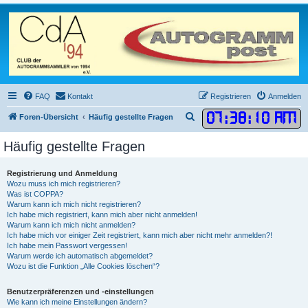
FAQ
Kontakt
Registrieren
Anmelden
07
:
38
:
11 AM
S
Foren-Übersicht
Häufig gestellte Fragen
u
Häufig gestellte Fragen
c
h
Registrierung und Anmeldung
e
Wozu muss ich mich registrieren?
Was ist COPPA?
Warum kann ich mich nicht registrieren?
Ich habe mich registriert, kann mich aber nicht anmelden!
Warum kann ich mich nicht anmelden?
Ich habe mich vor einiger Zeit registriert, kann mich aber nicht mehr anmelden?!
Ich habe mein Passwort vergessen!
Warum werde ich automatisch abgemeldet?
Wozu ist die Funktion „Alle Cookies löschen“?
Benutzerpräferenzen und -einstellungen
Wie kann ich meine Einstellungen ändern?