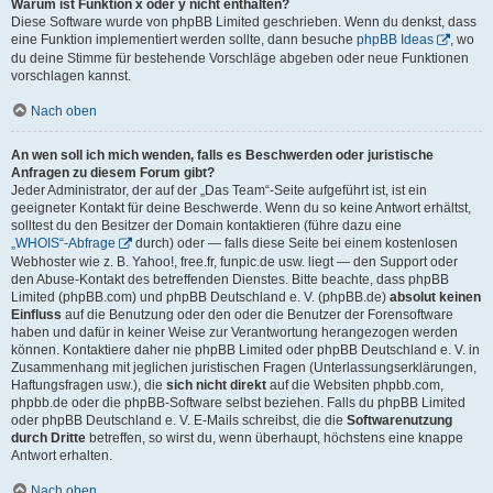
Warum ist Funktion x oder y nicht enthalten?
Diese Software wurde von phpBB Limited geschrieben. Wenn du denkst, dass
eine Funktion implementiert werden sollte, dann besuche
phpBB Ideas
, wo
du deine Stimme für bestehende Vorschläge abgeben oder neue Funktionen
vorschlagen kannst.
Nach oben
An wen soll ich mich wenden, falls es Beschwerden oder juristische
Anfragen zu diesem Forum gibt?
Jeder Administrator, der auf der „Das Team“-Seite aufgeführt ist, ist ein
geeigneter Kontakt für deine Beschwerde. Wenn du so keine Antwort erhältst,
solltest du den Besitzer der Domain kontaktieren (führe dazu eine
„WHOIS“-Abfrage
durch) oder — falls diese Seite bei einem kostenlosen
Webhoster wie z. B. Yahoo!, free.fr, funpic.de usw. liegt — den Support oder
den Abuse-Kontakt des betreffenden Dienstes. Bitte beachte, dass phpBB
Limited (phpBB.com) und phpBB Deutschland e. V. (phpBB.de)
absolut keinen
Einfluss
auf die Benutzung oder den oder die Benutzer der Forensoftware
haben und dafür in keiner Weise zur Verantwortung herangezogen werden
können. Kontaktiere daher nie phpBB Limited oder phpBB Deutschland e. V. in
Zusammenhang mit jeglichen juristischen Fragen (Unterlassungserklärungen,
Haftungsfragen usw.), die
sich nicht direkt
auf die Websiten phpbb.com,
phpbb.de oder die phpBB-Software selbst beziehen. Falls du phpBB Limited
oder phpBB Deutschland e. V. E-Mails schreibst, die die
Softwarenutzung
durch Dritte
betreffen, so wirst du, wenn überhaupt, höchstens eine knappe
Antwort erhalten.
Nach oben