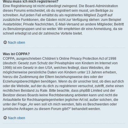
Wozu muss ich mich registrieren?
Eine Registrierung ist nicht unbedingt zwingend. Die Board-Administration
dieses Forums entscheidet, ob du registriert sein musst, um Beiträge zu
schreiben. Auf jeden Fall erhältst du als registriertes Mitglied Zugriff auf
zusätzliche Funktionen, die Gästen nicht zur Verfügung stehen: zum Beispiel
Avatarbilder, Private Nachrichten, E-Mail-Versand an andere Mitglieder, Beitritt
zu Benutzergruppen und so weiter. Wir empfehlen dir eine Anmeldung, da sie
schnell erledigt ist und dir zahlreiche Vorteile bietet.
Nach oben
Was ist COPPA?
COPPA, ausgeschrieben Children’s Online Privacy Protection Act of 1998
(deutsch: Gesetz zum Schutz der Privatsphäre von Kindern im Internet von
1998) ist ein Gesetz in den USA, welches festlegt, dass Websites, die
möglicherweise persönliche Daten von Kindern unter 13 Jahren erheben,
hierzu die Zustimmung der Eltern beziehungsweise des oder der
Erziehungsberechtigten benötigen. Wenn du dir unsicher bist, ob dies auf dich
oder die Website, auf der du dich zu registrieren versuchst, zutrifft, ziehe einen
rechtlichen Beistand zu Rate. Bitte beachte, dass phpBB Limited und der
Besitzer dieses Boards keine Rechtsberatung anbieten kann und nicht die
Anlaufstelle für Rechtsangelegenheiten jeglicher Art ist; außer solchen, die
unter der Frage „An wen soll ich mich wenden, falls es Beschwerden oder
juristische Anfragen zu diesem Forum gibt?“ behandelt werden.
Nach oben