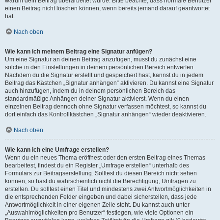
warum dein Beitrag überarbeitet wurde. Bitte beachte, dass normale Benutzer
einen Beitrag nicht löschen können, wenn bereits jemand darauf geantwortet
hat.
Nach oben
Wie kann ich meinem Beitrag eine Signatur anfügen?
Um eine Signatur an deinen Beitrag anzufügen, musst du zunächst eine
solche in den Einstellungen in deinem persönlichen Bereich entwerfen.
Nachdem du die Signatur erstellt und gespeichert hast, kannst du in jedem
Beitrag das Kästchen „Signatur anhängen“ aktivieren. Du kannst eine Signatur
auch hinzufügen, indem du in deinem persönlichen Bereich das
standardmäßige Anhängen deiner Signatur aktivierst. Wenn du einen
einzelnen Beitrag dennoch ohne Signatur verfassen möchtest, so kannst du
dort einfach das Kontrollkästchen „Signatur anhängen“ wieder deaktivieren.
Nach oben
Wie kann ich eine Umfrage erstellen?
Wenn du ein neues Thema eröffnest oder den ersten Beitrag eines Themas
bearbeitest, findest du ein Register „Umfrage erstellen“ unterhalb des
Formulars zur Beitragserstellung. Solltest du diesen Bereich nicht sehen
können, so hast du wahrscheinlich nicht die Berechtigung, Umfragen zu
erstellen. Du solltest einen Titel und mindestens zwei Antwortmöglichkeiten in
die entsprechenden Felder eingeben und dabei sicherstellen, dass jede
Antwortmöglichkeit in einer eigenen Zeile steht. Du kannst auch unter
„Auswahlmöglichkeiten pro Benutzer“ festlegen, wie viele Optionen ein