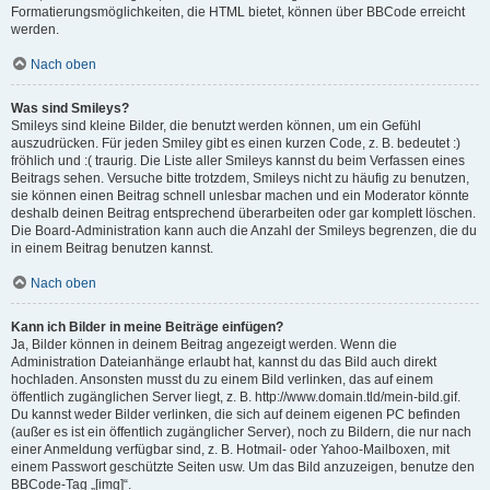
Formatierungsmöglichkeiten, die HTML bietet, können über BBCode erreicht
werden.
Nach oben
Was sind Smileys?
Smileys sind kleine Bilder, die benutzt werden können, um ein Gefühl
auszudrücken. Für jeden Smiley gibt es einen kurzen Code, z. B. bedeutet :)
fröhlich und :( traurig. Die Liste aller Smileys kannst du beim Verfassen eines
Beitrags sehen. Versuche bitte trotzdem, Smileys nicht zu häufig zu benutzen,
sie können einen Beitrag schnell unlesbar machen und ein Moderator könnte
deshalb deinen Beitrag entsprechend überarbeiten oder gar komplett löschen.
Die Board-Administration kann auch die Anzahl der Smileys begrenzen, die du
in einem Beitrag benutzen kannst.
Nach oben
Kann ich Bilder in meine Beiträge einfügen?
Ja, Bilder können in deinem Beitrag angezeigt werden. Wenn die
Administration Dateianhänge erlaubt hat, kannst du das Bild auch direkt
hochladen. Ansonsten musst du zu einem Bild verlinken, das auf einem
öffentlich zugänglichen Server liegt, z. B. http://www.domain.tld/mein-bild.gif.
Du kannst weder Bilder verlinken, die sich auf deinem eigenen PC befinden
(außer es ist ein öffentlich zugänglicher Server), noch zu Bildern, die nur nach
einer Anmeldung verfügbar sind, z. B. Hotmail- oder Yahoo-Mailboxen, mit
einem Passwort geschützte Seiten usw. Um das Bild anzuzeigen, benutze den
BBCode-Tag „[img]“.