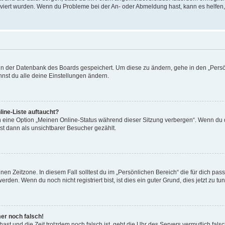
tiviert wurden. Wenn du Probleme bei der An- oder Abmeldung hast, kann es helfen
n in der Datenbank des Boards gespeichert. Um diese zu ändern, gehe in den „Persö
nst du alle deine Einstellungen ändern.
ine-Liste auftaucht?
n eine Option „Meinen Online-Status während dieser Sitzung verbergen“. Wenn du d
st dann als unsichtbarer Besucher gezählt.
en Zeitzone. In diesem Fall solltest du im „Persönlichen Bereich“ die für dich passe
den. Wenn du noch nicht registriert bist, ist dies ein guter Grund, dies jetzt zu tun
mer noch falsch!
t hast und die Zeit trotzdem noch falsch ist, geht die Uhr des Servers vermutlich fal