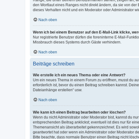
Ränge, die unter deinem Benutzernamen stehen, zeigen an, wie 
den Wortlaut eines Ranges nicht direkt ändern, da sie von der
dieses Verhalten nicht und ein Moderator oder Administrator 
Nach oben
Wenn ich bei einem Benutzer auf den E-Mail-Link klicke, we
Nur registrierte Benutzer dürfen die foreninterne E-Mail-Funkt
Missbrauch dieses Systems durch Gäste verhindern.
Nach oben
Beiträge schreiben
Wie erstelle ich ein neues Thema oder eine Antwort?
Um ein neues Thema in einem Forum zu eröffnen, musst du auf 
erforderlich ist, bevor du einen Beitrag schreiben kannst. Dein
Dateianhänge erstellen“ usw.
Nach oben
Wie kann ich einen Beitrag bearbeiten oder löschen?
Wenn du nicht Administrator oder Moderator bist, kannst du nu
entsprechenden Beitrag anklickst; eventuell ist dies nur für e
Themenansicht als überarbeitet gekennzeichnet. Es wird sowohl
geantwortet hat oder wenn ein Administrator oder Moderator dein
Bitte beachte, dass normale Benutzer einen Beitrag nicht lösc