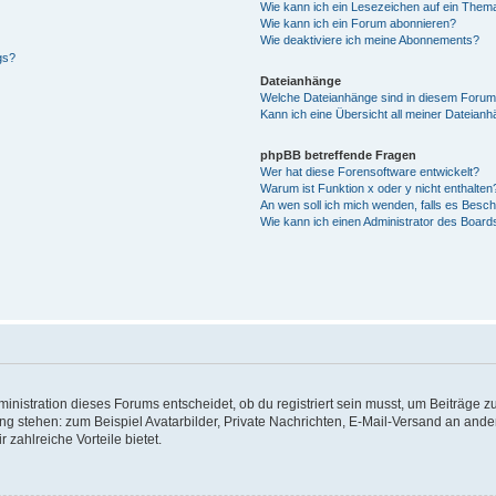
Wie kann ich ein Lesezeichen auf ein Them
Wie kann ich ein Forum abonnieren?
Wie deaktiviere ich meine Abonnements?
gs?
Dateianhänge
Welche Dateianhänge sind in diesem Forum
Kann ich eine Übersicht all meiner Dateian
phpBB betreffende Fragen
Wer hat diese Forensoftware entwickelt?
Warum ist Funktion x oder y nicht enthalten
An wen soll ich mich wenden, falls es Besc
Wie kann ich einen Administrator des Board
istration dieses Forums entscheidet, ob du registriert sein musst, um Beiträge zu s
ung stehen: zum Beispiel Avatarbilder, Private Nachrichten, E-Mail-Versand an ander
 zahlreiche Vorteile bietet.