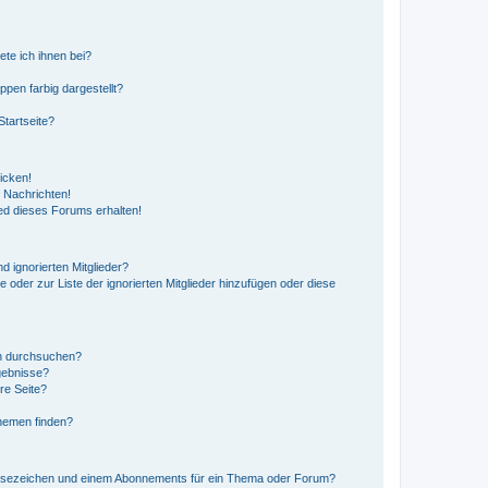
ete ich ihnen bei?
en farbig dargestellt?
tartseite?
icken!
 Nachrichten!
ed dieses Forums erhalten!
d ignorierten Mitglieder?
e oder zur Liste der ignorierten Mitglieder hinzufügen oder diese
en durchsuchen?
gebnisse?
re Seite?
hemen finden?
esezeichen und einem Abonnements für ein Thema oder Forum?