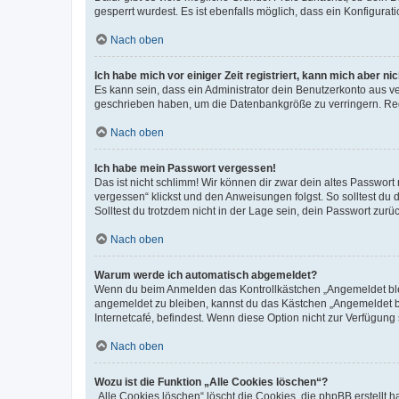
gesperrt wurdest. Es ist ebenfalls möglich, dass ein Konfigurat
Nach oben
Ich habe mich vor einiger Zeit registriert, kann mich aber n
Es kann sein, dass ein Administrator dein Benutzerkonto aus v
geschrieben haben, um die Datenbankgröße zu verringern. Regis
Nach oben
Ich habe mein Passwort vergessen!
Das ist nicht schlimm! Wir können dir zwar dein altes Passwort
vergessen“ klickst und den Anweisungen folgst. So solltest du
Solltest du trotzdem nicht in der Lage sein, dein Passwort zur
Nach oben
Warum werde ich automatisch abgemeldet?
Wenn du beim Anmelden das Kontrollkästchen „Angemeldet bleib
angemeldet zu bleiben, kannst du das Kästchen „Angemeldet b
Internetcafé, befindest. Wenn diese Option nicht zur Verfügung
Nach oben
Wozu ist die Funktion „Alle Cookies löschen“?
„Alle Cookies löschen“ löscht die Cookies, die phpBB erstellt