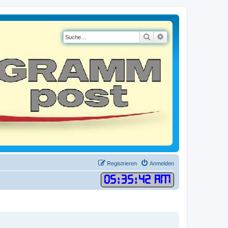
Suche
Erweiterte Suche
Registrieren
Anmelden
05
:
35
:
43 AM