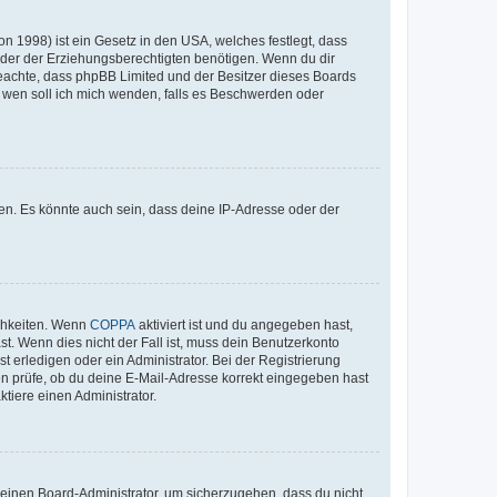
n 1998) ist ein Gesetz in den USA, welches festlegt, dass
der der Erziehungsberechtigten benötigen. Wenn du dir
te beachte, dass phpBB Limited und der Besitzer dieses Boards
An wen soll ich mich wenden, falls es Beschwerden oder
en. Es könnte auch sein, dass deine IP-Adresse oder der
ichkeiten. Wenn
COPPA
aktiviert ist und du angegeben hast,
st. Wenn dies nicht der Fall ist, muss dein Benutzerkonto
t erledigen oder ein Administrator. Bei der Registrierung
ten prüfe, ob du deine E-Mail-Adresse korrekt eingegeben hast
tiere einen Administrator.
n einen Board-Administrator, um sicherzugehen, dass du nicht