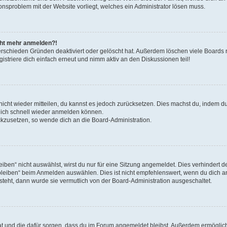
ionsproblem mit der Website vorliegt, welches ein Administrator lösen muss.
icht mehr anmelden?!
erschieden Gründen deaktiviert oder gelöscht hat. Außerdem löschen viele Boards r
triere dich einfach erneut und nimm aktiv an den Diskussionen teil!
 nicht wieder mitteilen, du kannst es jedoch zurücksetzen. Dies machst du, indem 
 dich schnell wieder anmelden können.
ückzusetzen, so wende dich an die Board-Administration.
en“ nicht auswählst, wirst du nur für eine Sitzung angemeldet. Dies verhindert 
leiben“ beim Anmelden auswählen. Dies ist nicht empfehlenswert, wenn du dich an
 steht, dann wurde sie vermutlich von der Board-Administration ausgeschaltet.
 hat und die dafür sorgen, dass du im Forum angemeldet bleibst. Außerdem ermögli