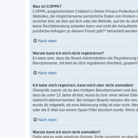
Was ist COPPA?
COPPA, ausgeschrieben Children’s Online Privacy Protection Ac
Websites, die möglicherweise persönliche Daten von Kindern 
unsicher bist, ob dies auf dich oder die Website, auf der du dic
keine Rechtsberatung anbieten kann und nicht die Anlaufstelle 
juristische Anfragen zu diesem Forum gibt?“ behandelt werden
Nach oben
Warum kann ich mich nicht registrieren?
Es kann sein, dass die Board-Administration die Registrierun
Benutzername, mit dem du dich registrieren möchtest, gesperrt
Nach oben
Ich habe mich registriert, kann mich aber nicht anmelden!
Überprüfe zuerst, ob du den richtigen Benutzernamen und das
dass du unter 13 Jahre alt bist, musst du bzw. einer deiner El
vielleicht aktiviert werden. Bei einigen Boards müssen alle ne
wurde dir mitgeteilt, ob eine Aktivierung nötig ist oder nicht
oder die E-Mail von einem Spam-Filter blockiert wurde. Wenn du
Nach oben
Warum kann ich mich nicht anmelden?
Dafür gibt es viele mögliche Gründe. Prüfe zunächst, ob dein 