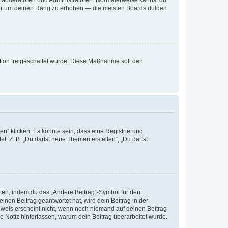
ie Moderatoren und Administratoren. Normalerweise kannst du
, nur um deinen Rang zu erhöhen — die meisten Boards dulden
ration freigeschaltet wurde. Diese Maßnahme soll den
n“ klicken. Es könnte sein, dass eine Registrierung
t. Z. B. „Du darfst neue Themen erstellen“, „Du darfst
iten, indem du das „Ändere Beitrag“-Symbol für den
inen Beitrag geantwortet hat, wird dein Beitrag in der
nweis erscheint nicht, wenn noch niemand auf deinen Beitrag
ne Notiz hinterlassen, warum dein Beitrag überarbeitet wurde.