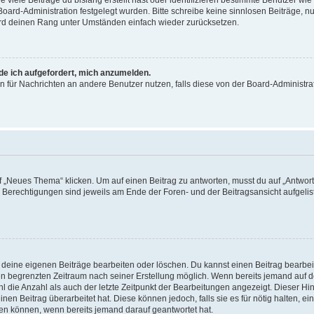
viele Beiträge du bislang erstellt hast oder identifizieren bestimmte Benutzer w
 Board-Administration festgelegt wurden. Bitte schreibe keine sinnlosen Beiträge
wird deinen Rang unter Umständen einfach wieder zurücksetzen.
rde ich aufgefordert, mich anzumelden.
ion für Nachrichten an andere Benutzer nutzen, falls diese von der Board-Administ
„Neues Thema“ klicken. Um auf einen Beitrag zu antworten, musst du auf „Antworte
e Berechtigungen sind jeweils am Ende der Foren- und der Beitragsansicht aufgeliste
r deine eigenen Beiträge bearbeiten oder löschen. Du kannst einen Beitrag bearbe
inen begrenzten Zeitraum nach seiner Erstellung möglich. Wenn bereits jemand auf de
 die Anzahl als auch der letzte Zeitpunkt der Bearbeitungen angezeigt. Dieser Hi
en Beitrag überarbeitet hat. Diese können jedoch, falls sie es für nötig halten, ei
hen können, wenn bereits jemand darauf geantwortet hat.