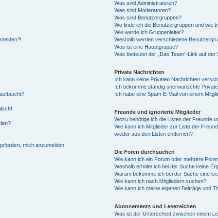
Was sind Administratoren?
Was sind Moderatoren?
Was sind Benutzergruppen?
Wo finde ich die Benutzergruppen und wie tr
Wie werde ich Gruppenleiter?
anmelden?!
Weshalb werden verschiedene Benutzergrupp
Was ist eine Hauptgruppe?
Was bedeutet der „Das Team“-Link auf der S
Private Nachrichten
Ich kann keine Privaten Nachrichten versch
Ich bekomme ständig unerwünschte Private
auftaucht?
Ich habe eine Spam-E-Mail von einem Mitgli
alsch!
Freunde und ignorierte Mitglieder
Wozu benötige ich die Listen der Freunde un
rden?
Wie kann ich Mitglieder zur Liste der Freund
wieder aus den Listen entfernen?
fgefordert, mich anzumelden.
Die Foren durchsuchen
Wie kann ich ein Forum oder mehrere For
Weshalb erhalte ich bei der Suche keine Er
Warum bekomme ich bei der Suche eine lee
Wie kann ich nach Mitgliedern suchen?
Wie kann ich meine eigenen Beiträge und T
Abonnements und Lesezeichen
Was ist der Unterschied zwischen einem L