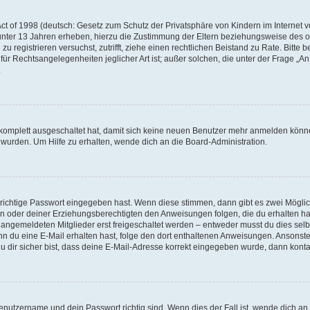
t of 1998 (deutsch: Gesetz zum Schutz der Privatsphäre von Kindern im Internet vo
unter 13 Jahren erheben, hierzu die Zustimmung der Eltern beziehungsweise des o
h zu registrieren versuchst, zutrifft, ziehe einen rechtlichen Beistand zu Rate. Bit
für Rechtsangelegenheiten jeglicher Art ist; außer solchen, die unter der Frage „
.
g komplett ausgeschaltet hat, damit sich keine neuen Benutzer mehr anmelden könn
 wurden. Um Hilfe zu erhalten, wende dich an die Board-Administration.
 richtige Passwort eingegeben hast. Wenn diese stimmen, dann gibt es zwei Mögl
tern oder deiner Erziehungsberechtigten den Anweisungen folgen, die du erhalten ha
u angemeldeten Mitglieder erst freigeschaltet werden – entweder musst du dies selbs
. Wenn du eine E-Mail erhalten hast, folge den dort enthaltenen Anweisungen. Ansons
 dir sicher bist, dass deine E-Mail-Adresse korrekt eingegeben wurde, dann kontak
Benutzername und dein Passwort richtig sind. Wenn dies der Fall ist, wende dich a