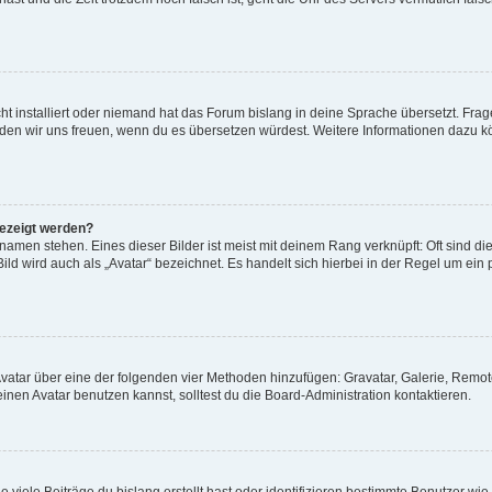
t installiert oder niemand hat das Forum bislang in deine Sprache übersetzt. Frag
, würden wir uns freuen, wenn du es übersetzen würdest. Weitere Informationen dazu
gezeigt werden?
amen stehen. Eines dieser Bilder ist meist mit deinem Rang verknüpft: Oft sind di
ld wird auch als „Avatar“ bezeichnet. Es handelt sich hierbei in der Regel um ein
 Avatar über eine der folgenden vier Methoden hinzufügen: Gravatar, Galerie, Rem
en Avatar benutzen kannst, solltest du die Board-Administration kontaktieren.