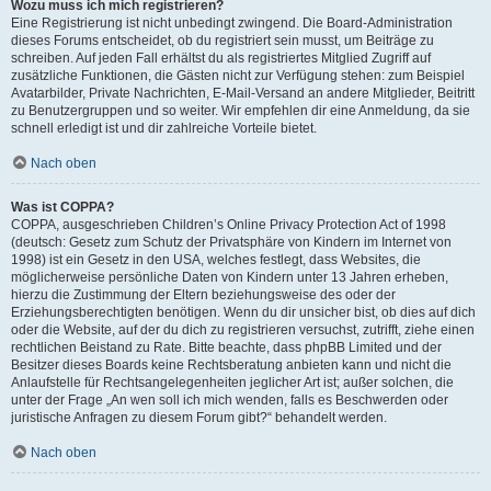
Wozu muss ich mich registrieren?
Eine Registrierung ist nicht unbedingt zwingend. Die Board-Administration
dieses Forums entscheidet, ob du registriert sein musst, um Beiträge zu
schreiben. Auf jeden Fall erhältst du als registriertes Mitglied Zugriff auf
zusätzliche Funktionen, die Gästen nicht zur Verfügung stehen: zum Beispiel
Avatarbilder, Private Nachrichten, E-Mail-Versand an andere Mitglieder, Beitritt
zu Benutzergruppen und so weiter. Wir empfehlen dir eine Anmeldung, da sie
schnell erledigt ist und dir zahlreiche Vorteile bietet.
Nach oben
Was ist COPPA?
COPPA, ausgeschrieben Children’s Online Privacy Protection Act of 1998
(deutsch: Gesetz zum Schutz der Privatsphäre von Kindern im Internet von
1998) ist ein Gesetz in den USA, welches festlegt, dass Websites, die
möglicherweise persönliche Daten von Kindern unter 13 Jahren erheben,
hierzu die Zustimmung der Eltern beziehungsweise des oder der
Erziehungsberechtigten benötigen. Wenn du dir unsicher bist, ob dies auf dich
oder die Website, auf der du dich zu registrieren versuchst, zutrifft, ziehe einen
rechtlichen Beistand zu Rate. Bitte beachte, dass phpBB Limited und der
Besitzer dieses Boards keine Rechtsberatung anbieten kann und nicht die
Anlaufstelle für Rechtsangelegenheiten jeglicher Art ist; außer solchen, die
unter der Frage „An wen soll ich mich wenden, falls es Beschwerden oder
juristische Anfragen zu diesem Forum gibt?“ behandelt werden.
Nach oben