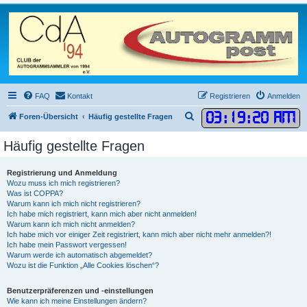
FAQ
Kontakt
Registrieren
Anmelden
03
:
19
:
21 AM
S
Foren-Übersicht
Häufig gestellte Fragen
u
Häufig gestellte Fragen
c
h
Registrierung und Anmeldung
e
Wozu muss ich mich registrieren?
Was ist COPPA?
Warum kann ich mich nicht registrieren?
Ich habe mich registriert, kann mich aber nicht anmelden!
Warum kann ich mich nicht anmelden?
Ich habe mich vor einiger Zeit registriert, kann mich aber nicht mehr anmelden?!
Ich habe mein Passwort vergessen!
Warum werde ich automatisch abgemeldet?
Wozu ist die Funktion „Alle Cookies löschen“?
Benutzerpräferenzen und -einstellungen
Wie kann ich meine Einstellungen ändern?