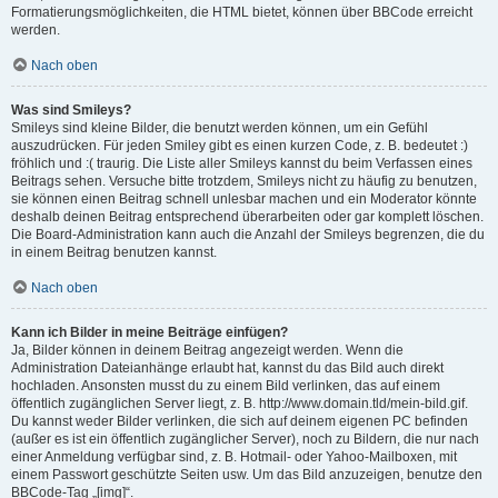
Formatierungsmöglichkeiten, die HTML bietet, können über BBCode erreicht
werden.
Nach oben
Was sind Smileys?
Smileys sind kleine Bilder, die benutzt werden können, um ein Gefühl
auszudrücken. Für jeden Smiley gibt es einen kurzen Code, z. B. bedeutet :)
fröhlich und :( traurig. Die Liste aller Smileys kannst du beim Verfassen eines
Beitrags sehen. Versuche bitte trotzdem, Smileys nicht zu häufig zu benutzen,
sie können einen Beitrag schnell unlesbar machen und ein Moderator könnte
deshalb deinen Beitrag entsprechend überarbeiten oder gar komplett löschen.
Die Board-Administration kann auch die Anzahl der Smileys begrenzen, die du
in einem Beitrag benutzen kannst.
Nach oben
Kann ich Bilder in meine Beiträge einfügen?
Ja, Bilder können in deinem Beitrag angezeigt werden. Wenn die
Administration Dateianhänge erlaubt hat, kannst du das Bild auch direkt
hochladen. Ansonsten musst du zu einem Bild verlinken, das auf einem
öffentlich zugänglichen Server liegt, z. B. http://www.domain.tld/mein-bild.gif.
Du kannst weder Bilder verlinken, die sich auf deinem eigenen PC befinden
(außer es ist ein öffentlich zugänglicher Server), noch zu Bildern, die nur nach
einer Anmeldung verfügbar sind, z. B. Hotmail- oder Yahoo-Mailboxen, mit
einem Passwort geschützte Seiten usw. Um das Bild anzuzeigen, benutze den
BBCode-Tag „[img]“.