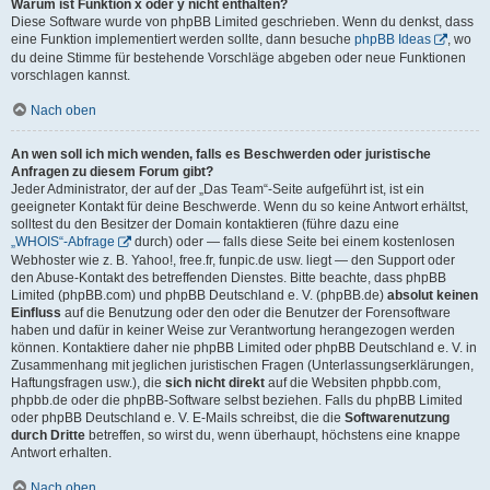
Warum ist Funktion x oder y nicht enthalten?
Diese Software wurde von phpBB Limited geschrieben. Wenn du denkst, dass
eine Funktion implementiert werden sollte, dann besuche
phpBB Ideas
, wo
du deine Stimme für bestehende Vorschläge abgeben oder neue Funktionen
vorschlagen kannst.
Nach oben
An wen soll ich mich wenden, falls es Beschwerden oder juristische
Anfragen zu diesem Forum gibt?
Jeder Administrator, der auf der „Das Team“-Seite aufgeführt ist, ist ein
geeigneter Kontakt für deine Beschwerde. Wenn du so keine Antwort erhältst,
solltest du den Besitzer der Domain kontaktieren (führe dazu eine
„WHOIS“-Abfrage
durch) oder — falls diese Seite bei einem kostenlosen
Webhoster wie z. B. Yahoo!, free.fr, funpic.de usw. liegt — den Support oder
den Abuse-Kontakt des betreffenden Dienstes. Bitte beachte, dass phpBB
Limited (phpBB.com) und phpBB Deutschland e. V. (phpBB.de)
absolut keinen
Einfluss
auf die Benutzung oder den oder die Benutzer der Forensoftware
haben und dafür in keiner Weise zur Verantwortung herangezogen werden
können. Kontaktiere daher nie phpBB Limited oder phpBB Deutschland e. V. in
Zusammenhang mit jeglichen juristischen Fragen (Unterlassungserklärungen,
Haftungsfragen usw.), die
sich nicht direkt
auf die Websiten phpbb.com,
phpbb.de oder die phpBB-Software selbst beziehen. Falls du phpBB Limited
oder phpBB Deutschland e. V. E-Mails schreibst, die die
Softwarenutzung
durch Dritte
betreffen, so wirst du, wenn überhaupt, höchstens eine knappe
Antwort erhalten.
Nach oben