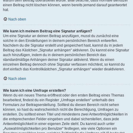
warum dein Beitrag überarbeitet wurde. Bitte beachte, dass normale Benutzer
einen Beitrag nicht löschen können, wenn bereits jemand darauf geantwortet
hat.
Nach oben
Wie kann ich meinem Beitrag eine Signatur anfügen?
Um eine Signatur an deinen Beitrag anzufügen, musst du zunächst eine
solche in den Einstellungen in deinem persönlichen Bereich entwerfen.
Nachdem du die Signatur erstellt und gespeichert hast, kannst du in jedem
Beitrag das Kästchen „Signatur anhängen“ aktivieren. Du kannst eine Signatur
auch hinzufügen, indem du in deinem persönlichen Bereich das
standardmäßige Anhängen deiner Signatur aktivierst. Wenn du einen
einzelnen Beitrag dennoch ohne Signatur verfassen möchtest, so kannst du
dort einfach das Kontrollkästchen „Signatur anhängen“ wieder deaktivieren.
Nach oben
Wie kann ich eine Umfrage erstellen?
Wenn du ein neues Thema eröffnest oder den ersten Beitrag eines Themas
bearbeitest, findest du ein Register „Umfrage erstellen“ unterhalb des
Formulars zur Beitragserstellung. Solltest du diesen Bereich nicht sehen
können, so hast du wahrscheinlich nicht die Berechtigung, Umfragen zu
erstellen. Du solltest einen Titel und mindestens zwei Antwortmöglichkeiten in
die entsprechenden Felder eingeben und dabei sicherstellen, dass jede
Antwortmöglichkeit in einer eigenen Zeile steht. Du kannst auch unter
„Auswahlmöglichkeiten pro Benutzer“ festlegen, wie viele Optionen ein