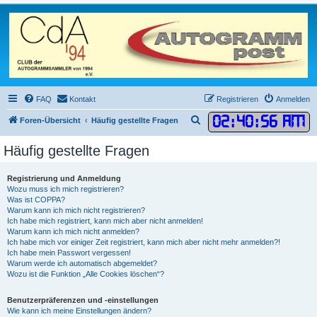
FAQ
Kontakt
Registrieren
Anmelden
02
:
40
:
57 AM
S
Foren-Übersicht
Häufig gestellte Fragen
u
Häufig gestellte Fragen
c
h
Registrierung und Anmeldung
e
Wozu muss ich mich registrieren?
Was ist COPPA?
Warum kann ich mich nicht registrieren?
Ich habe mich registriert, kann mich aber nicht anmelden!
Warum kann ich mich nicht anmelden?
Ich habe mich vor einiger Zeit registriert, kann mich aber nicht mehr anmelden?!
Ich habe mein Passwort vergessen!
Warum werde ich automatisch abgemeldet?
Wozu ist die Funktion „Alle Cookies löschen“?
Benutzerpräferenzen und -einstellungen
Wie kann ich meine Einstellungen ändern?