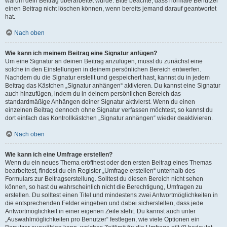
warum dein Beitrag überarbeitet wurde. Bitte beachte, dass normale Benutzer
einen Beitrag nicht löschen können, wenn bereits jemand darauf geantwortet
hat.
Nach oben
Wie kann ich meinem Beitrag eine Signatur anfügen?
Um eine Signatur an deinen Beitrag anzufügen, musst du zunächst eine
solche in den Einstellungen in deinem persönlichen Bereich entwerfen.
Nachdem du die Signatur erstellt und gespeichert hast, kannst du in jedem
Beitrag das Kästchen „Signatur anhängen“ aktivieren. Du kannst eine Signatur
auch hinzufügen, indem du in deinem persönlichen Bereich das
standardmäßige Anhängen deiner Signatur aktivierst. Wenn du einen
einzelnen Beitrag dennoch ohne Signatur verfassen möchtest, so kannst du
dort einfach das Kontrollkästchen „Signatur anhängen“ wieder deaktivieren.
Nach oben
Wie kann ich eine Umfrage erstellen?
Wenn du ein neues Thema eröffnest oder den ersten Beitrag eines Themas
bearbeitest, findest du ein Register „Umfrage erstellen“ unterhalb des
Formulars zur Beitragserstellung. Solltest du diesen Bereich nicht sehen
können, so hast du wahrscheinlich nicht die Berechtigung, Umfragen zu
erstellen. Du solltest einen Titel und mindestens zwei Antwortmöglichkeiten in
die entsprechenden Felder eingeben und dabei sicherstellen, dass jede
Antwortmöglichkeit in einer eigenen Zeile steht. Du kannst auch unter
„Auswahlmöglichkeiten pro Benutzer“ festlegen, wie viele Optionen ein