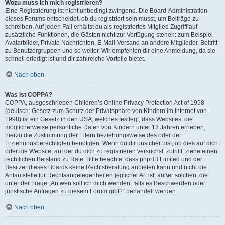
Wozu muss ich mich registrieren?
Eine Registrierung ist nicht unbedingt zwingend. Die Board-Administration
dieses Forums entscheidet, ob du registriert sein musst, um Beiträge zu
schreiben. Auf jeden Fall erhältst du als registriertes Mitglied Zugriff auf
zusätzliche Funktionen, die Gästen nicht zur Verfügung stehen: zum Beispiel
Avatarbilder, Private Nachrichten, E-Mail-Versand an andere Mitglieder, Beitritt
zu Benutzergruppen und so weiter. Wir empfehlen dir eine Anmeldung, da sie
schnell erledigt ist und dir zahlreiche Vorteile bietet.
Nach oben
Was ist COPPA?
COPPA, ausgeschrieben Children’s Online Privacy Protection Act of 1998
(deutsch: Gesetz zum Schutz der Privatsphäre von Kindern im Internet von
1998) ist ein Gesetz in den USA, welches festlegt, dass Websites, die
möglicherweise persönliche Daten von Kindern unter 13 Jahren erheben,
hierzu die Zustimmung der Eltern beziehungsweise des oder der
Erziehungsberechtigten benötigen. Wenn du dir unsicher bist, ob dies auf dich
oder die Website, auf der du dich zu registrieren versuchst, zutrifft, ziehe einen
rechtlichen Beistand zu Rate. Bitte beachte, dass phpBB Limited und der
Besitzer dieses Boards keine Rechtsberatung anbieten kann und nicht die
Anlaufstelle für Rechtsangelegenheiten jeglicher Art ist; außer solchen, die
unter der Frage „An wen soll ich mich wenden, falls es Beschwerden oder
juristische Anfragen zu diesem Forum gibt?“ behandelt werden.
Nach oben