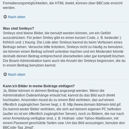
Formatierungsmöglichkeiten, die HTML bietet, können über BBCode erreicht
werden.
Nach oben
Was sind Smileys?
Smileys sind kleine Bilder, die benutzt werden können, um ein Gefühl
auszudrücken. Für jeden Smiley gibt es einen kurzen Code, z. B. bedeutet :)
fröhlich und :( traurig. Die Liste aller Smileys kannst du beim Verfassen eines
Beitrags sehen. Versuche bitte trotzdem, Smileys nicht zu häufig zu benutzen,
sie können einen Beitrag schnell unlesbar machen und ein Moderator könnte
deshalb deinen Beitrag entsprechend überarbeiten oder gar komplett löschen.
Die Board-Administration kann auch die Anzahl der Smileys begrenzen, die du
in einem Beitrag benutzen kannst.
Nach oben
Kann ich Bilder in meine Beiträge einfügen?
Ja, Bilder können in deinem Beitrag angezeigt werden. Wenn die
Administration Dateianhänge erlaubt hat, kannst du das Bild auch direkt
hochladen. Ansonsten musst du zu einem Bild verlinken, das auf einem
öffentlich zugänglichen Server liegt, z. B. http://www.domain.tld/mein-bild.gif.
Du kannst weder Bilder verlinken, die sich auf deinem eigenen PC befinden
(außer es ist ein öffentlich zugänglicher Server), noch zu Bildern, die nur nach
einer Anmeldung verfügbar sind, z. B. Hotmail- oder Yahoo-Mailboxen, mit
einem Passwort geschützte Seiten usw. Um das Bild anzuzeigen, benutze den
BBCode-Tag „[img]“.