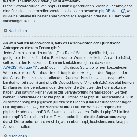
Warum ist Funktion x oder y nicht enthalten?
Diese Software wurde von phpBB Limited geschrieben. Wenn du denkst, dass
eine Funktion implementiert werden sollte, dann besuche
phpBB Ideas
, wo
du deine Stimme für bestehende Vorschläge abgeben oder neue Funktionen
vorschlagen kannst.
Nach oben
An wen soll ich mich wenden, falls es Beschwerden oder juristische
Anfragen zu diesem Forum gibt?
Jeder Administrator, der auf der „Das Team“-Seite aufgeführt ist, ist ein
geeigneter Kontakt für deine Beschwerde. Wenn du so keine Antwort erhältst,
solltest du den Besitzer der Domain kontaktieren (führe dazu eine
„WHOIS“-Abfrage
durch) oder — falls diese Seite bei einem kostenlosen
Webhoster wie z. B. Yahoo!, free.fr, funpic.de usw. liegt — den Support oder
den Abuse-Kontakt des betreffenden Dienstes. Bitte beachte, dass phpBB
Limited (phpBB.com) und phpBB Deutschland e. V. (phpBB.de)
absolut keinen
Einfluss
auf die Benutzung oder den oder die Benutzer der Forensoftware
haben und dafür in keiner Weise zur Verantwortung herangezogen werden
können. Kontaktiere daher nie phpBB Limited oder phpBB Deutschland e. V. in
Zusammenhang mit jeglichen juristischen Fragen (Unterlassungserklärungen,
Haftungsfragen usw.), die
sich nicht direkt
auf die Websiten phpbb.com,
phpbb.de oder die phpBB-Software selbst beziehen. Falls du phpBB Limited
oder phpBB Deutschland e. V. E-Mails schreibst, die die
Softwarenutzung
durch Dritte
betreffen, so wirst du, wenn überhaupt, höchstens eine knappe
Antwort erhalten.
Nach oben