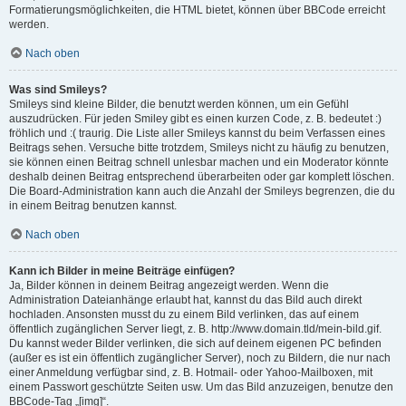
Formatierungsmöglichkeiten, die HTML bietet, können über BBCode erreicht
werden.
Nach oben
Was sind Smileys?
Smileys sind kleine Bilder, die benutzt werden können, um ein Gefühl
auszudrücken. Für jeden Smiley gibt es einen kurzen Code, z. B. bedeutet :)
fröhlich und :( traurig. Die Liste aller Smileys kannst du beim Verfassen eines
Beitrags sehen. Versuche bitte trotzdem, Smileys nicht zu häufig zu benutzen,
sie können einen Beitrag schnell unlesbar machen und ein Moderator könnte
deshalb deinen Beitrag entsprechend überarbeiten oder gar komplett löschen.
Die Board-Administration kann auch die Anzahl der Smileys begrenzen, die du
in einem Beitrag benutzen kannst.
Nach oben
Kann ich Bilder in meine Beiträge einfügen?
Ja, Bilder können in deinem Beitrag angezeigt werden. Wenn die
Administration Dateianhänge erlaubt hat, kannst du das Bild auch direkt
hochladen. Ansonsten musst du zu einem Bild verlinken, das auf einem
öffentlich zugänglichen Server liegt, z. B. http://www.domain.tld/mein-bild.gif.
Du kannst weder Bilder verlinken, die sich auf deinem eigenen PC befinden
(außer es ist ein öffentlich zugänglicher Server), noch zu Bildern, die nur nach
einer Anmeldung verfügbar sind, z. B. Hotmail- oder Yahoo-Mailboxen, mit
einem Passwort geschützte Seiten usw. Um das Bild anzuzeigen, benutze den
BBCode-Tag „[img]“.