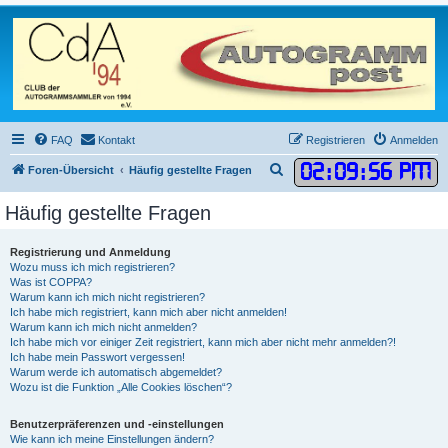
FAQ
Kontakt
Registrieren
Anmelden
02
:
09
:
57 PM
S
Foren-Übersicht
Häufig gestellte Fragen
u
Häufig gestellte Fragen
c
h
Registrierung und Anmeldung
e
Wozu muss ich mich registrieren?
Was ist COPPA?
Warum kann ich mich nicht registrieren?
Ich habe mich registriert, kann mich aber nicht anmelden!
Warum kann ich mich nicht anmelden?
Ich habe mich vor einiger Zeit registriert, kann mich aber nicht mehr anmelden?!
Ich habe mein Passwort vergessen!
Warum werde ich automatisch abgemeldet?
Wozu ist die Funktion „Alle Cookies löschen“?
Benutzerpräferenzen und -einstellungen
Wie kann ich meine Einstellungen ändern?