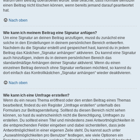
warum dein Beitrag überarbeitet wurde. Bitte beachte, dass normale Benutzer
einen Beitrag nicht löschen können, wenn bereits jemand darauf geantwortet
hat.
Nach oben
Wie kann ich meinem Beitrag eine Signatur anfügen?
Um eine Signatur an deinen Beitrag anzufügen, musst du zunächst eine
solche in den Einstellungen in deinem persönlichen Bereich entwerfen.
Nachdem du die Signatur erstellt und gespeichert hast, kannst du in jedem
Beitrag das Kästchen „Signatur anhängen“ aktivieren. Du kannst eine Signatur
auch hinzufügen, indem du in deinem persönlichen Bereich das
standardmäßige Anhängen deiner Signatur aktivierst. Wenn du einen
einzelnen Beitrag dennoch ohne Signatur verfassen möchtest, so kannst du
dort einfach das Kontrollkästchen „Signatur anhängen“ wieder deaktivieren.
Nach oben
Wie kann ich eine Umfrage erstellen?
Wenn du ein neues Thema eröffnest oder den ersten Beitrag eines Themas
bearbeitest, findest du ein Register „Umfrage erstellen“ unterhalb des
Formulars zur Beitragserstellung. Solltest du diesen Bereich nicht sehen
können, so hast du wahrscheinlich nicht die Berechtigung, Umfragen zu
erstellen. Du solltest einen Titel und mindestens zwei Antwortmöglichkeiten in
die entsprechenden Felder eingeben und dabei sicherstellen, dass jede
Antwortmöglichkeit in einer eigenen Zeile steht. Du kannst auch unter
„Auswahlmöglichkeiten pro Benutzer“ festlegen, wie viele Optionen ein