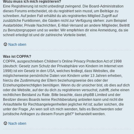
Wozu muss ich mich registrieren?
Eine Registrierung ist nicht unbedingt zwingend. Die Board-Administration
dieses Forums entscheidet, ob du registriert sein musst, um Beiträge zu
schreiben. Auf jeden Fall erhältst du als registriertes Mitglied Zugriff auf
zusätzliche Funktionen, die Gästen nicht zur Verfügung stehen: zum Beispiel
Avatarbilder, Private Nachrichten, E-Mail-Versand an andere Mitglieder, Beitritt
zu Benutzergruppen und so weiter. Wir empfehlen dir eine Anmeldung, da sie
schnell erledigt ist und dir zahlreiche Vorteile bietet.
Nach oben
Was ist COPPA?
COPPA, ausgeschrieben Children’s Online Privacy Protection Act of 1998
(deutsch: Gesetz zum Schutz der Privatsphäre von Kindern im Internet von
1998) ist ein Gesetz in den USA, welches festlegt, dass Websites, die
möglicherweise persönliche Daten von Kindern unter 13 Jahren erheben,
hierzu die Zustimmung der Eltern beziehungsweise des oder der
Erziehungsberechtigten benötigen. Wenn du dir unsicher bist, ob dies auf dich
oder die Website, auf der du dich zu registrieren versuchst, zutrifft, ziehe einen
rechtlichen Beistand zu Rate. Bitte beachte, dass phpBB Limited und der
Besitzer dieses Boards keine Rechtsberatung anbieten kann und nicht die
Anlaufstelle für Rechtsangelegenheiten jeglicher Art ist; außer solchen, die
unter der Frage „An wen soll ich mich wenden, falls es Beschwerden oder
juristische Anfragen zu diesem Forum gibt?“ behandelt werden.
Nach oben