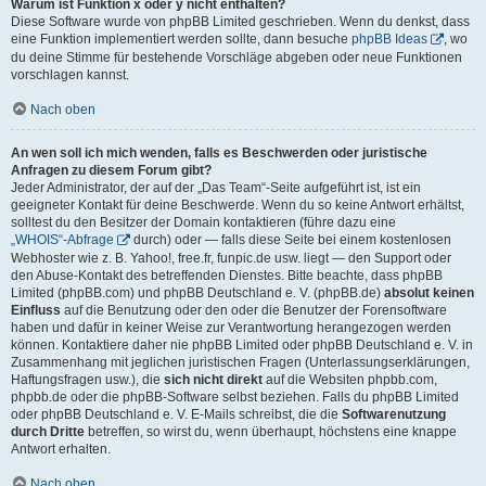
Warum ist Funktion x oder y nicht enthalten?
Diese Software wurde von phpBB Limited geschrieben. Wenn du denkst, dass
eine Funktion implementiert werden sollte, dann besuche
phpBB Ideas
, wo
du deine Stimme für bestehende Vorschläge abgeben oder neue Funktionen
vorschlagen kannst.
Nach oben
An wen soll ich mich wenden, falls es Beschwerden oder juristische
Anfragen zu diesem Forum gibt?
Jeder Administrator, der auf der „Das Team“-Seite aufgeführt ist, ist ein
geeigneter Kontakt für deine Beschwerde. Wenn du so keine Antwort erhältst,
solltest du den Besitzer der Domain kontaktieren (führe dazu eine
„WHOIS“-Abfrage
durch) oder — falls diese Seite bei einem kostenlosen
Webhoster wie z. B. Yahoo!, free.fr, funpic.de usw. liegt — den Support oder
den Abuse-Kontakt des betreffenden Dienstes. Bitte beachte, dass phpBB
Limited (phpBB.com) und phpBB Deutschland e. V. (phpBB.de)
absolut keinen
Einfluss
auf die Benutzung oder den oder die Benutzer der Forensoftware
haben und dafür in keiner Weise zur Verantwortung herangezogen werden
können. Kontaktiere daher nie phpBB Limited oder phpBB Deutschland e. V. in
Zusammenhang mit jeglichen juristischen Fragen (Unterlassungserklärungen,
Haftungsfragen usw.), die
sich nicht direkt
auf die Websiten phpbb.com,
phpbb.de oder die phpBB-Software selbst beziehen. Falls du phpBB Limited
oder phpBB Deutschland e. V. E-Mails schreibst, die die
Softwarenutzung
durch Dritte
betreffen, so wirst du, wenn überhaupt, höchstens eine knappe
Antwort erhalten.
Nach oben