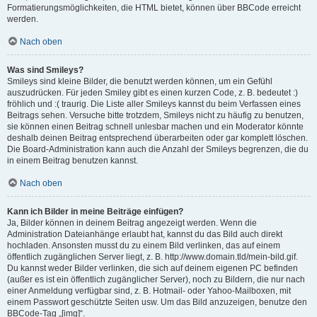
Formatierungsmöglichkeiten, die HTML bietet, können über BBCode erreicht
werden.
Nach oben
Was sind Smileys?
Smileys sind kleine Bilder, die benutzt werden können, um ein Gefühl
auszudrücken. Für jeden Smiley gibt es einen kurzen Code, z. B. bedeutet :)
fröhlich und :( traurig. Die Liste aller Smileys kannst du beim Verfassen eines
Beitrags sehen. Versuche bitte trotzdem, Smileys nicht zu häufig zu benutzen,
sie können einen Beitrag schnell unlesbar machen und ein Moderator könnte
deshalb deinen Beitrag entsprechend überarbeiten oder gar komplett löschen.
Die Board-Administration kann auch die Anzahl der Smileys begrenzen, die du
in einem Beitrag benutzen kannst.
Nach oben
Kann ich Bilder in meine Beiträge einfügen?
Ja, Bilder können in deinem Beitrag angezeigt werden. Wenn die
Administration Dateianhänge erlaubt hat, kannst du das Bild auch direkt
hochladen. Ansonsten musst du zu einem Bild verlinken, das auf einem
öffentlich zugänglichen Server liegt, z. B. http://www.domain.tld/mein-bild.gif.
Du kannst weder Bilder verlinken, die sich auf deinem eigenen PC befinden
(außer es ist ein öffentlich zugänglicher Server), noch zu Bildern, die nur nach
einer Anmeldung verfügbar sind, z. B. Hotmail- oder Yahoo-Mailboxen, mit
einem Passwort geschützte Seiten usw. Um das Bild anzuzeigen, benutze den
BBCode-Tag „[img]“.