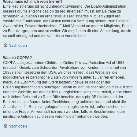
Wozu muss ich mich registrieren?
Eine Registrierung ist nicht unbedingt zwingend. Die Board-Administration
dieses Forums entscheidet, ob du registriert sein musst, um Beiträge zu
schreiben. Auf jeden Fall erhältst du als registriertes Mitglied Zugriff auf
zusätzliche Funktionen, die Gästen nicht zur Verfügung stehen: zum Beispiel
Avatarbilder, Private Nachrichten, E-Mail-Versand an andere Mitglieder, Beitritt
zu Benutzergruppen und so weiter. Wir empfehlen dir eine Anmeldung, da sie
schnell erledigt ist und dir zahlreiche Vorteile bietet.
Nach oben
Was ist COPPA?
COPPA, ausgeschrieben Children’s Online Privacy Protection Act of 1998
(deutsch: Gesetz zum Schutz der Privatsphäre von Kindern im Internet von
1998) ist ein Gesetz in den USA, welches festlegt, dass Websites, die
möglicherweise persönliche Daten von Kindern unter 13 Jahren erheben,
hierzu die Zustimmung der Eltern beziehungsweise des oder der
Erziehungsberechtigten benötigen. Wenn du dir unsicher bist, ob dies auf dich
oder die Website, auf der du dich zu registrieren versuchst, zutrifft, ziehe einen
rechtlichen Beistand zu Rate. Bitte beachte, dass phpBB Limited und der
Besitzer dieses Boards keine Rechtsberatung anbieten kann und nicht die
Anlaufstelle für Rechtsangelegenheiten jeglicher Art ist; außer solchen, die
unter der Frage „An wen soll ich mich wenden, falls es Beschwerden oder
juristische Anfragen zu diesem Forum gibt?“ behandelt werden.
Nach oben