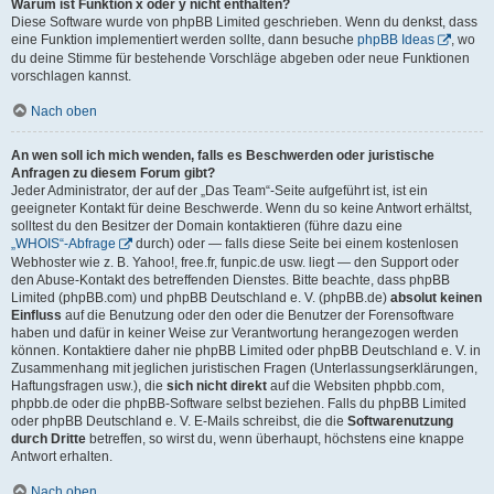
Warum ist Funktion x oder y nicht enthalten?
Diese Software wurde von phpBB Limited geschrieben. Wenn du denkst, dass
eine Funktion implementiert werden sollte, dann besuche
phpBB Ideas
, wo
du deine Stimme für bestehende Vorschläge abgeben oder neue Funktionen
vorschlagen kannst.
Nach oben
An wen soll ich mich wenden, falls es Beschwerden oder juristische
Anfragen zu diesem Forum gibt?
Jeder Administrator, der auf der „Das Team“-Seite aufgeführt ist, ist ein
geeigneter Kontakt für deine Beschwerde. Wenn du so keine Antwort erhältst,
solltest du den Besitzer der Domain kontaktieren (führe dazu eine
„WHOIS“-Abfrage
durch) oder — falls diese Seite bei einem kostenlosen
Webhoster wie z. B. Yahoo!, free.fr, funpic.de usw. liegt — den Support oder
den Abuse-Kontakt des betreffenden Dienstes. Bitte beachte, dass phpBB
Limited (phpBB.com) und phpBB Deutschland e. V. (phpBB.de)
absolut keinen
Einfluss
auf die Benutzung oder den oder die Benutzer der Forensoftware
haben und dafür in keiner Weise zur Verantwortung herangezogen werden
können. Kontaktiere daher nie phpBB Limited oder phpBB Deutschland e. V. in
Zusammenhang mit jeglichen juristischen Fragen (Unterlassungserklärungen,
Haftungsfragen usw.), die
sich nicht direkt
auf die Websiten phpbb.com,
phpbb.de oder die phpBB-Software selbst beziehen. Falls du phpBB Limited
oder phpBB Deutschland e. V. E-Mails schreibst, die die
Softwarenutzung
durch Dritte
betreffen, so wirst du, wenn überhaupt, höchstens eine knappe
Antwort erhalten.
Nach oben