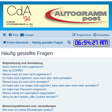
FAQ
Kontakt
Registrieren
Anmelden
06
:
54
:
28 AM
S
Foren-Übersicht
Häufig gestellte Fragen
u
Häufig gestellte Fragen
c
h
Registrierung und Anmeldung
e
Wozu muss ich mich registrieren?
Was ist COPPA?
Warum kann ich mich nicht registrieren?
Ich habe mich registriert, kann mich aber nicht anmelden!
Warum kann ich mich nicht anmelden?
Ich habe mich vor einiger Zeit registriert, kann mich aber nicht mehr anmelden?!
Ich habe mein Passwort vergessen!
Warum werde ich automatisch abgemeldet?
Wozu ist die Funktion „Alle Cookies löschen“?
Benutzerpräferenzen und -einstellungen
Wie kann ich meine Einstellungen ändern?