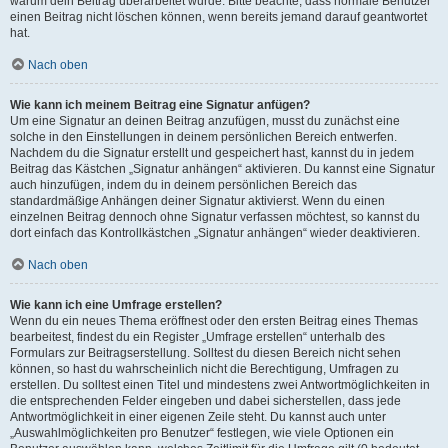
warum dein Beitrag überarbeitet wurde. Bitte beachte, dass normale Benutzer
einen Beitrag nicht löschen können, wenn bereits jemand darauf geantwortet
hat.
Nach oben
Wie kann ich meinem Beitrag eine Signatur anfügen?
Um eine Signatur an deinen Beitrag anzufügen, musst du zunächst eine
solche in den Einstellungen in deinem persönlichen Bereich entwerfen.
Nachdem du die Signatur erstellt und gespeichert hast, kannst du in jedem
Beitrag das Kästchen „Signatur anhängen“ aktivieren. Du kannst eine Signatur
auch hinzufügen, indem du in deinem persönlichen Bereich das
standardmäßige Anhängen deiner Signatur aktivierst. Wenn du einen
einzelnen Beitrag dennoch ohne Signatur verfassen möchtest, so kannst du
dort einfach das Kontrollkästchen „Signatur anhängen“ wieder deaktivieren.
Nach oben
Wie kann ich eine Umfrage erstellen?
Wenn du ein neues Thema eröffnest oder den ersten Beitrag eines Themas
bearbeitest, findest du ein Register „Umfrage erstellen“ unterhalb des
Formulars zur Beitragserstellung. Solltest du diesen Bereich nicht sehen
können, so hast du wahrscheinlich nicht die Berechtigung, Umfragen zu
erstellen. Du solltest einen Titel und mindestens zwei Antwortmöglichkeiten in
die entsprechenden Felder eingeben und dabei sicherstellen, dass jede
Antwortmöglichkeit in einer eigenen Zeile steht. Du kannst auch unter
„Auswahlmöglichkeiten pro Benutzer“ festlegen, wie viele Optionen ein