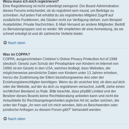
Wozu muss ich mich registrieren?
Eine Registrierung ist nicht unbedingt zwingend. Die Board-Administration
dieses Forums entscheidet, ob du registriert sein musst, um Beiträge zu
schreiben. Auf jeden Fall erhältst du als registriertes Mitglied Zugriff auf
zusätzliche Funktionen, die Gästen nicht zur Verfügung stehen: zum Beispiel
Avatarbilder, Private Nachrichten, E-Mail-Versand an andere Mitglieder, Beitritt
zu Benutzergruppen und so weiter. Wir empfehlen dir eine Anmeldung, da sie
schnell erledigt ist und dir zahlreiche Vorteile bietet.
Nach oben
Was ist COPPA?
COPPA, ausgeschrieben Children’s Online Privacy Protection Act of 1998
(deutsch: Gesetz zum Schutz der Privatsphäre von Kindern im Internet von
1998) ist ein Gesetz in den USA, welches festlegt, dass Websites, die
möglicherweise persönliche Daten von Kindern unter 13 Jahren erheben,
hierzu die Zustimmung der Eltern beziehungsweise des oder der
Erziehungsberechtigten benötigen. Wenn du dir unsicher bist, ob dies auf dich
oder die Website, auf der du dich zu registrieren versuchst, zutrifft, ziehe einen
rechtlichen Beistand zu Rate. Bitte beachte, dass phpBB Limited und der
Besitzer dieses Boards keine Rechtsberatung anbieten kann und nicht die
Anlaufstelle für Rechtsangelegenheiten jeglicher Art ist; außer solchen, die
unter der Frage „An wen soll ich mich wenden, falls es Beschwerden oder
juristische Anfragen zu diesem Forum gibt?“ behandelt werden.
Nach oben