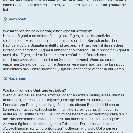
warum dein Beitrag überarbeitet wurde. Bitte beachte, dass normale Benutzer
einen Beitrag nicht löschen können, wenn bereits jemand darauf geantwortet
hat.
Nach oben
Wie kann ich meinem Beitrag eine Signatur anfügen?
Um eine Signatur an deinen Beitrag anzufügen, musst du zunächst eine
solche in den Einstellungen in deinem persönlichen Bereich entwerfen.
Nachdem du die Signatur erstellt und gespeichert hast, kannst du in jedem
Beitrag das Kästchen „Signatur anhängen“ aktivieren. Du kannst eine Signatur
auch hinzufügen, indem du in deinem persönlichen Bereich das
standardmäßige Anhängen deiner Signatur aktivierst. Wenn du einen
einzelnen Beitrag dennoch ohne Signatur verfassen möchtest, so kannst du
dort einfach das Kontrollkästchen „Signatur anhängen“ wieder deaktivieren.
Nach oben
Wie kann ich eine Umfrage erstellen?
Wenn du ein neues Thema eröffnest oder den ersten Beitrag eines Themas
bearbeitest, findest du ein Register „Umfrage erstellen“ unterhalb des
Formulars zur Beitragserstellung. Solltest du diesen Bereich nicht sehen
können, so hast du wahrscheinlich nicht die Berechtigung, Umfragen zu
erstellen. Du solltest einen Titel und mindestens zwei Antwortmöglichkeiten in
die entsprechenden Felder eingeben und dabei sicherstellen, dass jede
Antwortmöglichkeit in einer eigenen Zeile steht. Du kannst auch unter
„Auswahlmöglichkeiten pro Benutzer“ festlegen, wie viele Optionen ein