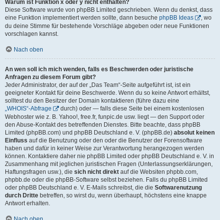
Warum ist Funktion x oder y nicht enthalten?
Diese Software wurde von phpBB Limited geschrieben. Wenn du denkst, dass
eine Funktion implementiert werden sollte, dann besuche
phpBB Ideas
, wo
du deine Stimme für bestehende Vorschläge abgeben oder neue Funktionen
vorschlagen kannst.
Nach oben
An wen soll ich mich wenden, falls es Beschwerden oder juristische
Anfragen zu diesem Forum gibt?
Jeder Administrator, der auf der „Das Team“-Seite aufgeführt ist, ist ein
geeigneter Kontakt für deine Beschwerde. Wenn du so keine Antwort erhältst,
solltest du den Besitzer der Domain kontaktieren (führe dazu eine
„WHOIS“-Abfrage
durch) oder — falls diese Seite bei einem kostenlosen
Webhoster wie z. B. Yahoo!, free.fr, funpic.de usw. liegt — den Support oder
den Abuse-Kontakt des betreffenden Dienstes. Bitte beachte, dass phpBB
Limited (phpBB.com) und phpBB Deutschland e. V. (phpBB.de)
absolut keinen
Einfluss
auf die Benutzung oder den oder die Benutzer der Forensoftware
haben und dafür in keiner Weise zur Verantwortung herangezogen werden
können. Kontaktiere daher nie phpBB Limited oder phpBB Deutschland e. V. in
Zusammenhang mit jeglichen juristischen Fragen (Unterlassungserklärungen,
Haftungsfragen usw.), die
sich nicht direkt
auf die Websiten phpbb.com,
phpbb.de oder die phpBB-Software selbst beziehen. Falls du phpBB Limited
oder phpBB Deutschland e. V. E-Mails schreibst, die die
Softwarenutzung
durch Dritte
betreffen, so wirst du, wenn überhaupt, höchstens eine knappe
Antwort erhalten.
Nach oben