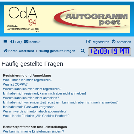
FAQ
Kontakt
Registrieren
Anmelden
12
:
03
:
20 PM
S
Foren-Übersicht
Häufig gestellte Fragen
u
Häufig gestellte Fragen
c
h
Registrierung und Anmeldung
e
Wozu muss ich mich registrieren?
Was ist COPPA?
Warum kann ich mich nicht registrieren?
Ich habe mich registriert, kann mich aber nicht anmelden!
Warum kann ich mich nicht anmelden?
Ich habe mich vor einiger Zeit registriert, kann mich aber nicht mehr anmelden?!
Ich habe mein Passwort vergessen!
Warum werde ich automatisch abgemeldet?
Wozu ist die Funktion „Alle Cookies löschen“?
Benutzerpräferenzen und -einstellungen
Wie kann ich meine Einstellungen ändern?