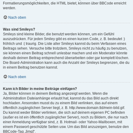
Formatierungsmöglichkeiten, die HTML bietet, können über BBCode erreicht
werden.
Nach oben
Was sind Smileys?
Smileys sind kleine Bilder, die benutzt werden können, um ein Gefühl
auszudrücken. Für jeden Smiley gibt es einen kurzen Code, z. B. bedeutet :)
fröhlich und :( traurig. Die Liste aller Smileys kannst du beim Verfassen eines
Beitrags sehen. Versuche bitte trotzdem, Smileys nicht zu häufig zu benutzen,
sie können einen Beitrag schnell unlesbar machen und ein Moderator könnte
deshalb deinen Beitrag entsprechend überarbeiten oder gar komplett löschen.
Die Board-Administration kann auch die Anzahl der Smileys begrenzen, die du
in einem Beitrag benutzen kannst.
Nach oben
Kann ich Bilder in meine Beiträge einfügen?
Ja, Bilder können in deinem Beitrag angezeigt werden. Wenn die
Administration Dateianhänge erlaubt hat, kannst du das Bild auch direkt
hochladen. Ansonsten musst du zu einem Bild verlinken, das auf einem
öffentlich zugänglichen Server liegt, z. B. http://www.domain.tld/mein-bild.gif.
Du kannst weder Bilder verlinken, die sich auf deinem eigenen PC befinden
(außer es ist ein öffentlich zugänglicher Server), noch zu Bildern, die nur nach
einer Anmeldung verfügbar sind, z. B. Hotmail- oder Yahoo-Mailboxen, mit
einem Passwort geschützte Seiten usw. Um das Bild anzuzeigen, benutze den
BBCode-Tag „[img]“.