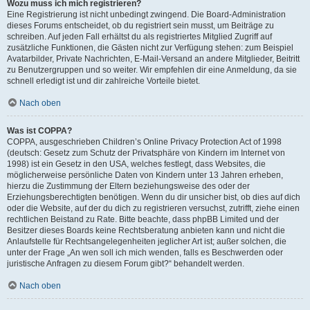
Wozu muss ich mich registrieren?
Eine Registrierung ist nicht unbedingt zwingend. Die Board-Administration
dieses Forums entscheidet, ob du registriert sein musst, um Beiträge zu
schreiben. Auf jeden Fall erhältst du als registriertes Mitglied Zugriff auf
zusätzliche Funktionen, die Gästen nicht zur Verfügung stehen: zum Beispiel
Avatarbilder, Private Nachrichten, E-Mail-Versand an andere Mitglieder, Beitritt
zu Benutzergruppen und so weiter. Wir empfehlen dir eine Anmeldung, da sie
schnell erledigt ist und dir zahlreiche Vorteile bietet.
Nach oben
Was ist COPPA?
COPPA, ausgeschrieben Children’s Online Privacy Protection Act of 1998
(deutsch: Gesetz zum Schutz der Privatsphäre von Kindern im Internet von
1998) ist ein Gesetz in den USA, welches festlegt, dass Websites, die
möglicherweise persönliche Daten von Kindern unter 13 Jahren erheben,
hierzu die Zustimmung der Eltern beziehungsweise des oder der
Erziehungsberechtigten benötigen. Wenn du dir unsicher bist, ob dies auf dich
oder die Website, auf der du dich zu registrieren versuchst, zutrifft, ziehe einen
rechtlichen Beistand zu Rate. Bitte beachte, dass phpBB Limited und der
Besitzer dieses Boards keine Rechtsberatung anbieten kann und nicht die
Anlaufstelle für Rechtsangelegenheiten jeglicher Art ist; außer solchen, die
unter der Frage „An wen soll ich mich wenden, falls es Beschwerden oder
juristische Anfragen zu diesem Forum gibt?“ behandelt werden.
Nach oben