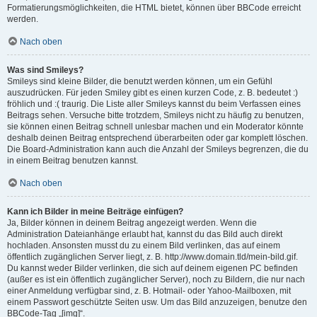
Formatierungsmöglichkeiten, die HTML bietet, können über BBCode erreicht
werden.
Nach oben
Was sind Smileys?
Smileys sind kleine Bilder, die benutzt werden können, um ein Gefühl
auszudrücken. Für jeden Smiley gibt es einen kurzen Code, z. B. bedeutet :)
fröhlich und :( traurig. Die Liste aller Smileys kannst du beim Verfassen eines
Beitrags sehen. Versuche bitte trotzdem, Smileys nicht zu häufig zu benutzen,
sie können einen Beitrag schnell unlesbar machen und ein Moderator könnte
deshalb deinen Beitrag entsprechend überarbeiten oder gar komplett löschen.
Die Board-Administration kann auch die Anzahl der Smileys begrenzen, die du
in einem Beitrag benutzen kannst.
Nach oben
Kann ich Bilder in meine Beiträge einfügen?
Ja, Bilder können in deinem Beitrag angezeigt werden. Wenn die
Administration Dateianhänge erlaubt hat, kannst du das Bild auch direkt
hochladen. Ansonsten musst du zu einem Bild verlinken, das auf einem
öffentlich zugänglichen Server liegt, z. B. http://www.domain.tld/mein-bild.gif.
Du kannst weder Bilder verlinken, die sich auf deinem eigenen PC befinden
(außer es ist ein öffentlich zugänglicher Server), noch zu Bildern, die nur nach
einer Anmeldung verfügbar sind, z. B. Hotmail- oder Yahoo-Mailboxen, mit
einem Passwort geschützte Seiten usw. Um das Bild anzuzeigen, benutze den
BBCode-Tag „[img]“.