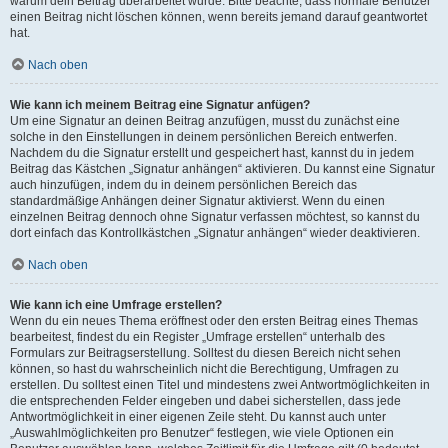
warum dein Beitrag überarbeitet wurde. Bitte beachte, dass normale Benutzer
einen Beitrag nicht löschen können, wenn bereits jemand darauf geantwortet
hat.
Nach oben
Wie kann ich meinem Beitrag eine Signatur anfügen?
Um eine Signatur an deinen Beitrag anzufügen, musst du zunächst eine
solche in den Einstellungen in deinem persönlichen Bereich entwerfen.
Nachdem du die Signatur erstellt und gespeichert hast, kannst du in jedem
Beitrag das Kästchen „Signatur anhängen“ aktivieren. Du kannst eine Signatur
auch hinzufügen, indem du in deinem persönlichen Bereich das
standardmäßige Anhängen deiner Signatur aktivierst. Wenn du einen
einzelnen Beitrag dennoch ohne Signatur verfassen möchtest, so kannst du
dort einfach das Kontrollkästchen „Signatur anhängen“ wieder deaktivieren.
Nach oben
Wie kann ich eine Umfrage erstellen?
Wenn du ein neues Thema eröffnest oder den ersten Beitrag eines Themas
bearbeitest, findest du ein Register „Umfrage erstellen“ unterhalb des
Formulars zur Beitragserstellung. Solltest du diesen Bereich nicht sehen
können, so hast du wahrscheinlich nicht die Berechtigung, Umfragen zu
erstellen. Du solltest einen Titel und mindestens zwei Antwortmöglichkeiten in
die entsprechenden Felder eingeben und dabei sicherstellen, dass jede
Antwortmöglichkeit in einer eigenen Zeile steht. Du kannst auch unter
„Auswahlmöglichkeiten pro Benutzer“ festlegen, wie viele Optionen ein