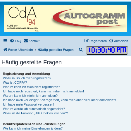
FAQ
Kontakt
Registrieren
Anmelden
10
:
30
:
41 PM
S
Foren-Übersicht
Häufig gestellte Fragen
u
Häufig gestellte Fragen
c
h
Registrierung und Anmeldung
e
Wozu muss ich mich registrieren?
Was ist COPPA?
Warum kann ich mich nicht registrieren?
Ich habe mich registriert, kann mich aber nicht anmelden!
Warum kann ich mich nicht anmelden?
Ich habe mich vor einiger Zeit registriert, kann mich aber nicht mehr anmelden?!
Ich habe mein Passwort vergessen!
Warum werde ich automatisch abgemeldet?
Wozu ist die Funktion „Alle Cookies löschen“?
Benutzerpräferenzen und -einstellungen
Wie kann ich meine Einstellungen ändern?