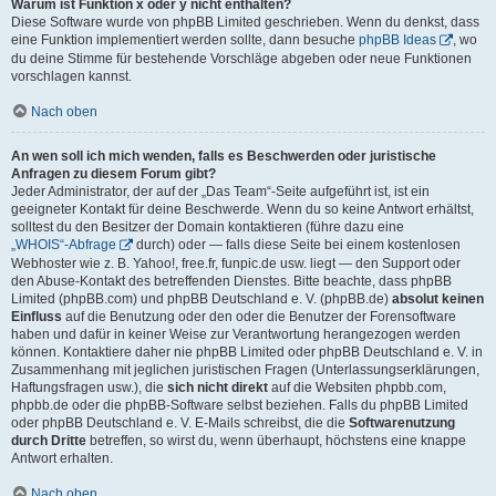
Warum ist Funktion x oder y nicht enthalten?
Diese Software wurde von phpBB Limited geschrieben. Wenn du denkst, dass
eine Funktion implementiert werden sollte, dann besuche
phpBB Ideas
, wo
du deine Stimme für bestehende Vorschläge abgeben oder neue Funktionen
vorschlagen kannst.
Nach oben
An wen soll ich mich wenden, falls es Beschwerden oder juristische
Anfragen zu diesem Forum gibt?
Jeder Administrator, der auf der „Das Team“-Seite aufgeführt ist, ist ein
geeigneter Kontakt für deine Beschwerde. Wenn du so keine Antwort erhältst,
solltest du den Besitzer der Domain kontaktieren (führe dazu eine
„WHOIS“-Abfrage
durch) oder — falls diese Seite bei einem kostenlosen
Webhoster wie z. B. Yahoo!, free.fr, funpic.de usw. liegt — den Support oder
den Abuse-Kontakt des betreffenden Dienstes. Bitte beachte, dass phpBB
Limited (phpBB.com) und phpBB Deutschland e. V. (phpBB.de)
absolut keinen
Einfluss
auf die Benutzung oder den oder die Benutzer der Forensoftware
haben und dafür in keiner Weise zur Verantwortung herangezogen werden
können. Kontaktiere daher nie phpBB Limited oder phpBB Deutschland e. V. in
Zusammenhang mit jeglichen juristischen Fragen (Unterlassungserklärungen,
Haftungsfragen usw.), die
sich nicht direkt
auf die Websiten phpbb.com,
phpbb.de oder die phpBB-Software selbst beziehen. Falls du phpBB Limited
oder phpBB Deutschland e. V. E-Mails schreibst, die die
Softwarenutzung
durch Dritte
betreffen, so wirst du, wenn überhaupt, höchstens eine knappe
Antwort erhalten.
Nach oben