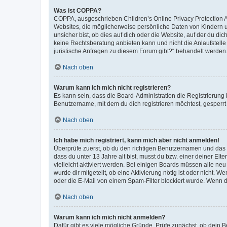
Was ist COPPA?
COPPA, ausgeschrieben Children’s Online Privacy Protection Ac
Websites, die möglicherweise persönliche Daten von Kindern 
unsicher bist, ob dies auf dich oder die Website, auf der du dic
keine Rechtsberatung anbieten kann und nicht die Anlaufstelle 
juristische Anfragen zu diesem Forum gibt?“ behandelt werden
Nach oben
Warum kann ich mich nicht registrieren?
Es kann sein, dass die Board-Administration die Registrierun
Benutzername, mit dem du dich registrieren möchtest, gesperrt
Nach oben
Ich habe mich registriert, kann mich aber nicht anmelden!
Überprüfe zuerst, ob du den richtigen Benutzernamen und das
dass du unter 13 Jahre alt bist, musst du bzw. einer deiner El
vielleicht aktiviert werden. Bei einigen Boards müssen alle ne
wurde dir mitgeteilt, ob eine Aktivierung nötig ist oder nicht
oder die E-Mail von einem Spam-Filter blockiert wurde. Wenn du
Nach oben
Warum kann ich mich nicht anmelden?
Dafür gibt es viele mögliche Gründe. Prüfe zunächst, ob dein 