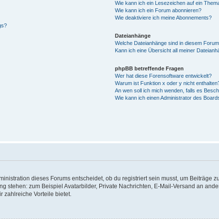
Wie kann ich ein Lesezeichen auf ein Them
Wie kann ich ein Forum abonnieren?
Wie deaktiviere ich meine Abonnements?
gs?
Dateianhänge
Welche Dateianhänge sind in diesem Forum
Kann ich eine Übersicht all meiner Dateian
phpBB betreffende Fragen
Wer hat diese Forensoftware entwickelt?
Warum ist Funktion x oder y nicht enthalten
An wen soll ich mich wenden, falls es Besc
Wie kann ich einen Administrator des Board
istration dieses Forums entscheidet, ob du registriert sein musst, um Beiträge zu s
ung stehen: zum Beispiel Avatarbilder, Private Nachrichten, E-Mail-Versand an ander
 zahlreiche Vorteile bietet.