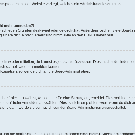
ionsproblem mit der Website vorliegt, welches ein Administrator lösen muss.
icht mehr anmelden?!
erschieden Gründen deaktiviert oder gelöscht hat. Außerdem löschen viele Boards r
triere dich einfach erneut und nimm aktiv an den Diskussionen teil!
 nicht wieder mitteilen, du kannst es jedoch zurücksetzen. Dies machst du, indem 
 dich schnell wieder anmelden können.
ückzusetzen, so wende dich an die Board-Administration.
en“ nicht auswählst, wirst du nur für eine Sitzung angemeldet. Dies verhindert 
leiben“ beim Anmelden auswählen. Dies ist nicht empfehlenswert, wenn du dich an
 steht, dann wurde sie vermutlich von der Board-Administration ausgeschaltet.
 hat und die dafür sorgen, dass du im Forum angemeldet bleibst. Außerdem ermögli