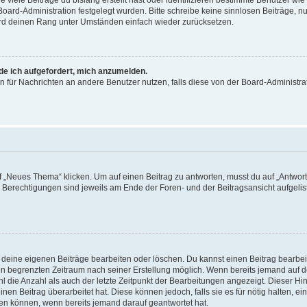
viele Beiträge du bislang erstellt hast oder identifizieren bestimmte Benutzer w
 Board-Administration festgelegt wurden. Bitte schreibe keine sinnlosen Beiträge
wird deinen Rang unter Umständen einfach wieder zurücksetzen.
rde ich aufgefordert, mich anzumelden.
ion für Nachrichten an andere Benutzer nutzen, falls diese von der Board-Administ
„Neues Thema“ klicken. Um auf einen Beitrag zu antworten, musst du auf „Antworte
e Berechtigungen sind jeweils am Ende der Foren- und der Beitragsansicht aufgeliste
r deine eigenen Beiträge bearbeiten oder löschen. Du kannst einen Beitrag bearbe
inen begrenzten Zeitraum nach seiner Erstellung möglich. Wenn bereits jemand auf de
 die Anzahl als auch der letzte Zeitpunkt der Bearbeitungen angezeigt. Dieser Hi
en Beitrag überarbeitet hat. Diese können jedoch, falls sie es für nötig halten, ei
hen können, wenn bereits jemand darauf geantwortet hat.