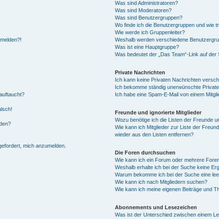
Was sind Administratoren?
Was sind Moderatoren?
Was sind Benutzergruppen?
Wo finde ich die Benutzergruppen und wie tr
Wie werde ich Gruppenleiter?
anmelden?!
Weshalb werden verschiedene Benutzergrupp
Was ist eine Hauptgruppe?
Was bedeutet der „Das Team“-Link auf der S
Private Nachrichten
Ich kann keine Privaten Nachrichten versch
Ich bekomme ständig unerwünschte Private
auftaucht?
Ich habe eine Spam-E-Mail von einem Mitgli
alsch!
Freunde und ignorierte Mitglieder
Wozu benötige ich die Listen der Freunde un
rden?
Wie kann ich Mitglieder zur Liste der Freund
wieder aus den Listen entfernen?
fgefordert, mich anzumelden.
Die Foren durchsuchen
Wie kann ich ein Forum oder mehrere For
Weshalb erhalte ich bei der Suche keine Er
Warum bekomme ich bei der Suche eine lee
Wie kann ich nach Mitgliedern suchen?
Wie kann ich meine eigenen Beiträge und T
Abonnements und Lesezeichen
Was ist der Unterschied zwischen einem L