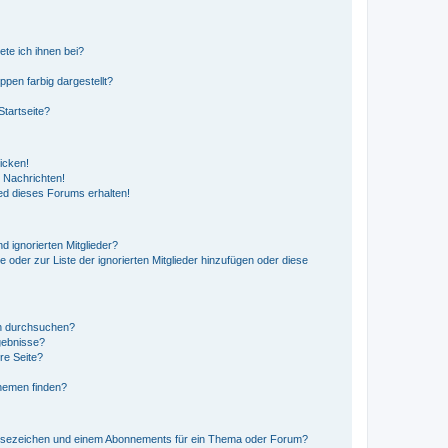
ete ich ihnen bei?
en farbig dargestellt?
tartseite?
icken!
 Nachrichten!
ed dieses Forums erhalten!
d ignorierten Mitglieder?
e oder zur Liste der ignorierten Mitglieder hinzufügen oder diese
en durchsuchen?
gebnisse?
re Seite?
hemen finden?
esezeichen und einem Abonnements für ein Thema oder Forum?