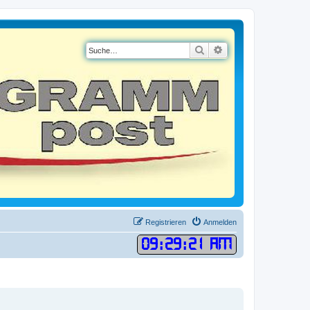
Suche
Erweiterte Suche
Registrieren
Anmelden
09
:
29
:
22 AM