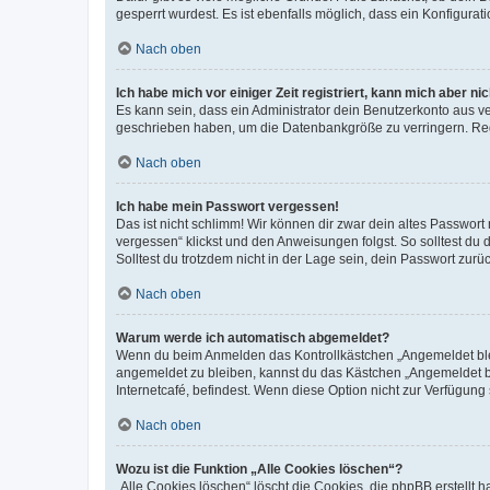
gesperrt wurdest. Es ist ebenfalls möglich, dass ein Konfigurat
Nach oben
Ich habe mich vor einiger Zeit registriert, kann mich aber n
Es kann sein, dass ein Administrator dein Benutzerkonto aus v
geschrieben haben, um die Datenbankgröße zu verringern. Regis
Nach oben
Ich habe mein Passwort vergessen!
Das ist nicht schlimm! Wir können dir zwar dein altes Passwort
vergessen“ klickst und den Anweisungen folgst. So solltest du
Solltest du trotzdem nicht in der Lage sein, dein Passwort zur
Nach oben
Warum werde ich automatisch abgemeldet?
Wenn du beim Anmelden das Kontrollkästchen „Angemeldet bleib
angemeldet zu bleiben, kannst du das Kästchen „Angemeldet b
Internetcafé, befindest. Wenn diese Option nicht zur Verfügung
Nach oben
Wozu ist die Funktion „Alle Cookies löschen“?
„Alle Cookies löschen“ löscht die Cookies, die phpBB erstellt