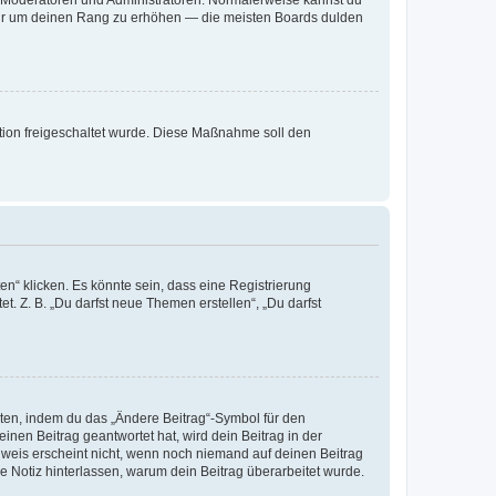
ie Moderatoren und Administratoren. Normalerweise kannst du
, nur um deinen Rang zu erhöhen — die meisten Boards dulden
ration freigeschaltet wurde. Diese Maßnahme soll den
n“ klicken. Es könnte sein, dass eine Registrierung
t. Z. B. „Du darfst neue Themen erstellen“, „Du darfst
iten, indem du das „Ändere Beitrag“-Symbol für den
inen Beitrag geantwortet hat, wird dein Beitrag in der
nweis erscheint nicht, wenn noch niemand auf deinen Beitrag
ne Notiz hinterlassen, warum dein Beitrag überarbeitet wurde.