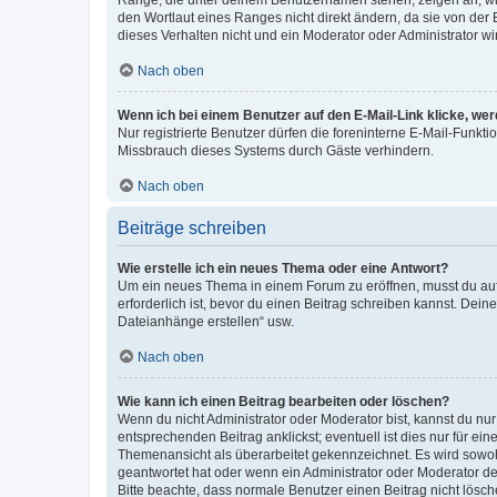
Ränge, die unter deinem Benutzernamen stehen, zeigen an, wie 
den Wortlaut eines Ranges nicht direkt ändern, da sie von der
dieses Verhalten nicht und ein Moderator oder Administrator 
Nach oben
Wenn ich bei einem Benutzer auf den E-Mail-Link klicke, we
Nur registrierte Benutzer dürfen die foreninterne E-Mail-Funkt
Missbrauch dieses Systems durch Gäste verhindern.
Nach oben
Beiträge schreiben
Wie erstelle ich ein neues Thema oder eine Antwort?
Um ein neues Thema in einem Forum zu eröffnen, musst du auf 
erforderlich ist, bevor du einen Beitrag schreiben kannst. Dein
Dateianhänge erstellen“ usw.
Nach oben
Wie kann ich einen Beitrag bearbeiten oder löschen?
Wenn du nicht Administrator oder Moderator bist, kannst du nu
entsprechenden Beitrag anklickst; eventuell ist dies nur für e
Themenansicht als überarbeitet gekennzeichnet. Es wird sowohl
geantwortet hat oder wenn ein Administrator oder Moderator dein
Bitte beachte, dass normale Benutzer einen Beitrag nicht lösc