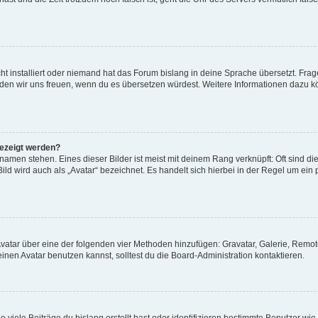
t installiert oder niemand hat das Forum bislang in deine Sprache übersetzt. Frag
, würden wir uns freuen, wenn du es übersetzen würdest. Weitere Informationen dazu
gezeigt werden?
amen stehen. Eines dieser Bilder ist meist mit deinem Rang verknüpft: Oft sind di
ld wird auch als „Avatar“ bezeichnet. Es handelt sich hierbei in der Regel um ein
 Avatar über eine der folgenden vier Methoden hinzufügen: Gravatar, Galerie, Rem
en Avatar benutzen kannst, solltest du die Board-Administration kontaktieren.