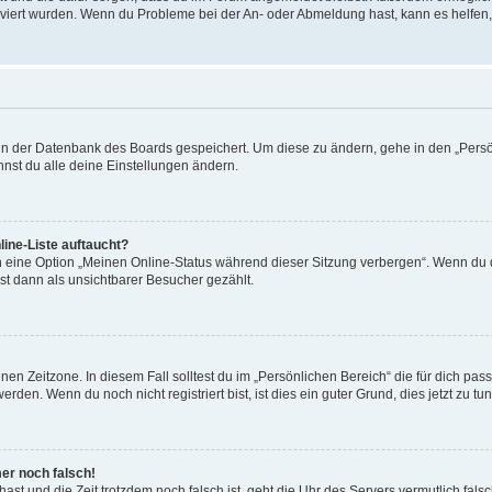
tiviert wurden. Wenn du Probleme bei der An- oder Abmeldung hast, kann es helfen
n in der Datenbank des Boards gespeichert. Um diese zu ändern, gehe in den „Persö
nst du alle deine Einstellungen ändern.
ine-Liste auftaucht?
n eine Option „Meinen Online-Status während dieser Sitzung verbergen“. Wenn du d
st dann als unsichtbarer Besucher gezählt.
en Zeitzone. In diesem Fall solltest du im „Persönlichen Bereich“ die für dich passe
den. Wenn du noch nicht registriert bist, ist dies ein guter Grund, dies jetzt zu tun
mer noch falsch!
t hast und die Zeit trotzdem noch falsch ist, geht die Uhr des Servers vermutlich fal