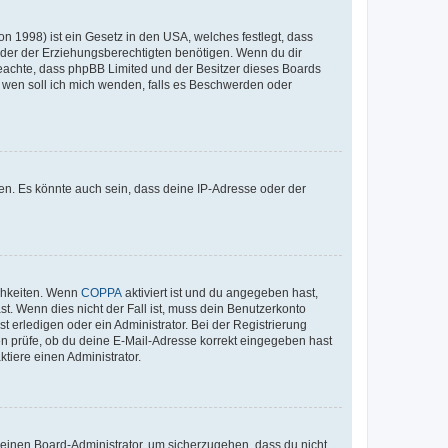
n 1998) ist ein Gesetz in den USA, welches festlegt, dass
der der Erziehungsberechtigten benötigen. Wenn du dir
te beachte, dass phpBB Limited und der Besitzer dieses Boards
An wen soll ich mich wenden, falls es Beschwerden oder
en. Es könnte auch sein, dass deine IP-Adresse oder der
ichkeiten. Wenn
COPPA
aktiviert ist und du angegeben hast,
st. Wenn dies nicht der Fall ist, muss dein Benutzerkonto
t erledigen oder ein Administrator. Bei der Registrierung
ten prüfe, ob du deine E-Mail-Adresse korrekt eingegeben hast
tiere einen Administrator.
n einen Board-Administrator, um sicherzugehen, dass du nicht