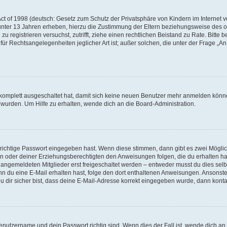
t of 1998 (deutsch: Gesetz zum Schutz der Privatsphäre von Kindern im Internet vo
unter 13 Jahren erheben, hierzu die Zustimmung der Eltern beziehungsweise des o
h zu registrieren versuchst, zutrifft, ziehe einen rechtlichen Beistand zu Rate. Bit
für Rechtsangelegenheiten jeglicher Art ist; außer solchen, die unter der Frage „
.
g komplett ausgeschaltet hat, damit sich keine neuen Benutzer mehr anmelden könn
 wurden. Um Hilfe zu erhalten, wende dich an die Board-Administration.
 richtige Passwort eingegeben hast. Wenn diese stimmen, dann gibt es zwei Mögl
tern oder deiner Erziehungsberechtigten den Anweisungen folgen, die du erhalten ha
u angemeldeten Mitglieder erst freigeschaltet werden – entweder musst du dies selbs
. Wenn du eine E-Mail erhalten hast, folge den dort enthaltenen Anweisungen. Ansons
 dir sicher bist, dass deine E-Mail-Adresse korrekt eingegeben wurde, dann kontak
Benutzername und dein Passwort richtig sind. Wenn dies der Fall ist, wende dich a