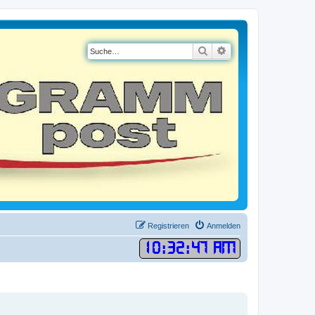
Suche
Erweiterte Suche
Registrieren
Anmelden
10
:
32
:
48 AM