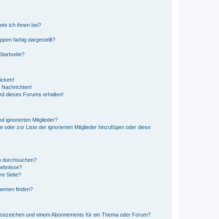
ete ich ihnen bei?
en farbig dargestellt?
tartseite?
icken!
 Nachrichten!
ed dieses Forums erhalten!
d ignorierten Mitglieder?
e oder zur Liste der ignorierten Mitglieder hinzufügen oder diese
en durchsuchen?
gebnisse?
re Seite?
hemen finden?
esezeichen und einem Abonnements für ein Thema oder Forum?