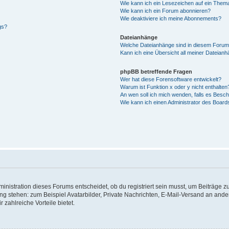
Wie kann ich ein Lesezeichen auf ein Them
Wie kann ich ein Forum abonnieren?
Wie deaktiviere ich meine Abonnements?
gs?
Dateianhänge
Welche Dateianhänge sind in diesem Forum
Kann ich eine Übersicht all meiner Dateian
phpBB betreffende Fragen
Wer hat diese Forensoftware entwickelt?
Warum ist Funktion x oder y nicht enthalten
An wen soll ich mich wenden, falls es Besc
Wie kann ich einen Administrator des Board
istration dieses Forums entscheidet, ob du registriert sein musst, um Beiträge zu s
ung stehen: zum Beispiel Avatarbilder, Private Nachrichten, E-Mail-Versand an ander
 zahlreiche Vorteile bietet.