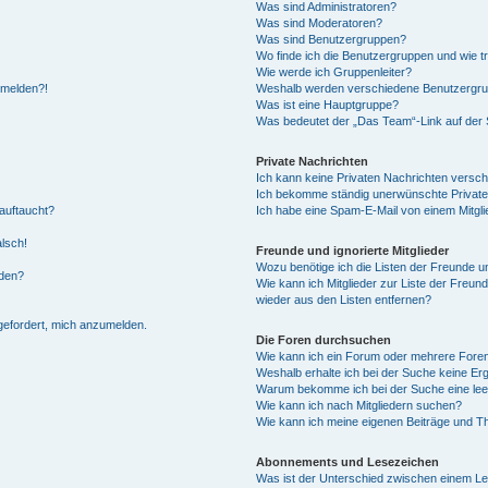
Was sind Administratoren?
Was sind Moderatoren?
Was sind Benutzergruppen?
Wo finde ich die Benutzergruppen und wie tr
Wie werde ich Gruppenleiter?
anmelden?!
Weshalb werden verschiedene Benutzergrupp
Was ist eine Hauptgruppe?
Was bedeutet der „Das Team“-Link auf der S
Private Nachrichten
Ich kann keine Privaten Nachrichten versch
Ich bekomme ständig unerwünschte Private
auftaucht?
Ich habe eine Spam-E-Mail von einem Mitgli
alsch!
Freunde und ignorierte Mitglieder
Wozu benötige ich die Listen der Freunde un
rden?
Wie kann ich Mitglieder zur Liste der Freund
wieder aus den Listen entfernen?
fgefordert, mich anzumelden.
Die Foren durchsuchen
Wie kann ich ein Forum oder mehrere For
Weshalb erhalte ich bei der Suche keine Er
Warum bekomme ich bei der Suche eine lee
Wie kann ich nach Mitgliedern suchen?
Wie kann ich meine eigenen Beiträge und T
Abonnements und Lesezeichen
Was ist der Unterschied zwischen einem L