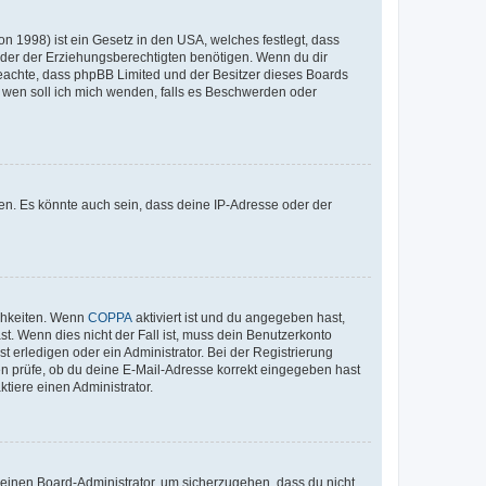
n 1998) ist ein Gesetz in den USA, welches festlegt, dass
der der Erziehungsberechtigten benötigen. Wenn du dir
te beachte, dass phpBB Limited und der Besitzer dieses Boards
An wen soll ich mich wenden, falls es Beschwerden oder
en. Es könnte auch sein, dass deine IP-Adresse oder der
ichkeiten. Wenn
COPPA
aktiviert ist und du angegeben hast,
st. Wenn dies nicht der Fall ist, muss dein Benutzerkonto
t erledigen oder ein Administrator. Bei der Registrierung
ten prüfe, ob du deine E-Mail-Adresse korrekt eingegeben hast
tiere einen Administrator.
n einen Board-Administrator, um sicherzugehen, dass du nicht