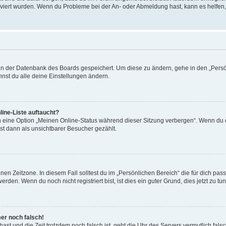
tiviert wurden. Wenn du Probleme bei der An- oder Abmeldung hast, kann es helfen
n in der Datenbank des Boards gespeichert. Um diese zu ändern, gehe in den „Persö
nst du alle deine Einstellungen ändern.
ine-Liste auftaucht?
n eine Option „Meinen Online-Status während dieser Sitzung verbergen“. Wenn du d
st dann als unsichtbarer Besucher gezählt.
en Zeitzone. In diesem Fall solltest du im „Persönlichen Bereich“ die für dich passe
den. Wenn du noch nicht registriert bist, ist dies ein guter Grund, dies jetzt zu tun
mer noch falsch!
t hast und die Zeit trotzdem noch falsch ist, geht die Uhr des Servers vermutlich fal