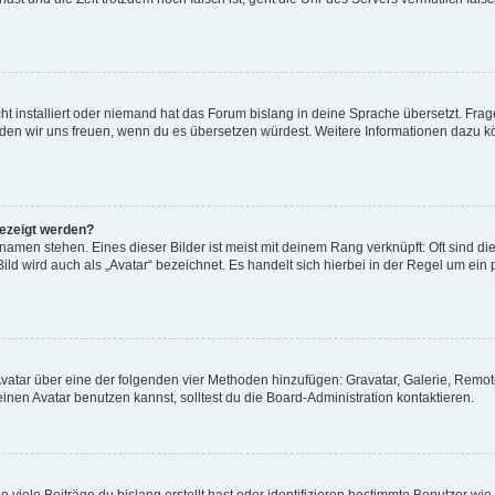
t installiert oder niemand hat das Forum bislang in deine Sprache übersetzt. Frag
, würden wir uns freuen, wenn du es übersetzen würdest. Weitere Informationen dazu
gezeigt werden?
amen stehen. Eines dieser Bilder ist meist mit deinem Rang verknüpft: Oft sind di
ld wird auch als „Avatar“ bezeichnet. Es handelt sich hierbei in der Regel um ein
 Avatar über eine der folgenden vier Methoden hinzufügen: Gravatar, Galerie, Rem
en Avatar benutzen kannst, solltest du die Board-Administration kontaktieren.