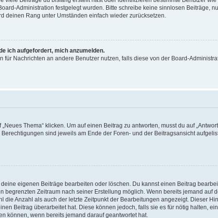
viele Beiträge du bislang erstellt hast oder identifizieren bestimmte Benutzer w
 Board-Administration festgelegt wurden. Bitte schreibe keine sinnlosen Beiträge
wird deinen Rang unter Umständen einfach wieder zurücksetzen.
rde ich aufgefordert, mich anzumelden.
ion für Nachrichten an andere Benutzer nutzen, falls diese von der Board-Administ
„Neues Thema“ klicken. Um auf einen Beitrag zu antworten, musst du auf „Antworte
e Berechtigungen sind jeweils am Ende der Foren- und der Beitragsansicht aufgeliste
r deine eigenen Beiträge bearbeiten oder löschen. Du kannst einen Beitrag bearbe
inen begrenzten Zeitraum nach seiner Erstellung möglich. Wenn bereits jemand auf de
 die Anzahl als auch der letzte Zeitpunkt der Bearbeitungen angezeigt. Dieser Hi
en Beitrag überarbeitet hat. Diese können jedoch, falls sie es für nötig halten, ei
hen können, wenn bereits jemand darauf geantwortet hat.