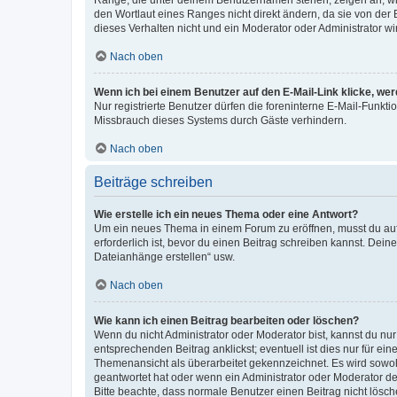
Ränge, die unter deinem Benutzernamen stehen, zeigen an, wie 
den Wortlaut eines Ranges nicht direkt ändern, da sie von der
dieses Verhalten nicht und ein Moderator oder Administrator 
Nach oben
Wenn ich bei einem Benutzer auf den E-Mail-Link klicke, we
Nur registrierte Benutzer dürfen die foreninterne E-Mail-Funkt
Missbrauch dieses Systems durch Gäste verhindern.
Nach oben
Beiträge schreiben
Wie erstelle ich ein neues Thema oder eine Antwort?
Um ein neues Thema in einem Forum zu eröffnen, musst du auf 
erforderlich ist, bevor du einen Beitrag schreiben kannst. Dein
Dateianhänge erstellen“ usw.
Nach oben
Wie kann ich einen Beitrag bearbeiten oder löschen?
Wenn du nicht Administrator oder Moderator bist, kannst du nu
entsprechenden Beitrag anklickst; eventuell ist dies nur für e
Themenansicht als überarbeitet gekennzeichnet. Es wird sowohl
geantwortet hat oder wenn ein Administrator oder Moderator dein
Bitte beachte, dass normale Benutzer einen Beitrag nicht lösc