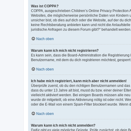
Was ist COPPA?
COPPA, ausgeschrieben Children’s Online Privacy Protection Ac
Websites, die möglicherweise persönliche Daten von Kindern 
unsicher bist, ob dies auf dich oder die Website, auf der du dic
keine Rechtsberatung anbieten kann und nicht die Anlaufstelle 
juristische Anfragen zu diesem Forum gibt?“ behandelt werden
Nach oben
Warum kann ich mich nicht registrieren?
Es kann sein, dass die Board-Administration die Registrierun
Benutzername, mit dem du dich registrieren möchtest, gesperrt
Nach oben
Ich habe mich registriert, kann mich aber nicht anmelden!
Überprüfe zuerst, ob du den richtigen Benutzernamen und das
dass du unter 13 Jahre alt bist, musst du bzw. einer deiner El
vielleicht aktiviert werden. Bei einigen Boards müssen alle ne
wurde dir mitgeteilt, ob eine Aktivierung nötig ist oder nicht
oder die E-Mail von einem Spam-Filter blockiert wurde. Wenn du
Nach oben
Warum kann ich mich nicht anmelden?
Dafür gibt es viele mögliche Gründe. Prüfe zunächst, ob dein 