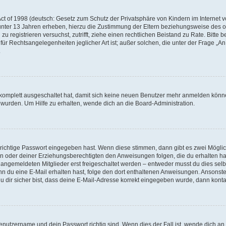
t of 1998 (deutsch: Gesetz zum Schutz der Privatsphäre von Kindern im Internet vo
unter 13 Jahren erheben, hierzu die Zustimmung der Eltern beziehungsweise des o
h zu registrieren versuchst, zutrifft, ziehe einen rechtlichen Beistand zu Rate. Bit
für Rechtsangelegenheiten jeglicher Art ist; außer solchen, die unter der Frage „
.
g komplett ausgeschaltet hat, damit sich keine neuen Benutzer mehr anmelden könn
 wurden. Um Hilfe zu erhalten, wende dich an die Board-Administration.
 richtige Passwort eingegeben hast. Wenn diese stimmen, dann gibt es zwei Mögl
tern oder deiner Erziehungsberechtigten den Anweisungen folgen, die du erhalten ha
u angemeldeten Mitglieder erst freigeschaltet werden – entweder musst du dies selbs
. Wenn du eine E-Mail erhalten hast, folge den dort enthaltenen Anweisungen. Ansons
 dir sicher bist, dass deine E-Mail-Adresse korrekt eingegeben wurde, dann kontak
Benutzername und dein Passwort richtig sind. Wenn dies der Fall ist, wende dich a