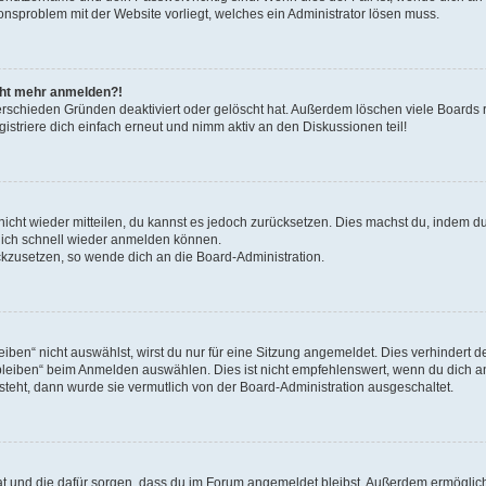
ionsproblem mit der Website vorliegt, welches ein Administrator lösen muss.
icht mehr anmelden?!
erschieden Gründen deaktiviert oder gelöscht hat. Außerdem löschen viele Boards r
triere dich einfach erneut und nimm aktiv an den Diskussionen teil!
 nicht wieder mitteilen, du kannst es jedoch zurücksetzen. Dies machst du, indem 
 dich schnell wieder anmelden können.
ückzusetzen, so wende dich an die Board-Administration.
en“ nicht auswählst, wirst du nur für eine Sitzung angemeldet. Dies verhindert 
leiben“ beim Anmelden auswählen. Dies ist nicht empfehlenswert, wenn du dich an
 steht, dann wurde sie vermutlich von der Board-Administration ausgeschaltet.
 hat und die dafür sorgen, dass du im Forum angemeldet bleibst. Außerdem ermögli