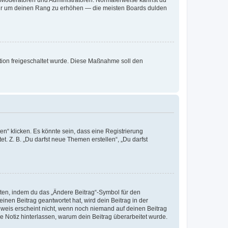
ie Moderatoren und Administratoren. Normalerweise kannst du
, nur um deinen Rang zu erhöhen — die meisten Boards dulden
ration freigeschaltet wurde. Diese Maßnahme soll den
n“ klicken. Es könnte sein, dass eine Registrierung
t. Z. B. „Du darfst neue Themen erstellen“, „Du darfst
iten, indem du das „Ändere Beitrag“-Symbol für den
inen Beitrag geantwortet hat, wird dein Beitrag in der
nweis erscheint nicht, wenn noch niemand auf deinen Beitrag
ne Notiz hinterlassen, warum dein Beitrag überarbeitet wurde.