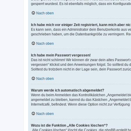
gesperrt wurdest. Es ist ebenfalls möglich, dass ein Konfigurat
Nach oben
Ich habe mich vor einiger Zeit registriert, kann mich aber n
Es kann sein, dass ein Administrator dein Benutzerkonto aus v
geschrieben haben, um die Datenbankgröße zu verringern. Regis
Nach oben
Ich habe mein Passwort vergessen!
Das ist nicht schlimm! Wir können dir zwar dein altes Passwort
vergessen“ klickst und den Anweisungen folgst. So solltest du
Solltest du trotzdem nicht in der Lage sein, dein Passwort zur
Nach oben
Warum werde ich automatisch abgemeldet?
Wenn du beim Anmelden das Kontrollkästchen „Angemeldet bleib
angemeldet zu bleiben, kannst du das Kästchen „Angemeldet b
Internetcafé, befindest. Wenn diese Option nicht zur Verfügung
Nach oben
Wozu ist die Funktion „Alle Cookies löschen“?
„Alle Cookies löschen“ löscht die Cookies, die phpBB erstellt