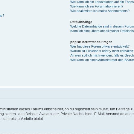
Wie kann ich ein Lesezeichen auf ein Them
Wie kann ich ein Forum abonnieren?
Wie deaktiviere ich meine Abonnements?
gs?
Dateianhänge
Welche Dateianhänge sind in diesem Forum
Kann ich eine Übersicht all meiner Dateian
phpBB betreffende Fragen
Wer hat diese Forensoftware entwickelt?
Warum ist Funktion x oder y nicht enthalten
An wen soll ich mich wenden, falls es Besc
Wie kann ich einen Administrator des Board
istration dieses Forums entscheidet, ob du registriert sein musst, um Beiträge zu s
ung stehen: zum Beispiel Avatarbilder, Private Nachrichten, E-Mail-Versand an ander
 zahlreiche Vorteile bietet.