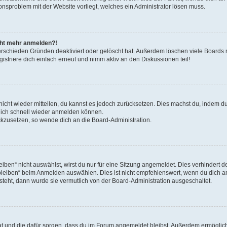
ionsproblem mit der Website vorliegt, welches ein Administrator lösen muss.
icht mehr anmelden?!
erschieden Gründen deaktiviert oder gelöscht hat. Außerdem löschen viele Boards r
triere dich einfach erneut und nimm aktiv an den Diskussionen teil!
 nicht wieder mitteilen, du kannst es jedoch zurücksetzen. Dies machst du, indem 
 dich schnell wieder anmelden können.
ückzusetzen, so wende dich an die Board-Administration.
en“ nicht auswählst, wirst du nur für eine Sitzung angemeldet. Dies verhindert 
leiben“ beim Anmelden auswählen. Dies ist nicht empfehlenswert, wenn du dich an
 steht, dann wurde sie vermutlich von der Board-Administration ausgeschaltet.
 hat und die dafür sorgen, dass du im Forum angemeldet bleibst. Außerdem ermögli