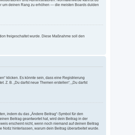
ie Moderatoren und Administratoren. Normalerweise kannst du
, nur um deinen Rang zu erhöhen — die meisten Boards dulden
ration freigeschaltet wurde. Diese Maßnahme soll den
n“ klicken. Es könnte sein, dass eine Registrierung
t. Z. B. „Du darfst neue Themen erstellen“, „Du darfst
iten, indem du das „Ändere Beitrag“-Symbol für den
inen Beitrag geantwortet hat, wird dein Beitrag in der
nweis erscheint nicht, wenn noch niemand auf deinen Beitrag
ne Notiz hinterlassen, warum dein Beitrag überarbeitet wurde.