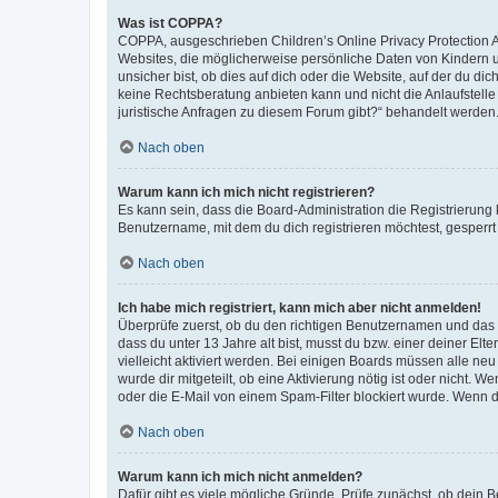
Was ist COPPA?
COPPA, ausgeschrieben Children’s Online Privacy Protection Ac
Websites, die möglicherweise persönliche Daten von Kindern 
unsicher bist, ob dies auf dich oder die Website, auf der du dic
keine Rechtsberatung anbieten kann und nicht die Anlaufstelle 
juristische Anfragen zu diesem Forum gibt?“ behandelt werden
Nach oben
Warum kann ich mich nicht registrieren?
Es kann sein, dass die Board-Administration die Registrierun
Benutzername, mit dem du dich registrieren möchtest, gesperrt
Nach oben
Ich habe mich registriert, kann mich aber nicht anmelden!
Überprüfe zuerst, ob du den richtigen Benutzernamen und das
dass du unter 13 Jahre alt bist, musst du bzw. einer deiner El
vielleicht aktiviert werden. Bei einigen Boards müssen alle ne
wurde dir mitgeteilt, ob eine Aktivierung nötig ist oder nicht
oder die E-Mail von einem Spam-Filter blockiert wurde. Wenn du
Nach oben
Warum kann ich mich nicht anmelden?
Dafür gibt es viele mögliche Gründe. Prüfe zunächst, ob dein 