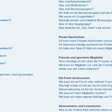
Was sind Administratoren?
Was sind Moderatoren?
Was sind Benutzergruppen?
Wo finde ich die Benutzergruppen und wie tr
Wie werde ich Gruppenleiter?
anmelden?!
Weshalb werden verschiedene Benutzergrupp
Was ist eine Hauptgruppe?
Was bedeutet der „Das Team“-Link auf der S
Private Nachrichten
Ich kann keine Privaten Nachrichten versch
Ich bekomme ständig unerwünschte Private
auftaucht?
Ich habe eine Spam-E-Mail von einem Mitgli
alsch!
Freunde und ignorierte Mitglieder
Wozu benötige ich die Listen der Freunde un
rden?
Wie kann ich Mitglieder zur Liste der Freund
wieder aus den Listen entfernen?
fgefordert, mich anzumelden.
Die Foren durchsuchen
Wie kann ich ein Forum oder mehrere For
Weshalb erhalte ich bei der Suche keine Er
Warum bekomme ich bei der Suche eine lee
Wie kann ich nach Mitgliedern suchen?
Wie kann ich meine eigenen Beiträge und T
Abonnements und Lesezeichen
Was ist der Unterschied zwischen einem L