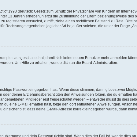
t of 1998 (deutsch: Gesetz zum Schutz der Privatsphäre von Kindern im Internet vo
unter 13 Jahren erheben, hierzu die Zustimmung der Eltern beziehungsweise des o
h zu registrieren versuchst, zutrifft, ziehe einen rechtlichen Beistand zu Rate. Bit
für Rechtsangelegenheiten jeglicher Art ist; außer solchen, die unter der Frage „
.
g komplett ausgeschaltet hat, damit sich keine neuen Benutzer mehr anmelden könn
 wurden. Um Hilfe zu erhalten, wende dich an die Board-Administration.
 richtige Passwort eingegeben hast. Wenn diese stimmen, dann gibt es zwei Mögl
tern oder deiner Erziehungsberechtigten den Anweisungen folgen, die du erhalten ha
u angemeldeten Mitglieder erst freigeschaltet werden – entweder musst du dies selbs
. Wenn du eine E-Mail erhalten hast, folge den dort enthaltenen Anweisungen. Ansons
 dir sicher bist, dass deine E-Mail-Adresse korrekt eingegeben wurde, dann kontak
Benutzername und dein Passwort richtig sind. Wenn dies der Fall ist, wende dich a