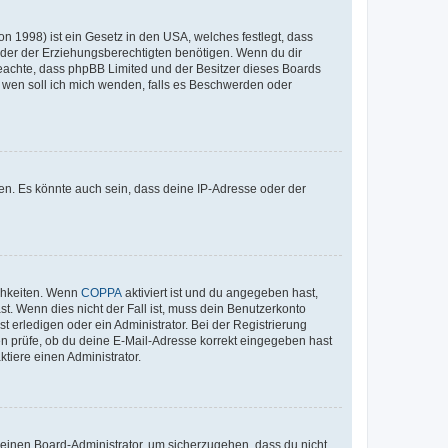
n 1998) ist ein Gesetz in den USA, welches festlegt, dass
der der Erziehungsberechtigten benötigen. Wenn du dir
te beachte, dass phpBB Limited und der Besitzer dieses Boards
An wen soll ich mich wenden, falls es Beschwerden oder
en. Es könnte auch sein, dass deine IP-Adresse oder der
ichkeiten. Wenn
COPPA
aktiviert ist und du angegeben hast,
st. Wenn dies nicht der Fall ist, muss dein Benutzerkonto
t erledigen oder ein Administrator. Bei der Registrierung
ten prüfe, ob du deine E-Mail-Adresse korrekt eingegeben hast
tiere einen Administrator.
n einen Board-Administrator, um sicherzugehen, dass du nicht