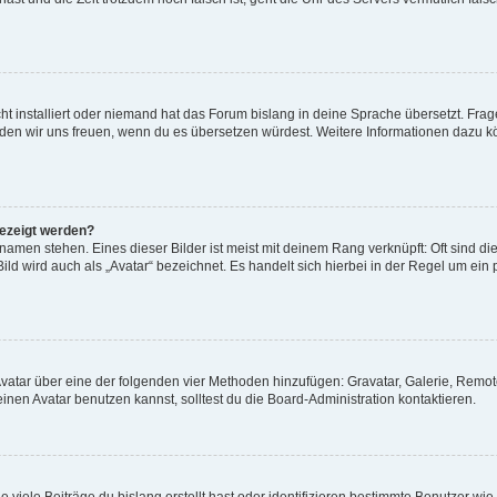
t installiert oder niemand hat das Forum bislang in deine Sprache übersetzt. Frag
, würden wir uns freuen, wenn du es übersetzen würdest. Weitere Informationen dazu
gezeigt werden?
amen stehen. Eines dieser Bilder ist meist mit deinem Rang verknüpft: Oft sind di
ld wird auch als „Avatar“ bezeichnet. Es handelt sich hierbei in der Regel um ein
 Avatar über eine der folgenden vier Methoden hinzufügen: Gravatar, Galerie, Rem
en Avatar benutzen kannst, solltest du die Board-Administration kontaktieren.