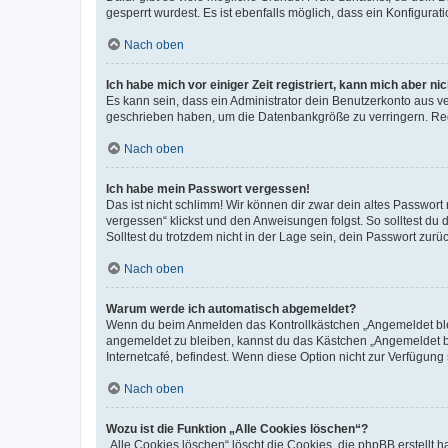
gesperrt wurdest. Es ist ebenfalls möglich, dass ein Konfigurat
Nach oben
Ich habe mich vor einiger Zeit registriert, kann mich aber n
Es kann sein, dass ein Administrator dein Benutzerkonto aus v
geschrieben haben, um die Datenbankgröße zu verringern. Regis
Nach oben
Ich habe mein Passwort vergessen!
Das ist nicht schlimm! Wir können dir zwar dein altes Passwort
vergessen“ klickst und den Anweisungen folgst. So solltest du
Solltest du trotzdem nicht in der Lage sein, dein Passwort zur
Nach oben
Warum werde ich automatisch abgemeldet?
Wenn du beim Anmelden das Kontrollkästchen „Angemeldet bleib
angemeldet zu bleiben, kannst du das Kästchen „Angemeldet b
Internetcafé, befindest. Wenn diese Option nicht zur Verfügung
Nach oben
Wozu ist die Funktion „Alle Cookies löschen“?
„Alle Cookies löschen“ löscht die Cookies, die phpBB erstellt