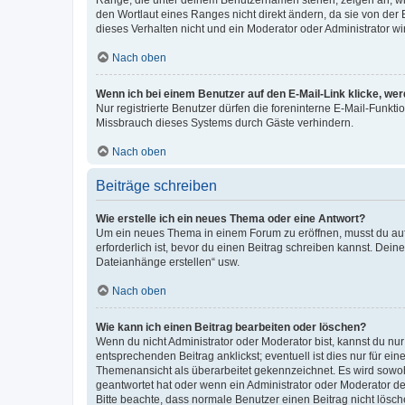
Ränge, die unter deinem Benutzernamen stehen, zeigen an, wie 
den Wortlaut eines Ranges nicht direkt ändern, da sie von der
dieses Verhalten nicht und ein Moderator oder Administrator 
Nach oben
Wenn ich bei einem Benutzer auf den E-Mail-Link klicke, we
Nur registrierte Benutzer dürfen die foreninterne E-Mail-Funkt
Missbrauch dieses Systems durch Gäste verhindern.
Nach oben
Beiträge schreiben
Wie erstelle ich ein neues Thema oder eine Antwort?
Um ein neues Thema in einem Forum zu eröffnen, musst du auf 
erforderlich ist, bevor du einen Beitrag schreiben kannst. Dein
Dateianhänge erstellen“ usw.
Nach oben
Wie kann ich einen Beitrag bearbeiten oder löschen?
Wenn du nicht Administrator oder Moderator bist, kannst du nu
entsprechenden Beitrag anklickst; eventuell ist dies nur für e
Themenansicht als überarbeitet gekennzeichnet. Es wird sowohl
geantwortet hat oder wenn ein Administrator oder Moderator dein
Bitte beachte, dass normale Benutzer einen Beitrag nicht lösc