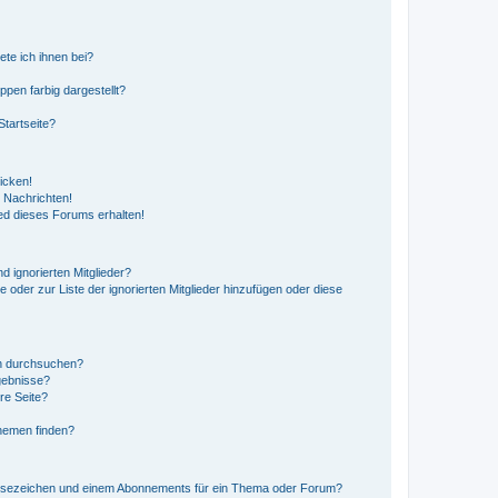
ete ich ihnen bei?
en farbig dargestellt?
tartseite?
icken!
 Nachrichten!
ed dieses Forums erhalten!
d ignorierten Mitglieder?
e oder zur Liste der ignorierten Mitglieder hinzufügen oder diese
en durchsuchen?
gebnisse?
re Seite?
hemen finden?
esezeichen und einem Abonnements für ein Thema oder Forum?