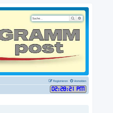
Suche
Erweiterte Suche
Registrieren
Anmelden
02
:
28
:
22 PM