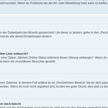
tiviert wurden. Wenn du Probleme bei der An- oder Abmeldung hast, kann es helfen
n in der Datenbank des Boards gespeichert. Um diese zu ändern, gehe in den „Persö
nst du alle deine Einstellungen ändern.
ine-Liste auftaucht?
n eine Option „Meinen Online-Status während dieser Sitzung verbergen“. Wenn du d
st dann als unsichtbarer Besucher gezählt.
en Zeitzone. In diesem Fall solltest du im „Persönlichen Bereich“ die für dich passe
den. Wenn du noch nicht registriert bist, ist dies ein guter Grund, dies jetzt zu tun
mer noch falsch!
t hast und die Zeit trotzdem noch falsch ist, geht die Uhr des Servers vermutlich fal