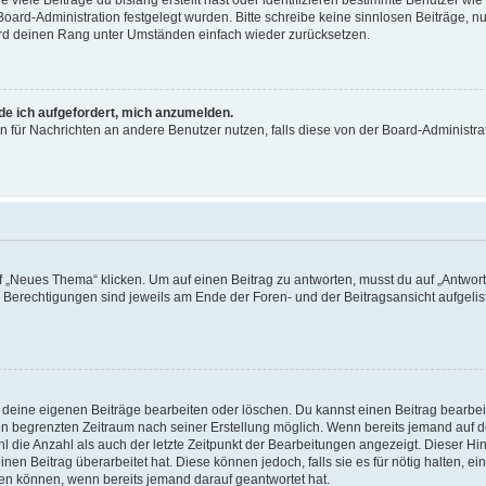
viele Beiträge du bislang erstellt hast oder identifizieren bestimmte Benutzer w
 Board-Administration festgelegt wurden. Bitte schreibe keine sinnlosen Beiträge
wird deinen Rang unter Umständen einfach wieder zurücksetzen.
rde ich aufgefordert, mich anzumelden.
ion für Nachrichten an andere Benutzer nutzen, falls diese von der Board-Administ
„Neues Thema“ klicken. Um auf einen Beitrag zu antworten, musst du auf „Antworte
e Berechtigungen sind jeweils am Ende der Foren- und der Beitragsansicht aufgeliste
r deine eigenen Beiträge bearbeiten oder löschen. Du kannst einen Beitrag bearbe
inen begrenzten Zeitraum nach seiner Erstellung möglich. Wenn bereits jemand auf de
 die Anzahl als auch der letzte Zeitpunkt der Bearbeitungen angezeigt. Dieser Hi
en Beitrag überarbeitet hat. Diese können jedoch, falls sie es für nötig halten, ei
hen können, wenn bereits jemand darauf geantwortet hat.