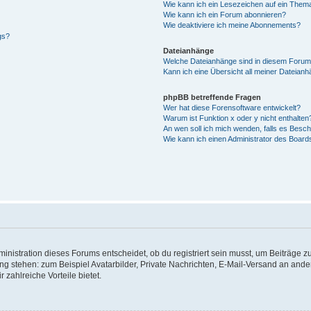
Wie kann ich ein Lesezeichen auf ein Them
Wie kann ich ein Forum abonnieren?
Wie deaktiviere ich meine Abonnements?
gs?
Dateianhänge
Welche Dateianhänge sind in diesem Forum
Kann ich eine Übersicht all meiner Dateian
phpBB betreffende Fragen
Wer hat diese Forensoftware entwickelt?
Warum ist Funktion x oder y nicht enthalten
An wen soll ich mich wenden, falls es Besc
Wie kann ich einen Administrator des Board
istration dieses Forums entscheidet, ob du registriert sein musst, um Beiträge zu s
ung stehen: zum Beispiel Avatarbilder, Private Nachrichten, E-Mail-Versand an ander
 zahlreiche Vorteile bietet.