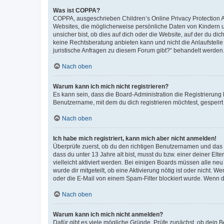
Was ist COPPA?
COPPA, ausgeschrieben Children’s Online Privacy Protection Ac
Websites, die möglicherweise persönliche Daten von Kindern 
unsicher bist, ob dies auf dich oder die Website, auf der du dic
keine Rechtsberatung anbieten kann und nicht die Anlaufstelle 
juristische Anfragen zu diesem Forum gibt?“ behandelt werden
Nach oben
Warum kann ich mich nicht registrieren?
Es kann sein, dass die Board-Administration die Registrierun
Benutzername, mit dem du dich registrieren möchtest, gesperrt
Nach oben
Ich habe mich registriert, kann mich aber nicht anmelden!
Überprüfe zuerst, ob du den richtigen Benutzernamen und das
dass du unter 13 Jahre alt bist, musst du bzw. einer deiner El
vielleicht aktiviert werden. Bei einigen Boards müssen alle ne
wurde dir mitgeteilt, ob eine Aktivierung nötig ist oder nicht
oder die E-Mail von einem Spam-Filter blockiert wurde. Wenn du
Nach oben
Warum kann ich mich nicht anmelden?
Dafür gibt es viele mögliche Gründe. Prüfe zunächst, ob dein 