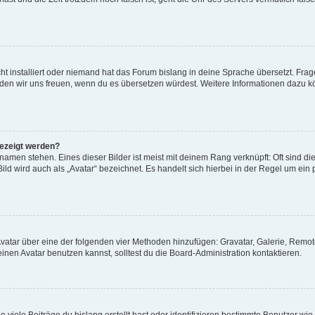
t installiert oder niemand hat das Forum bislang in deine Sprache übersetzt. Frag
, würden wir uns freuen, wenn du es übersetzen würdest. Weitere Informationen dazu
gezeigt werden?
amen stehen. Eines dieser Bilder ist meist mit deinem Rang verknüpft: Oft sind di
ld wird auch als „Avatar“ bezeichnet. Es handelt sich hierbei in der Regel um ein
 Avatar über eine der folgenden vier Methoden hinzufügen: Gravatar, Galerie, Rem
en Avatar benutzen kannst, solltest du die Board-Administration kontaktieren.