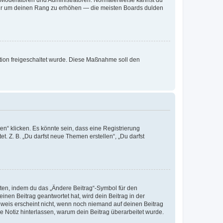
ie Moderatoren und Administratoren. Normalerweise kannst du
, nur um deinen Rang zu erhöhen — die meisten Boards dulden
ration freigeschaltet wurde. Diese Maßnahme soll den
n“ klicken. Es könnte sein, dass eine Registrierung
t. Z. B. „Du darfst neue Themen erstellen“, „Du darfst
iten, indem du das „Ändere Beitrag“-Symbol für den
inen Beitrag geantwortet hat, wird dein Beitrag in der
nweis erscheint nicht, wenn noch niemand auf deinen Beitrag
ne Notiz hinterlassen, warum dein Beitrag überarbeitet wurde.