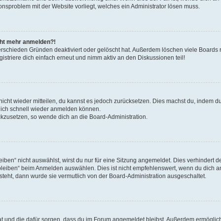
ionsproblem mit der Website vorliegt, welches ein Administrator lösen muss.
icht mehr anmelden?!
erschieden Gründen deaktiviert oder gelöscht hat. Außerdem löschen viele Boards r
triere dich einfach erneut und nimm aktiv an den Diskussionen teil!
 nicht wieder mitteilen, du kannst es jedoch zurücksetzen. Dies machst du, indem 
 dich schnell wieder anmelden können.
ückzusetzen, so wende dich an die Board-Administration.
en“ nicht auswählst, wirst du nur für eine Sitzung angemeldet. Dies verhindert 
leiben“ beim Anmelden auswählen. Dies ist nicht empfehlenswert, wenn du dich an
 steht, dann wurde sie vermutlich von der Board-Administration ausgeschaltet.
 hat und die dafür sorgen, dass du im Forum angemeldet bleibst. Außerdem ermögli