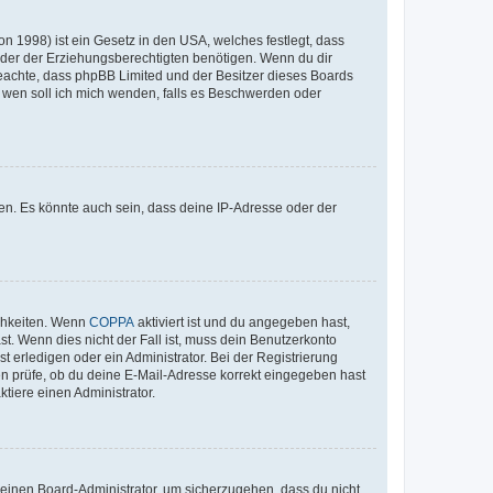
n 1998) ist ein Gesetz in den USA, welches festlegt, dass
der der Erziehungsberechtigten benötigen. Wenn du dir
te beachte, dass phpBB Limited und der Besitzer dieses Boards
An wen soll ich mich wenden, falls es Beschwerden oder
en. Es könnte auch sein, dass deine IP-Adresse oder der
ichkeiten. Wenn
COPPA
aktiviert ist und du angegeben hast,
st. Wenn dies nicht der Fall ist, muss dein Benutzerkonto
t erledigen oder ein Administrator. Bei der Registrierung
ten prüfe, ob du deine E-Mail-Adresse korrekt eingegeben hast
tiere einen Administrator.
n einen Board-Administrator, um sicherzugehen, dass du nicht