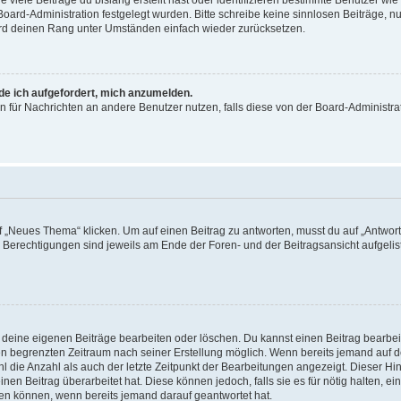
viele Beiträge du bislang erstellt hast oder identifizieren bestimmte Benutzer w
 Board-Administration festgelegt wurden. Bitte schreibe keine sinnlosen Beiträge
wird deinen Rang unter Umständen einfach wieder zurücksetzen.
rde ich aufgefordert, mich anzumelden.
ion für Nachrichten an andere Benutzer nutzen, falls diese von der Board-Administ
„Neues Thema“ klicken. Um auf einen Beitrag zu antworten, musst du auf „Antworte
e Berechtigungen sind jeweils am Ende der Foren- und der Beitragsansicht aufgeliste
r deine eigenen Beiträge bearbeiten oder löschen. Du kannst einen Beitrag bearbe
inen begrenzten Zeitraum nach seiner Erstellung möglich. Wenn bereits jemand auf de
 die Anzahl als auch der letzte Zeitpunkt der Bearbeitungen angezeigt. Dieser Hi
en Beitrag überarbeitet hat. Diese können jedoch, falls sie es für nötig halten, ei
hen können, wenn bereits jemand darauf geantwortet hat.