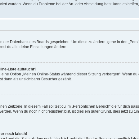
tiviert wurden. Wenn du Probleme bei der An- oder Abmeldung hast, kann es helfen
n in der Datenbank des Boards gespeichert. Um diese zu ändern, gehe in den „Persö
nst du alle deine Einstellungen ändern.
ine-Liste auftaucht?
n eine Option „Meinen Online-Status während dieser Sitzung verbergen“. Wenn du d
st dann als unsichtbarer Besucher gezählt.
en Zeitzone. In diesem Fall solltest du im „Persönlichen Bereich“ die für dich passe
den. Wenn du noch nicht registriert bist, ist dies ein guter Grund, dies jetzt zu tun
mer noch falsch!
t hast und die Zeit trotzdem noch falsch ist, geht die Uhr des Servers vermutlich fal