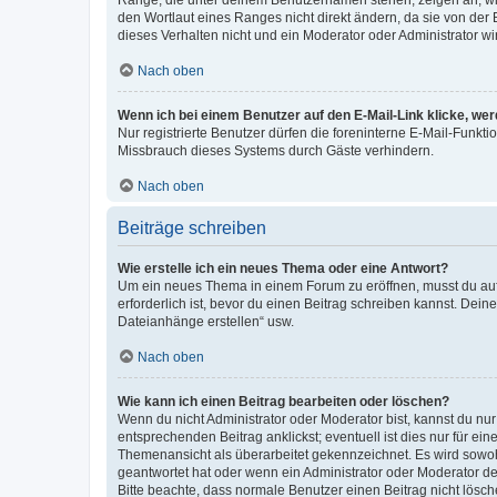
Ränge, die unter deinem Benutzernamen stehen, zeigen an, wie 
den Wortlaut eines Ranges nicht direkt ändern, da sie von der
dieses Verhalten nicht und ein Moderator oder Administrator 
Nach oben
Wenn ich bei einem Benutzer auf den E-Mail-Link klicke, we
Nur registrierte Benutzer dürfen die foreninterne E-Mail-Funkt
Missbrauch dieses Systems durch Gäste verhindern.
Nach oben
Beiträge schreiben
Wie erstelle ich ein neues Thema oder eine Antwort?
Um ein neues Thema in einem Forum zu eröffnen, musst du auf 
erforderlich ist, bevor du einen Beitrag schreiben kannst. Dein
Dateianhänge erstellen“ usw.
Nach oben
Wie kann ich einen Beitrag bearbeiten oder löschen?
Wenn du nicht Administrator oder Moderator bist, kannst du nu
entsprechenden Beitrag anklickst; eventuell ist dies nur für e
Themenansicht als überarbeitet gekennzeichnet. Es wird sowohl
geantwortet hat oder wenn ein Administrator oder Moderator dein
Bitte beachte, dass normale Benutzer einen Beitrag nicht lösc