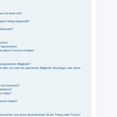
ete ich ihnen bei?
en farbig dargestellt?
tartseite?
icken!
 Nachrichten!
ed dieses Forums erhalten!
d ignorierten Mitglieder?
e oder zur Liste der ignorierten Mitglieder hinzufügen oder diese
en durchsuchen?
gebnisse?
re Seite?
hemen finden?
esezeichen und einem Abonnements für ein Thema oder Forum?