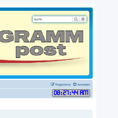
Suche
Erweiterte Suche
Registrieren
Anmelden
08
:
27
:
45 AM