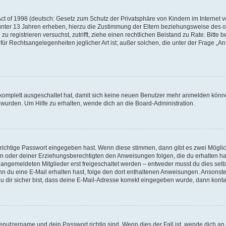
t of 1998 (deutsch: Gesetz zum Schutz der Privatsphäre von Kindern im Internet vo
unter 13 Jahren erheben, hierzu die Zustimmung der Eltern beziehungsweise des o
h zu registrieren versuchst, zutrifft, ziehe einen rechtlichen Beistand zu Rate. Bit
für Rechtsangelegenheiten jeglicher Art ist; außer solchen, die unter der Frage „
.
g komplett ausgeschaltet hat, damit sich keine neuen Benutzer mehr anmelden könn
 wurden. Um Hilfe zu erhalten, wende dich an die Board-Administration.
 richtige Passwort eingegeben hast. Wenn diese stimmen, dann gibt es zwei Mögl
tern oder deiner Erziehungsberechtigten den Anweisungen folgen, die du erhalten ha
u angemeldeten Mitglieder erst freigeschaltet werden – entweder musst du dies selbs
. Wenn du eine E-Mail erhalten hast, folge den dort enthaltenen Anweisungen. Ansons
 dir sicher bist, dass deine E-Mail-Adresse korrekt eingegeben wurde, dann kontak
Benutzername und dein Passwort richtig sind. Wenn dies der Fall ist, wende dich a