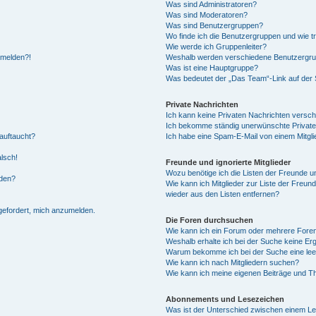
Was sind Administratoren?
Was sind Moderatoren?
Was sind Benutzergruppen?
Wo finde ich die Benutzergruppen und wie tr
Wie werde ich Gruppenleiter?
anmelden?!
Weshalb werden verschiedene Benutzergrupp
Was ist eine Hauptgruppe?
Was bedeutet der „Das Team“-Link auf der S
Private Nachrichten
Ich kann keine Privaten Nachrichten versch
Ich bekomme ständig unerwünschte Private
auftaucht?
Ich habe eine Spam-E-Mail von einem Mitgli
alsch!
Freunde und ignorierte Mitglieder
Wozu benötige ich die Listen der Freunde un
rden?
Wie kann ich Mitglieder zur Liste der Freund
wieder aus den Listen entfernen?
fgefordert, mich anzumelden.
Die Foren durchsuchen
Wie kann ich ein Forum oder mehrere For
Weshalb erhalte ich bei der Suche keine Er
Warum bekomme ich bei der Suche eine lee
Wie kann ich nach Mitgliedern suchen?
Wie kann ich meine eigenen Beiträge und T
Abonnements und Lesezeichen
Was ist der Unterschied zwischen einem L