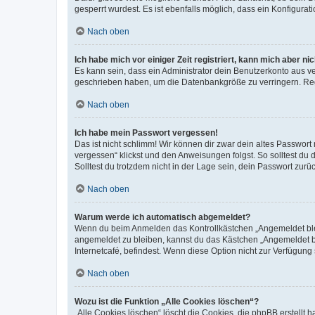
gesperrt wurdest. Es ist ebenfalls möglich, dass ein Konfigurat
Nach oben
Ich habe mich vor einiger Zeit registriert, kann mich aber n
Es kann sein, dass ein Administrator dein Benutzerkonto aus v
geschrieben haben, um die Datenbankgröße zu verringern. Regis
Nach oben
Ich habe mein Passwort vergessen!
Das ist nicht schlimm! Wir können dir zwar dein altes Passwort
vergessen“ klickst und den Anweisungen folgst. So solltest du
Solltest du trotzdem nicht in der Lage sein, dein Passwort zur
Nach oben
Warum werde ich automatisch abgemeldet?
Wenn du beim Anmelden das Kontrollkästchen „Angemeldet bleib
angemeldet zu bleiben, kannst du das Kästchen „Angemeldet b
Internetcafé, befindest. Wenn diese Option nicht zur Verfügung
Nach oben
Wozu ist die Funktion „Alle Cookies löschen“?
„Alle Cookies löschen“ löscht die Cookies, die phpBB erstellt