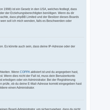
n 1998) ist ein Gesetz in den USA, welches festlegt, dass
der der Erziehungsberechtigten benötigen. Wenn du dir
te beachte, dass phpBB Limited und der Besitzer dieses Boards
An wen soll ich mich wenden, falls es Beschwerden oder
en. Es könnte auch sein, dass deine IP-Adresse oder der
ichkeiten. Wenn
COPPA
aktiviert ist und du angegeben hast,
st. Wenn dies nicht der Fall ist, muss dein Benutzerkonto
t erledigen oder ein Administrator. Bei der Registrierung
ten prüfe, ob du deine E-Mail-Adresse korrekt eingegeben hast
tiere einen Administrator.
n einen Board-Administrator, um sicherzugehen, dass du nicht