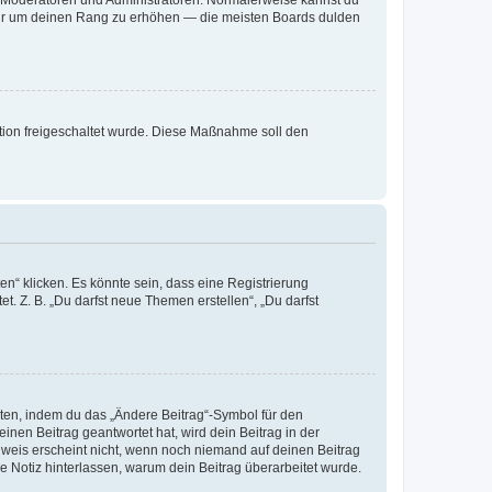
ie Moderatoren und Administratoren. Normalerweise kannst du
, nur um deinen Rang zu erhöhen — die meisten Boards dulden
ration freigeschaltet wurde. Diese Maßnahme soll den
n“ klicken. Es könnte sein, dass eine Registrierung
t. Z. B. „Du darfst neue Themen erstellen“, „Du darfst
iten, indem du das „Ändere Beitrag“-Symbol für den
inen Beitrag geantwortet hat, wird dein Beitrag in der
nweis erscheint nicht, wenn noch niemand auf deinen Beitrag
ne Notiz hinterlassen, warum dein Beitrag überarbeitet wurde.