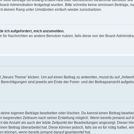
viele Beiträge du bislang erstellt hast oder identifizieren bestimmte Benutzer w
 Board-Administration festgelegt wurden. Bitte schreibe keine sinnlosen Beiträge
wird deinen Rang unter Umständen einfach wieder zurücksetzen.
rde ich aufgefordert, mich anzumelden.
ion für Nachrichten an andere Benutzer nutzen, falls diese von der Board-Administ
„Neues Thema“ klicken. Um auf einen Beitrag zu antworten, musst du auf „Antworte
e Berechtigungen sind jeweils am Ende der Foren- und der Beitragsansicht aufgeliste
r deine eigenen Beiträge bearbeiten oder löschen. Du kannst einen Beitrag bearbe
inen begrenzten Zeitraum nach seiner Erstellung möglich. Wenn bereits jemand auf de
 die Anzahl als auch der letzte Zeitpunkt der Bearbeitungen angezeigt. Dieser Hi
en Beitrag überarbeitet hat. Diese können jedoch, falls sie es für nötig halten, ei
hen können, wenn bereits jemand darauf geantwortet hat.