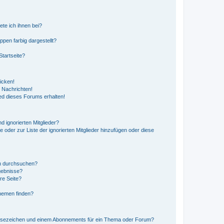
ete ich ihnen bei?
en farbig dargestellt?
tartseite?
icken!
 Nachrichten!
ed dieses Forums erhalten!
d ignorierten Mitglieder?
e oder zur Liste der ignorierten Mitglieder hinzufügen oder diese
en durchsuchen?
gebnisse?
re Seite?
hemen finden?
esezeichen und einem Abonnements für ein Thema oder Forum?