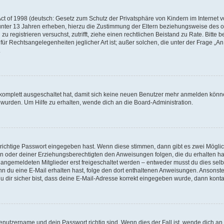
t of 1998 (deutsch: Gesetz zum Schutz der Privatsphäre von Kindern im Internet vo
unter 13 Jahren erheben, hierzu die Zustimmung der Eltern beziehungsweise des o
h zu registrieren versuchst, zutrifft, ziehe einen rechtlichen Beistand zu Rate. Bit
für Rechtsangelegenheiten jeglicher Art ist; außer solchen, die unter der Frage „
.
g komplett ausgeschaltet hat, damit sich keine neuen Benutzer mehr anmelden könn
 wurden. Um Hilfe zu erhalten, wende dich an die Board-Administration.
 richtige Passwort eingegeben hast. Wenn diese stimmen, dann gibt es zwei Mögl
tern oder deiner Erziehungsberechtigten den Anweisungen folgen, die du erhalten ha
u angemeldeten Mitglieder erst freigeschaltet werden – entweder musst du dies selbs
. Wenn du eine E-Mail erhalten hast, folge den dort enthaltenen Anweisungen. Ansons
 dir sicher bist, dass deine E-Mail-Adresse korrekt eingegeben wurde, dann kontak
Benutzername und dein Passwort richtig sind. Wenn dies der Fall ist, wende dich a