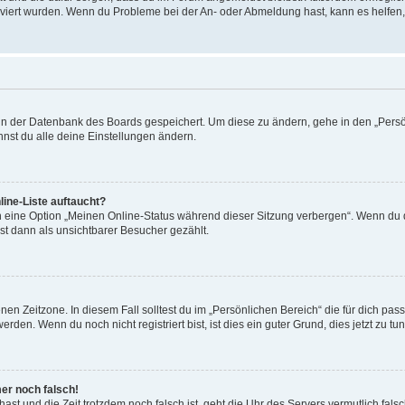
tiviert wurden. Wenn du Probleme bei der An- oder Abmeldung hast, kann es helfen
n in der Datenbank des Boards gespeichert. Um diese zu ändern, gehe in den „Persö
nst du alle deine Einstellungen ändern.
ine-Liste auftaucht?
n eine Option „Meinen Online-Status während dieser Sitzung verbergen“. Wenn du d
st dann als unsichtbarer Besucher gezählt.
en Zeitzone. In diesem Fall solltest du im „Persönlichen Bereich“ die für dich passe
den. Wenn du noch nicht registriert bist, ist dies ein guter Grund, dies jetzt zu tun
mer noch falsch!
t hast und die Zeit trotzdem noch falsch ist, geht die Uhr des Servers vermutlich fal