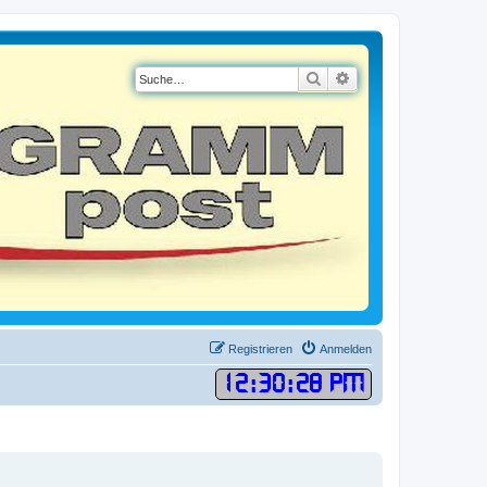
Suche
Erweiterte Suche
Registrieren
Anmelden
12
:
30
:
29 PM