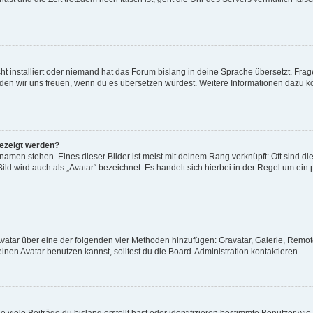
t installiert oder niemand hat das Forum bislang in deine Sprache übersetzt. Frag
, würden wir uns freuen, wenn du es übersetzen würdest. Weitere Informationen dazu
gezeigt werden?
amen stehen. Eines dieser Bilder ist meist mit deinem Rang verknüpft: Oft sind di
ld wird auch als „Avatar“ bezeichnet. Es handelt sich hierbei in der Regel um ein
 Avatar über eine der folgenden vier Methoden hinzufügen: Gravatar, Galerie, Rem
en Avatar benutzen kannst, solltest du die Board-Administration kontaktieren.