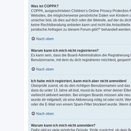
Was ist COPPA?
COPPA, ausgeschrieben Children’s Online Privacy Protection Ac
Websites, die möglicherweise persönliche Daten von Kindern 
unsicher bist, ob dies auf dich oder die Website, auf der du dic
keine Rechtsberatung anbieten kann und nicht die Anlaufstelle 
juristische Anfragen zu diesem Forum gibt?“ behandelt werden
Nach oben
Warum kann ich mich nicht registrieren?
Es kann sein, dass die Board-Administration die Registrierun
Benutzername, mit dem du dich registrieren möchtest, gesperrt
Nach oben
Ich habe mich registriert, kann mich aber nicht anmelden!
Überprüfe zuerst, ob du den richtigen Benutzernamen und das
dass du unter 13 Jahre alt bist, musst du bzw. einer deiner El
vielleicht aktiviert werden. Bei einigen Boards müssen alle ne
wurde dir mitgeteilt, ob eine Aktivierung nötig ist oder nicht
oder die E-Mail von einem Spam-Filter blockiert wurde. Wenn du
Nach oben
Warum kann ich mich nicht anmelden?
Dafür gibt es viele mögliche Gründe. Prüfe zunächst, ob dein 