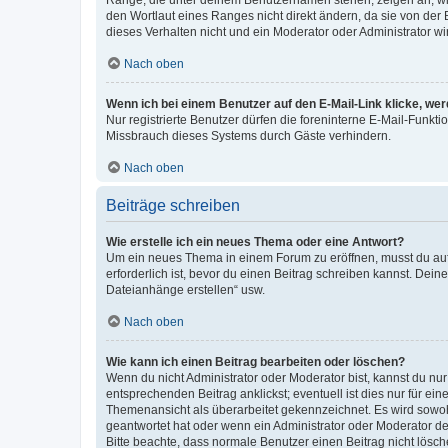
Ränge, die unter deinem Benutzernamen stehen, zeigen an, wie 
den Wortlaut eines Ranges nicht direkt ändern, da sie von der
dieses Verhalten nicht und ein Moderator oder Administrator 
Nach oben
Wenn ich bei einem Benutzer auf den E-Mail-Link klicke, we
Nur registrierte Benutzer dürfen die foreninterne E-Mail-Funkt
Missbrauch dieses Systems durch Gäste verhindern.
Nach oben
Beiträge schreiben
Wie erstelle ich ein neues Thema oder eine Antwort?
Um ein neues Thema in einem Forum zu eröffnen, musst du auf 
erforderlich ist, bevor du einen Beitrag schreiben kannst. Dein
Dateianhänge erstellen“ usw.
Nach oben
Wie kann ich einen Beitrag bearbeiten oder löschen?
Wenn du nicht Administrator oder Moderator bist, kannst du nu
entsprechenden Beitrag anklickst; eventuell ist dies nur für e
Themenansicht als überarbeitet gekennzeichnet. Es wird sowohl
geantwortet hat oder wenn ein Administrator oder Moderator dein
Bitte beachte, dass normale Benutzer einen Beitrag nicht lösc