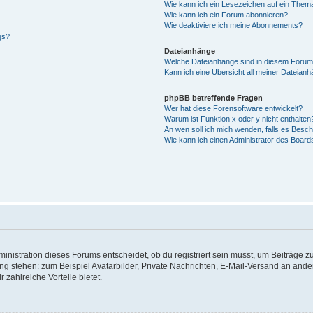
Wie kann ich ein Lesezeichen auf ein Them
Wie kann ich ein Forum abonnieren?
Wie deaktiviere ich meine Abonnements?
gs?
Dateianhänge
Welche Dateianhänge sind in diesem Forum
Kann ich eine Übersicht all meiner Dateian
phpBB betreffende Fragen
Wer hat diese Forensoftware entwickelt?
Warum ist Funktion x oder y nicht enthalten
An wen soll ich mich wenden, falls es Besc
Wie kann ich einen Administrator des Board
istration dieses Forums entscheidet, ob du registriert sein musst, um Beiträge zu s
ung stehen: zum Beispiel Avatarbilder, Private Nachrichten, E-Mail-Versand an ander
 zahlreiche Vorteile bietet.