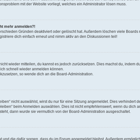
ionsproblem mit der Website vorliegt, welches ein Administrator lösen muss.
icht mehr anmelden?!
erschieden Gründen deaktiviert oder gelöscht hat. Außerdem löschen viele Boards r
triere dich einfach erneut und nimm aktiv an den Diskussionen teil!
 nicht wieder mitteilen, du kannst es jedoch zurücksetzen. Dies machst du, indem 
 dich schnell wieder anmelden können.
ückzusetzen, so wende dich an die Board-Administration.
en“ nicht auswählst, wirst du nur für eine Sitzung angemeldet. Dies verhindert 
leiben“ beim Anmelden auswählen. Dies ist nicht empfehlenswert, wenn du dich an
 steht, dann wurde sie vermutlich von der Board-Administration ausgeschaltet.
 hat und die dafür sorgen, dass du im Forum angemeldet bleibst. Außerdem ermögli