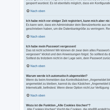
gesperrt wurdest. Es ist ebenfalls möglich, dass ein Konfigurat
Nach oben
Ich habe mich vor einiger Zeit registriert, kann mich aber n
Es kann sein, dass ein Administrator dein Benutzerkonto aus v
geschrieben haben, um die Datenbankgröße zu verringern. Regis
Nach oben
Ich habe mein Passwort vergessen!
Das ist nicht schlimm! Wir können dir zwar dein altes Passwort
vergessen“ klickst und den Anweisungen folgst. So solltest du
Solltest du trotzdem nicht in der Lage sein, dein Passwort zur
Nach oben
Warum werde ich automatisch abgemeldet?
Wenn du beim Anmelden das Kontrollkästchen „Angemeldet bleib
angemeldet zu bleiben, kannst du das Kästchen „Angemeldet b
Internetcafé, befindest. Wenn diese Option nicht zur Verfügung
Nach oben
Wozu ist die Funktion „Alle Cookies löschen“?
„Alle Cookies löschen“ löscht die Cookies, die phpBB erstellt