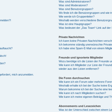
Was sind Administratoren?
Was sind Moderatoren?
Was sind Benutzergruppen?
Wo finde ich die Benutzergruppen und wie tr
Wie werde ich Gruppenleiter?
anmelden?!
Weshalb werden verschiedene Benutzergrupp
Was ist eine Hauptgruppe?
Was bedeutet der „Das Team“-Link auf der S
Private Nachrichten
Ich kann keine Privaten Nachrichten versch
Ich bekomme ständig unerwünschte Private
auftaucht?
Ich habe eine Spam-E-Mail von einem Mitgli
alsch!
Freunde und ignorierte Mitglieder
Wozu benötige ich die Listen der Freunde un
rden?
Wie kann ich Mitglieder zur Liste der Freund
wieder aus den Listen entfernen?
fgefordert, mich anzumelden.
Die Foren durchsuchen
Wie kann ich ein Forum oder mehrere For
Weshalb erhalte ich bei der Suche keine Er
Warum bekomme ich bei der Suche eine lee
Wie kann ich nach Mitgliedern suchen?
Wie kann ich meine eigenen Beiträge und T
Abonnements und Lesezeichen
Was ist der Unterschied zwischen einem L