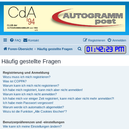
FAQ
Kontakt
Registrieren
Anmelden
01
:
42
:
24 PM
S
Foren-Übersicht
Häufig gestellte Fragen
u
Häufig gestellte Fragen
c
h
Registrierung und Anmeldung
e
Wozu muss ich mich registrieren?
Was ist COPPA?
Warum kann ich mich nicht registrieren?
Ich habe mich registriert, kann mich aber nicht anmelden!
Warum kann ich mich nicht anmelden?
Ich habe mich vor einiger Zeit registriert, kann mich aber nicht mehr anmelden?!
Ich habe mein Passwort vergessen!
Warum werde ich automatisch abgemeldet?
Wozu ist die Funktion „Alle Cookies löschen“?
Benutzerpräferenzen und -einstellungen
Wie kann ich meine Einstellungen ändern?