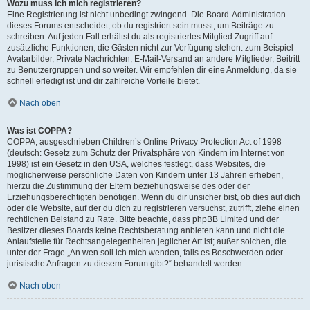
Wozu muss ich mich registrieren?
Eine Registrierung ist nicht unbedingt zwingend. Die Board-Administration
dieses Forums entscheidet, ob du registriert sein musst, um Beiträge zu
schreiben. Auf jeden Fall erhältst du als registriertes Mitglied Zugriff auf
zusätzliche Funktionen, die Gästen nicht zur Verfügung stehen: zum Beispiel
Avatarbilder, Private Nachrichten, E-Mail-Versand an andere Mitglieder, Beitritt
zu Benutzergruppen und so weiter. Wir empfehlen dir eine Anmeldung, da sie
schnell erledigt ist und dir zahlreiche Vorteile bietet.
Nach oben
Was ist COPPA?
COPPA, ausgeschrieben Children’s Online Privacy Protection Act of 1998
(deutsch: Gesetz zum Schutz der Privatsphäre von Kindern im Internet von
1998) ist ein Gesetz in den USA, welches festlegt, dass Websites, die
möglicherweise persönliche Daten von Kindern unter 13 Jahren erheben,
hierzu die Zustimmung der Eltern beziehungsweise des oder der
Erziehungsberechtigten benötigen. Wenn du dir unsicher bist, ob dies auf dich
oder die Website, auf der du dich zu registrieren versuchst, zutrifft, ziehe einen
rechtlichen Beistand zu Rate. Bitte beachte, dass phpBB Limited und der
Besitzer dieses Boards keine Rechtsberatung anbieten kann und nicht die
Anlaufstelle für Rechtsangelegenheiten jeglicher Art ist; außer solchen, die
unter der Frage „An wen soll ich mich wenden, falls es Beschwerden oder
juristische Anfragen zu diesem Forum gibt?“ behandelt werden.
Nach oben