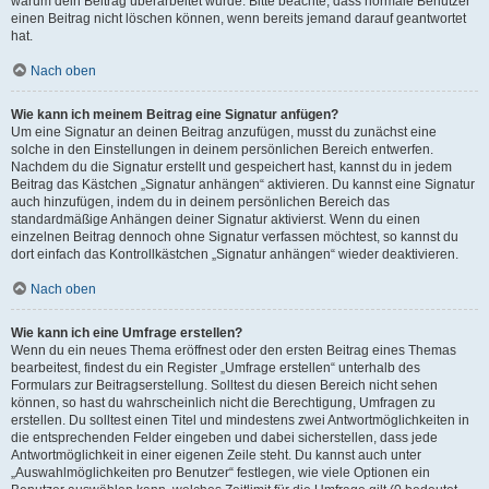
warum dein Beitrag überarbeitet wurde. Bitte beachte, dass normale Benutzer
einen Beitrag nicht löschen können, wenn bereits jemand darauf geantwortet
hat.
Nach oben
Wie kann ich meinem Beitrag eine Signatur anfügen?
Um eine Signatur an deinen Beitrag anzufügen, musst du zunächst eine
solche in den Einstellungen in deinem persönlichen Bereich entwerfen.
Nachdem du die Signatur erstellt und gespeichert hast, kannst du in jedem
Beitrag das Kästchen „Signatur anhängen“ aktivieren. Du kannst eine Signatur
auch hinzufügen, indem du in deinem persönlichen Bereich das
standardmäßige Anhängen deiner Signatur aktivierst. Wenn du einen
einzelnen Beitrag dennoch ohne Signatur verfassen möchtest, so kannst du
dort einfach das Kontrollkästchen „Signatur anhängen“ wieder deaktivieren.
Nach oben
Wie kann ich eine Umfrage erstellen?
Wenn du ein neues Thema eröffnest oder den ersten Beitrag eines Themas
bearbeitest, findest du ein Register „Umfrage erstellen“ unterhalb des
Formulars zur Beitragserstellung. Solltest du diesen Bereich nicht sehen
können, so hast du wahrscheinlich nicht die Berechtigung, Umfragen zu
erstellen. Du solltest einen Titel und mindestens zwei Antwortmöglichkeiten in
die entsprechenden Felder eingeben und dabei sicherstellen, dass jede
Antwortmöglichkeit in einer eigenen Zeile steht. Du kannst auch unter
„Auswahlmöglichkeiten pro Benutzer“ festlegen, wie viele Optionen ein