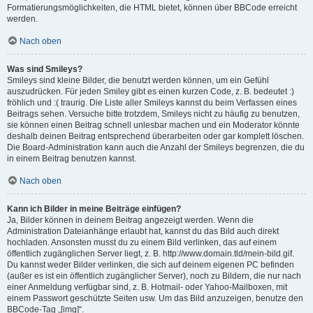
Formatierungsmöglichkeiten, die HTML bietet, können über BBCode erreicht
werden.
Nach oben
Was sind Smileys?
Smileys sind kleine Bilder, die benutzt werden können, um ein Gefühl
auszudrücken. Für jeden Smiley gibt es einen kurzen Code, z. B. bedeutet :)
fröhlich und :( traurig. Die Liste aller Smileys kannst du beim Verfassen eines
Beitrags sehen. Versuche bitte trotzdem, Smileys nicht zu häufig zu benutzen,
sie können einen Beitrag schnell unlesbar machen und ein Moderator könnte
deshalb deinen Beitrag entsprechend überarbeiten oder gar komplett löschen.
Die Board-Administration kann auch die Anzahl der Smileys begrenzen, die du
in einem Beitrag benutzen kannst.
Nach oben
Kann ich Bilder in meine Beiträge einfügen?
Ja, Bilder können in deinem Beitrag angezeigt werden. Wenn die
Administration Dateianhänge erlaubt hat, kannst du das Bild auch direkt
hochladen. Ansonsten musst du zu einem Bild verlinken, das auf einem
öffentlich zugänglichen Server liegt, z. B. http://www.domain.tld/mein-bild.gif.
Du kannst weder Bilder verlinken, die sich auf deinem eigenen PC befinden
(außer es ist ein öffentlich zugänglicher Server), noch zu Bildern, die nur nach
einer Anmeldung verfügbar sind, z. B. Hotmail- oder Yahoo-Mailboxen, mit
einem Passwort geschützte Seiten usw. Um das Bild anzuzeigen, benutze den
BBCode-Tag „[img]“.