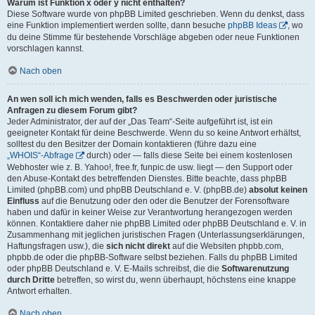
Warum ist Funktion x oder y nicht enthalten?
Diese Software wurde von phpBB Limited geschrieben. Wenn du denkst, dass
eine Funktion implementiert werden sollte, dann besuche
phpBB Ideas
, wo
du deine Stimme für bestehende Vorschläge abgeben oder neue Funktionen
vorschlagen kannst.
Nach oben
An wen soll ich mich wenden, falls es Beschwerden oder juristische
Anfragen zu diesem Forum gibt?
Jeder Administrator, der auf der „Das Team“-Seite aufgeführt ist, ist ein
geeigneter Kontakt für deine Beschwerde. Wenn du so keine Antwort erhältst,
solltest du den Besitzer der Domain kontaktieren (führe dazu eine
„WHOIS“-Abfrage
durch) oder — falls diese Seite bei einem kostenlosen
Webhoster wie z. B. Yahoo!, free.fr, funpic.de usw. liegt — den Support oder
den Abuse-Kontakt des betreffenden Dienstes. Bitte beachte, dass phpBB
Limited (phpBB.com) und phpBB Deutschland e. V. (phpBB.de)
absolut keinen
Einfluss
auf die Benutzung oder den oder die Benutzer der Forensoftware
haben und dafür in keiner Weise zur Verantwortung herangezogen werden
können. Kontaktiere daher nie phpBB Limited oder phpBB Deutschland e. V. in
Zusammenhang mit jeglichen juristischen Fragen (Unterlassungserklärungen,
Haftungsfragen usw.), die
sich nicht direkt
auf die Websiten phpbb.com,
phpbb.de oder die phpBB-Software selbst beziehen. Falls du phpBB Limited
oder phpBB Deutschland e. V. E-Mails schreibst, die die
Softwarenutzung
durch Dritte
betreffen, so wirst du, wenn überhaupt, höchstens eine knappe
Antwort erhalten.
Nach oben