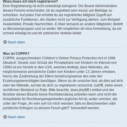
Wozu muss ich mich registrieren?
Eine Registrierung ist nicht unbedingt zwingend. Die Board-Administration
dieses Forums entscheidet, ob du registriert sein musst, um Beiträge zu
schreiben. Auf jeden Fall erhältst du als registriertes Mitglied Zugriff auf
zusätzliche Funktionen, die Gästen nicht zur Verfügung stehen: zum Beispiel
Avatarbilder, Private Nachrichten, E-Mail-Versand an andere Mitglieder, Beitritt
zu Benutzergruppen und so weiter. Wir empfehlen dir eine Anmeldung, da sie
schnell erledigt ist und dir zahlreiche Vorteile bietet.
Nach oben
Was ist COPPA?
COPPA, ausgeschrieben Children’s Online Privacy Protection Act of 1998
(deutsch: Gesetz zum Schutz der Privatsphäre von Kindern im Internet von
1998) ist ein Gesetz in den USA, welches festlegt, dass Websites, die
möglicherweise persönliche Daten von Kindern unter 13 Jahren erheben,
hierzu die Zustimmung der Eltern beziehungsweise des oder der
Erziehungsberechtigten benötigen. Wenn du dir unsicher bist, ob dies auf dich
oder die Website, auf der du dich zu registrieren versuchst, zutrifft, ziehe einen
rechtlichen Beistand zu Rate. Bitte beachte, dass phpBB Limited und der
Besitzer dieses Boards keine Rechtsberatung anbieten kann und nicht die
Anlaufstelle für Rechtsangelegenheiten jeglicher Art ist; außer solchen, die
unter der Frage „An wen soll ich mich wenden, falls es Beschwerden oder
juristische Anfragen zu diesem Forum gibt?“ behandelt werden.
Nach oben