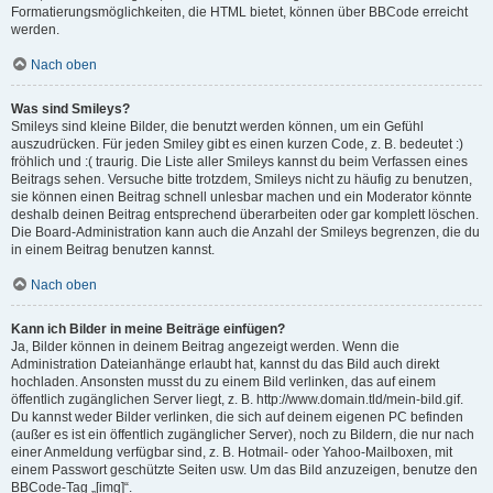
Formatierungsmöglichkeiten, die HTML bietet, können über BBCode erreicht
werden.
Nach oben
Was sind Smileys?
Smileys sind kleine Bilder, die benutzt werden können, um ein Gefühl
auszudrücken. Für jeden Smiley gibt es einen kurzen Code, z. B. bedeutet :)
fröhlich und :( traurig. Die Liste aller Smileys kannst du beim Verfassen eines
Beitrags sehen. Versuche bitte trotzdem, Smileys nicht zu häufig zu benutzen,
sie können einen Beitrag schnell unlesbar machen und ein Moderator könnte
deshalb deinen Beitrag entsprechend überarbeiten oder gar komplett löschen.
Die Board-Administration kann auch die Anzahl der Smileys begrenzen, die du
in einem Beitrag benutzen kannst.
Nach oben
Kann ich Bilder in meine Beiträge einfügen?
Ja, Bilder können in deinem Beitrag angezeigt werden. Wenn die
Administration Dateianhänge erlaubt hat, kannst du das Bild auch direkt
hochladen. Ansonsten musst du zu einem Bild verlinken, das auf einem
öffentlich zugänglichen Server liegt, z. B. http://www.domain.tld/mein-bild.gif.
Du kannst weder Bilder verlinken, die sich auf deinem eigenen PC befinden
(außer es ist ein öffentlich zugänglicher Server), noch zu Bildern, die nur nach
einer Anmeldung verfügbar sind, z. B. Hotmail- oder Yahoo-Mailboxen, mit
einem Passwort geschützte Seiten usw. Um das Bild anzuzeigen, benutze den
BBCode-Tag „[img]“.