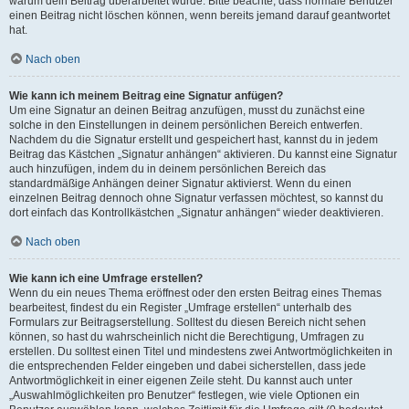
warum dein Beitrag überarbeitet wurde. Bitte beachte, dass normale Benutzer
einen Beitrag nicht löschen können, wenn bereits jemand darauf geantwortet
hat.
Nach oben
Wie kann ich meinem Beitrag eine Signatur anfügen?
Um eine Signatur an deinen Beitrag anzufügen, musst du zunächst eine
solche in den Einstellungen in deinem persönlichen Bereich entwerfen.
Nachdem du die Signatur erstellt und gespeichert hast, kannst du in jedem
Beitrag das Kästchen „Signatur anhängen“ aktivieren. Du kannst eine Signatur
auch hinzufügen, indem du in deinem persönlichen Bereich das
standardmäßige Anhängen deiner Signatur aktivierst. Wenn du einen
einzelnen Beitrag dennoch ohne Signatur verfassen möchtest, so kannst du
dort einfach das Kontrollkästchen „Signatur anhängen“ wieder deaktivieren.
Nach oben
Wie kann ich eine Umfrage erstellen?
Wenn du ein neues Thema eröffnest oder den ersten Beitrag eines Themas
bearbeitest, findest du ein Register „Umfrage erstellen“ unterhalb des
Formulars zur Beitragserstellung. Solltest du diesen Bereich nicht sehen
können, so hast du wahrscheinlich nicht die Berechtigung, Umfragen zu
erstellen. Du solltest einen Titel und mindestens zwei Antwortmöglichkeiten in
die entsprechenden Felder eingeben und dabei sicherstellen, dass jede
Antwortmöglichkeit in einer eigenen Zeile steht. Du kannst auch unter
„Auswahlmöglichkeiten pro Benutzer“ festlegen, wie viele Optionen ein