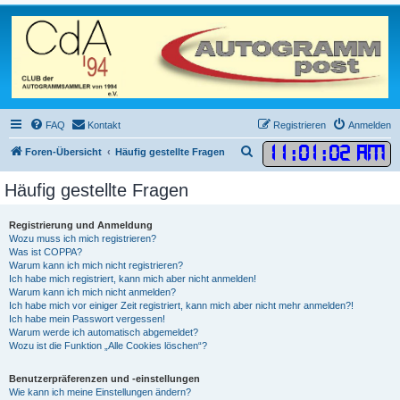
FAQ
Kontakt
Registrieren
Anmelden
11
:
01
:
03 AM
S
Foren-Übersicht
Häufig gestellte Fragen
u
Häufig gestellte Fragen
c
h
Registrierung und Anmeldung
e
Wozu muss ich mich registrieren?
Was ist COPPA?
Warum kann ich mich nicht registrieren?
Ich habe mich registriert, kann mich aber nicht anmelden!
Warum kann ich mich nicht anmelden?
Ich habe mich vor einiger Zeit registriert, kann mich aber nicht mehr anmelden?!
Ich habe mein Passwort vergessen!
Warum werde ich automatisch abgemeldet?
Wozu ist die Funktion „Alle Cookies löschen“?
Benutzerpräferenzen und -einstellungen
Wie kann ich meine Einstellungen ändern?