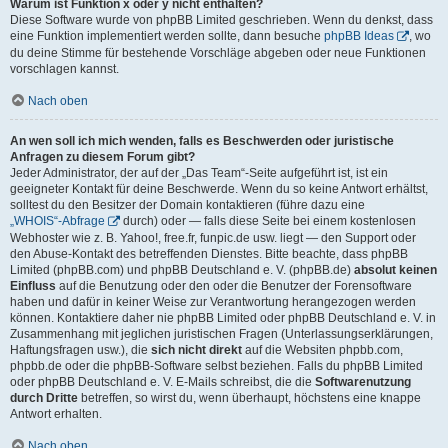
Warum ist Funktion x oder y nicht enthalten?
Diese Software wurde von phpBB Limited geschrieben. Wenn du denkst, dass
eine Funktion implementiert werden sollte, dann besuche
phpBB Ideas
, wo
du deine Stimme für bestehende Vorschläge abgeben oder neue Funktionen
vorschlagen kannst.
Nach oben
An wen soll ich mich wenden, falls es Beschwerden oder juristische
Anfragen zu diesem Forum gibt?
Jeder Administrator, der auf der „Das Team“-Seite aufgeführt ist, ist ein
geeigneter Kontakt für deine Beschwerde. Wenn du so keine Antwort erhältst,
solltest du den Besitzer der Domain kontaktieren (führe dazu eine
„WHOIS“-Abfrage
durch) oder — falls diese Seite bei einem kostenlosen
Webhoster wie z. B. Yahoo!, free.fr, funpic.de usw. liegt — den Support oder
den Abuse-Kontakt des betreffenden Dienstes. Bitte beachte, dass phpBB
Limited (phpBB.com) und phpBB Deutschland e. V. (phpBB.de)
absolut keinen
Einfluss
auf die Benutzung oder den oder die Benutzer der Forensoftware
haben und dafür in keiner Weise zur Verantwortung herangezogen werden
können. Kontaktiere daher nie phpBB Limited oder phpBB Deutschland e. V. in
Zusammenhang mit jeglichen juristischen Fragen (Unterlassungserklärungen,
Haftungsfragen usw.), die
sich nicht direkt
auf die Websiten phpbb.com,
phpbb.de oder die phpBB-Software selbst beziehen. Falls du phpBB Limited
oder phpBB Deutschland e. V. E-Mails schreibst, die die
Softwarenutzung
durch Dritte
betreffen, so wirst du, wenn überhaupt, höchstens eine knappe
Antwort erhalten.
Nach oben