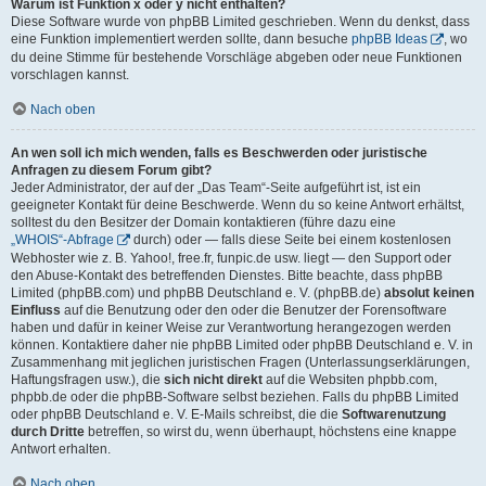
Warum ist Funktion x oder y nicht enthalten?
Diese Software wurde von phpBB Limited geschrieben. Wenn du denkst, dass
eine Funktion implementiert werden sollte, dann besuche
phpBB Ideas
, wo
du deine Stimme für bestehende Vorschläge abgeben oder neue Funktionen
vorschlagen kannst.
Nach oben
An wen soll ich mich wenden, falls es Beschwerden oder juristische
Anfragen zu diesem Forum gibt?
Jeder Administrator, der auf der „Das Team“-Seite aufgeführt ist, ist ein
geeigneter Kontakt für deine Beschwerde. Wenn du so keine Antwort erhältst,
solltest du den Besitzer der Domain kontaktieren (führe dazu eine
„WHOIS“-Abfrage
durch) oder — falls diese Seite bei einem kostenlosen
Webhoster wie z. B. Yahoo!, free.fr, funpic.de usw. liegt — den Support oder
den Abuse-Kontakt des betreffenden Dienstes. Bitte beachte, dass phpBB
Limited (phpBB.com) und phpBB Deutschland e. V. (phpBB.de)
absolut keinen
Einfluss
auf die Benutzung oder den oder die Benutzer der Forensoftware
haben und dafür in keiner Weise zur Verantwortung herangezogen werden
können. Kontaktiere daher nie phpBB Limited oder phpBB Deutschland e. V. in
Zusammenhang mit jeglichen juristischen Fragen (Unterlassungserklärungen,
Haftungsfragen usw.), die
sich nicht direkt
auf die Websiten phpbb.com,
phpbb.de oder die phpBB-Software selbst beziehen. Falls du phpBB Limited
oder phpBB Deutschland e. V. E-Mails schreibst, die die
Softwarenutzung
durch Dritte
betreffen, so wirst du, wenn überhaupt, höchstens eine knappe
Antwort erhalten.
Nach oben