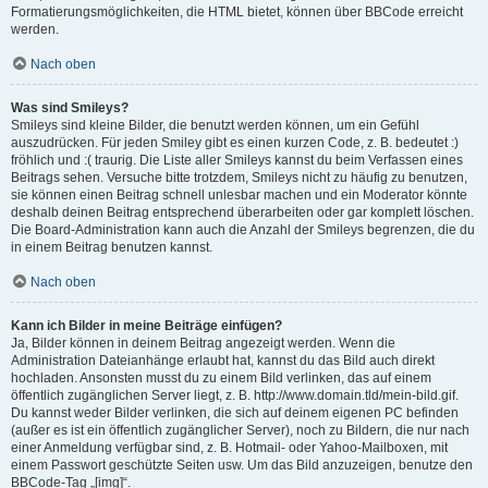
Formatierungsmöglichkeiten, die HTML bietet, können über BBCode erreicht
werden.
Nach oben
Was sind Smileys?
Smileys sind kleine Bilder, die benutzt werden können, um ein Gefühl
auszudrücken. Für jeden Smiley gibt es einen kurzen Code, z. B. bedeutet :)
fröhlich und :( traurig. Die Liste aller Smileys kannst du beim Verfassen eines
Beitrags sehen. Versuche bitte trotzdem, Smileys nicht zu häufig zu benutzen,
sie können einen Beitrag schnell unlesbar machen und ein Moderator könnte
deshalb deinen Beitrag entsprechend überarbeiten oder gar komplett löschen.
Die Board-Administration kann auch die Anzahl der Smileys begrenzen, die du
in einem Beitrag benutzen kannst.
Nach oben
Kann ich Bilder in meine Beiträge einfügen?
Ja, Bilder können in deinem Beitrag angezeigt werden. Wenn die
Administration Dateianhänge erlaubt hat, kannst du das Bild auch direkt
hochladen. Ansonsten musst du zu einem Bild verlinken, das auf einem
öffentlich zugänglichen Server liegt, z. B. http://www.domain.tld/mein-bild.gif.
Du kannst weder Bilder verlinken, die sich auf deinem eigenen PC befinden
(außer es ist ein öffentlich zugänglicher Server), noch zu Bildern, die nur nach
einer Anmeldung verfügbar sind, z. B. Hotmail- oder Yahoo-Mailboxen, mit
einem Passwort geschützte Seiten usw. Um das Bild anzuzeigen, benutze den
BBCode-Tag „[img]“.