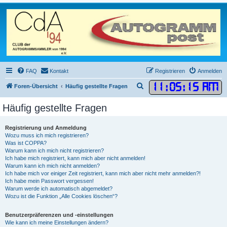
FAQ
Kontakt
Registrieren
Anmelden
11
:
05
:
16 AM
S
Foren-Übersicht
Häufig gestellte Fragen
u
Häufig gestellte Fragen
c
h
Registrierung und Anmeldung
e
Wozu muss ich mich registrieren?
Was ist COPPA?
Warum kann ich mich nicht registrieren?
Ich habe mich registriert, kann mich aber nicht anmelden!
Warum kann ich mich nicht anmelden?
Ich habe mich vor einiger Zeit registriert, kann mich aber nicht mehr anmelden?!
Ich habe mein Passwort vergessen!
Warum werde ich automatisch abgemeldet?
Wozu ist die Funktion „Alle Cookies löschen“?
Benutzerpräferenzen und -einstellungen
Wie kann ich meine Einstellungen ändern?