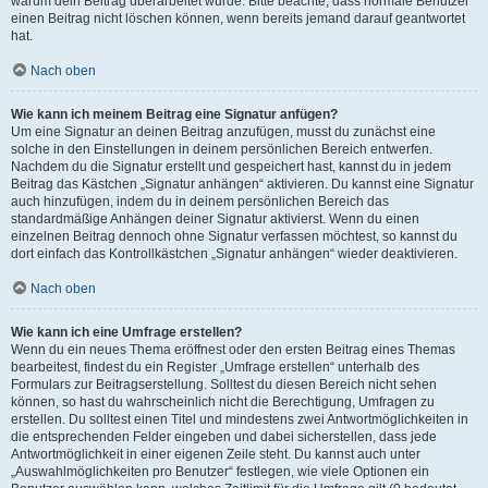
warum dein Beitrag überarbeitet wurde. Bitte beachte, dass normale Benutzer
einen Beitrag nicht löschen können, wenn bereits jemand darauf geantwortet
hat.
Nach oben
Wie kann ich meinem Beitrag eine Signatur anfügen?
Um eine Signatur an deinen Beitrag anzufügen, musst du zunächst eine
solche in den Einstellungen in deinem persönlichen Bereich entwerfen.
Nachdem du die Signatur erstellt und gespeichert hast, kannst du in jedem
Beitrag das Kästchen „Signatur anhängen“ aktivieren. Du kannst eine Signatur
auch hinzufügen, indem du in deinem persönlichen Bereich das
standardmäßige Anhängen deiner Signatur aktivierst. Wenn du einen
einzelnen Beitrag dennoch ohne Signatur verfassen möchtest, so kannst du
dort einfach das Kontrollkästchen „Signatur anhängen“ wieder deaktivieren.
Nach oben
Wie kann ich eine Umfrage erstellen?
Wenn du ein neues Thema eröffnest oder den ersten Beitrag eines Themas
bearbeitest, findest du ein Register „Umfrage erstellen“ unterhalb des
Formulars zur Beitragserstellung. Solltest du diesen Bereich nicht sehen
können, so hast du wahrscheinlich nicht die Berechtigung, Umfragen zu
erstellen. Du solltest einen Titel und mindestens zwei Antwortmöglichkeiten in
die entsprechenden Felder eingeben und dabei sicherstellen, dass jede
Antwortmöglichkeit in einer eigenen Zeile steht. Du kannst auch unter
„Auswahlmöglichkeiten pro Benutzer“ festlegen, wie viele Optionen ein