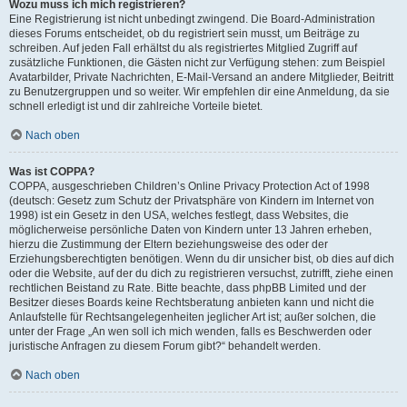
Wozu muss ich mich registrieren?
Eine Registrierung ist nicht unbedingt zwingend. Die Board-Administration
dieses Forums entscheidet, ob du registriert sein musst, um Beiträge zu
schreiben. Auf jeden Fall erhältst du als registriertes Mitglied Zugriff auf
zusätzliche Funktionen, die Gästen nicht zur Verfügung stehen: zum Beispiel
Avatarbilder, Private Nachrichten, E-Mail-Versand an andere Mitglieder, Beitritt
zu Benutzergruppen und so weiter. Wir empfehlen dir eine Anmeldung, da sie
schnell erledigt ist und dir zahlreiche Vorteile bietet.
Nach oben
Was ist COPPA?
COPPA, ausgeschrieben Children’s Online Privacy Protection Act of 1998
(deutsch: Gesetz zum Schutz der Privatsphäre von Kindern im Internet von
1998) ist ein Gesetz in den USA, welches festlegt, dass Websites, die
möglicherweise persönliche Daten von Kindern unter 13 Jahren erheben,
hierzu die Zustimmung der Eltern beziehungsweise des oder der
Erziehungsberechtigten benötigen. Wenn du dir unsicher bist, ob dies auf dich
oder die Website, auf der du dich zu registrieren versuchst, zutrifft, ziehe einen
rechtlichen Beistand zu Rate. Bitte beachte, dass phpBB Limited und der
Besitzer dieses Boards keine Rechtsberatung anbieten kann und nicht die
Anlaufstelle für Rechtsangelegenheiten jeglicher Art ist; außer solchen, die
unter der Frage „An wen soll ich mich wenden, falls es Beschwerden oder
juristische Anfragen zu diesem Forum gibt?“ behandelt werden.
Nach oben