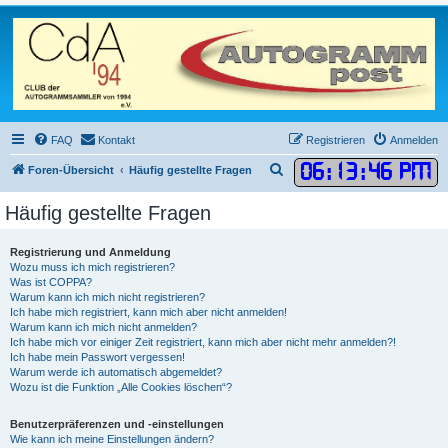
FAQ
Kontakt
Registrieren
Anmelden
06
:
13
:
47 PM
S
Foren-Übersicht
Häufig gestellte Fragen
u
Häufig gestellte Fragen
c
h
Registrierung und Anmeldung
e
Wozu muss ich mich registrieren?
Was ist COPPA?
Warum kann ich mich nicht registrieren?
Ich habe mich registriert, kann mich aber nicht anmelden!
Warum kann ich mich nicht anmelden?
Ich habe mich vor einiger Zeit registriert, kann mich aber nicht mehr anmelden?!
Ich habe mein Passwort vergessen!
Warum werde ich automatisch abgemeldet?
Wozu ist die Funktion „Alle Cookies löschen“?
Benutzerpräferenzen und -einstellungen
Wie kann ich meine Einstellungen ändern?