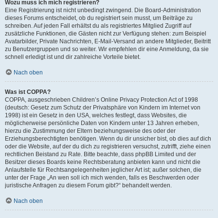
Wozu muss ich mich registrieren?
Eine Registrierung ist nicht unbedingt zwingend. Die Board-Administration
dieses Forums entscheidet, ob du registriert sein musst, um Beiträge zu
schreiben. Auf jeden Fall erhältst du als registriertes Mitglied Zugriff auf
zusätzliche Funktionen, die Gästen nicht zur Verfügung stehen: zum Beispiel
Avatarbilder, Private Nachrichten, E-Mail-Versand an andere Mitglieder, Beitritt
zu Benutzergruppen und so weiter. Wir empfehlen dir eine Anmeldung, da sie
schnell erledigt ist und dir zahlreiche Vorteile bietet.
Nach oben
Was ist COPPA?
COPPA, ausgeschrieben Children’s Online Privacy Protection Act of 1998
(deutsch: Gesetz zum Schutz der Privatsphäre von Kindern im Internet von
1998) ist ein Gesetz in den USA, welches festlegt, dass Websites, die
möglicherweise persönliche Daten von Kindern unter 13 Jahren erheben,
hierzu die Zustimmung der Eltern beziehungsweise des oder der
Erziehungsberechtigten benötigen. Wenn du dir unsicher bist, ob dies auf dich
oder die Website, auf der du dich zu registrieren versuchst, zutrifft, ziehe einen
rechtlichen Beistand zu Rate. Bitte beachte, dass phpBB Limited und der
Besitzer dieses Boards keine Rechtsberatung anbieten kann und nicht die
Anlaufstelle für Rechtsangelegenheiten jeglicher Art ist; außer solchen, die
unter der Frage „An wen soll ich mich wenden, falls es Beschwerden oder
juristische Anfragen zu diesem Forum gibt?“ behandelt werden.
Nach oben