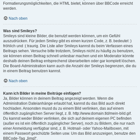
Formatierungsmöglichkeiten, die HTML bietet, können über BBCode erreicht
werden.
Nach oben
Was sind Smileys?
Smileys sind kleine Bilder, die benutzt werden können, um ein Gefühl
auszudrücken. Für jeden Smiley gibt es einen kurzen Code, z. B. bedeutet :)
fröhlich und :( traurig. Die Liste aller Smileys kannst du beim Verfassen eines
Beitrags sehen. Versuche bitte trotzdem, Smileys nicht zu häufig zu benutzen,
sie können einen Beitrag schnell unlesbar machen und ein Moderator könnte
deshalb deinen Beitrag entsprechend überarbeiten oder gar komplett löschen.
Die Board-Administration kann auch die Anzahl der Smileys begrenzen, die du
in einem Beitrag benutzen kannst.
Nach oben
Kann ich Bilder in meine Beiträge einfügen?
Ja, Bilder können in deinem Beitrag angezeigt werden. Wenn die
Administration Dateianhänge erlaubt hat, kannst du das Bild auch direkt
hochladen. Ansonsten musst du zu einem Bild verlinken, das auf einem
öffentlich zugänglichen Server liegt, z. B. http://www.domain.tld/mein-bild.gif.
Du kannst weder Bilder verlinken, die sich auf deinem eigenen PC befinden
(außer es ist ein öffentlich zugänglicher Server), noch zu Bildern, die nur nach
einer Anmeldung verfügbar sind, z. B. Hotmail- oder Yahoo-Mailboxen, mit
einem Passwort geschützte Seiten usw. Um das Bild anzuzeigen, benutze den
BBCode-Tag „[img]“.