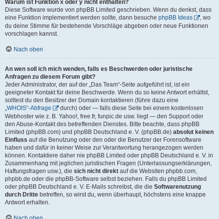
Warum ist Funktion x oder y nicht enthalten?
Diese Software wurde von phpBB Limited geschrieben. Wenn du denkst, dass
eine Funktion implementiert werden sollte, dann besuche
phpBB Ideas
, wo
du deine Stimme für bestehende Vorschläge abgeben oder neue Funktionen
vorschlagen kannst.
Nach oben
An wen soll ich mich wenden, falls es Beschwerden oder juristische
Anfragen zu diesem Forum gibt?
Jeder Administrator, der auf der „Das Team“-Seite aufgeführt ist, ist ein
geeigneter Kontakt für deine Beschwerde. Wenn du so keine Antwort erhältst,
solltest du den Besitzer der Domain kontaktieren (führe dazu eine
„WHOIS“-Abfrage
durch) oder — falls diese Seite bei einem kostenlosen
Webhoster wie z. B. Yahoo!, free.fr, funpic.de usw. liegt — den Support oder
den Abuse-Kontakt des betreffenden Dienstes. Bitte beachte, dass phpBB
Limited (phpBB.com) und phpBB Deutschland e. V. (phpBB.de)
absolut keinen
Einfluss
auf die Benutzung oder den oder die Benutzer der Forensoftware
haben und dafür in keiner Weise zur Verantwortung herangezogen werden
können. Kontaktiere daher nie phpBB Limited oder phpBB Deutschland e. V. in
Zusammenhang mit jeglichen juristischen Fragen (Unterlassungserklärungen,
Haftungsfragen usw.), die
sich nicht direkt
auf die Websiten phpbb.com,
phpbb.de oder die phpBB-Software selbst beziehen. Falls du phpBB Limited
oder phpBB Deutschland e. V. E-Mails schreibst, die die
Softwarenutzung
durch Dritte
betreffen, so wirst du, wenn überhaupt, höchstens eine knappe
Antwort erhalten.
Nach oben