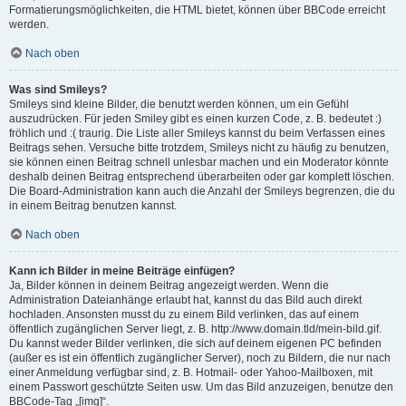
Formatierungsmöglichkeiten, die HTML bietet, können über BBCode erreicht
werden.
Nach oben
Was sind Smileys?
Smileys sind kleine Bilder, die benutzt werden können, um ein Gefühl
auszudrücken. Für jeden Smiley gibt es einen kurzen Code, z. B. bedeutet :)
fröhlich und :( traurig. Die Liste aller Smileys kannst du beim Verfassen eines
Beitrags sehen. Versuche bitte trotzdem, Smileys nicht zu häufig zu benutzen,
sie können einen Beitrag schnell unlesbar machen und ein Moderator könnte
deshalb deinen Beitrag entsprechend überarbeiten oder gar komplett löschen.
Die Board-Administration kann auch die Anzahl der Smileys begrenzen, die du
in einem Beitrag benutzen kannst.
Nach oben
Kann ich Bilder in meine Beiträge einfügen?
Ja, Bilder können in deinem Beitrag angezeigt werden. Wenn die
Administration Dateianhänge erlaubt hat, kannst du das Bild auch direkt
hochladen. Ansonsten musst du zu einem Bild verlinken, das auf einem
öffentlich zugänglichen Server liegt, z. B. http://www.domain.tld/mein-bild.gif.
Du kannst weder Bilder verlinken, die sich auf deinem eigenen PC befinden
(außer es ist ein öffentlich zugänglicher Server), noch zu Bildern, die nur nach
einer Anmeldung verfügbar sind, z. B. Hotmail- oder Yahoo-Mailboxen, mit
einem Passwort geschützte Seiten usw. Um das Bild anzuzeigen, benutze den
BBCode-Tag „[img]“.