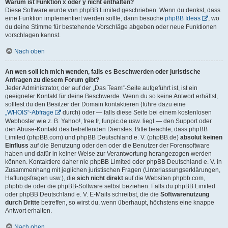
Warum ist Funktion x oder y nicht enthalten?
Diese Software wurde von phpBB Limited geschrieben. Wenn du denkst, dass
eine Funktion implementiert werden sollte, dann besuche
phpBB Ideas
, wo
du deine Stimme für bestehende Vorschläge abgeben oder neue Funktionen
vorschlagen kannst.
Nach oben
An wen soll ich mich wenden, falls es Beschwerden oder juristische
Anfragen zu diesem Forum gibt?
Jeder Administrator, der auf der „Das Team“-Seite aufgeführt ist, ist ein
geeigneter Kontakt für deine Beschwerde. Wenn du so keine Antwort erhältst,
solltest du den Besitzer der Domain kontaktieren (führe dazu eine
„WHOIS“-Abfrage
durch) oder — falls diese Seite bei einem kostenlosen
Webhoster wie z. B. Yahoo!, free.fr, funpic.de usw. liegt — den Support oder
den Abuse-Kontakt des betreffenden Dienstes. Bitte beachte, dass phpBB
Limited (phpBB.com) und phpBB Deutschland e. V. (phpBB.de)
absolut keinen
Einfluss
auf die Benutzung oder den oder die Benutzer der Forensoftware
haben und dafür in keiner Weise zur Verantwortung herangezogen werden
können. Kontaktiere daher nie phpBB Limited oder phpBB Deutschland e. V. in
Zusammenhang mit jeglichen juristischen Fragen (Unterlassungserklärungen,
Haftungsfragen usw.), die
sich nicht direkt
auf die Websiten phpbb.com,
phpbb.de oder die phpBB-Software selbst beziehen. Falls du phpBB Limited
oder phpBB Deutschland e. V. E-Mails schreibst, die die
Softwarenutzung
durch Dritte
betreffen, so wirst du, wenn überhaupt, höchstens eine knappe
Antwort erhalten.
Nach oben