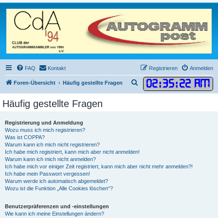
FAQ
Kontakt
Registrieren
Anmelden
02
:
35
:
23 AM
S
Foren-Übersicht
Häufig gestellte Fragen
u
Häufig gestellte Fragen
c
h
Registrierung und Anmeldung
e
Wozu muss ich mich registrieren?
Was ist COPPA?
Warum kann ich mich nicht registrieren?
Ich habe mich registriert, kann mich aber nicht anmelden!
Warum kann ich mich nicht anmelden?
Ich habe mich vor einiger Zeit registriert, kann mich aber nicht mehr anmelden?!
Ich habe mein Passwort vergessen!
Warum werde ich automatisch abgemeldet?
Wozu ist die Funktion „Alle Cookies löschen“?
Benutzerpräferenzen und -einstellungen
Wie kann ich meine Einstellungen ändern?