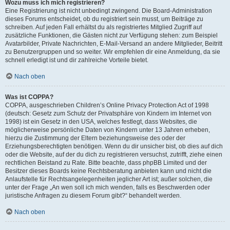
Wozu muss ich mich registrieren?
Eine Registrierung ist nicht unbedingt zwingend. Die Board-Administration
dieses Forums entscheidet, ob du registriert sein musst, um Beiträge zu
schreiben. Auf jeden Fall erhältst du als registriertes Mitglied Zugriff auf
zusätzliche Funktionen, die Gästen nicht zur Verfügung stehen: zum Beispiel
Avatarbilder, Private Nachrichten, E-Mail-Versand an andere Mitglieder, Beitritt
zu Benutzergruppen und so weiter. Wir empfehlen dir eine Anmeldung, da sie
schnell erledigt ist und dir zahlreiche Vorteile bietet.
Nach oben
Was ist COPPA?
COPPA, ausgeschrieben Children’s Online Privacy Protection Act of 1998
(deutsch: Gesetz zum Schutz der Privatsphäre von Kindern im Internet von
1998) ist ein Gesetz in den USA, welches festlegt, dass Websites, die
möglicherweise persönliche Daten von Kindern unter 13 Jahren erheben,
hierzu die Zustimmung der Eltern beziehungsweise des oder der
Erziehungsberechtigten benötigen. Wenn du dir unsicher bist, ob dies auf dich
oder die Website, auf der du dich zu registrieren versuchst, zutrifft, ziehe einen
rechtlichen Beistand zu Rate. Bitte beachte, dass phpBB Limited und der
Besitzer dieses Boards keine Rechtsberatung anbieten kann und nicht die
Anlaufstelle für Rechtsangelegenheiten jeglicher Art ist; außer solchen, die
unter der Frage „An wen soll ich mich wenden, falls es Beschwerden oder
juristische Anfragen zu diesem Forum gibt?“ behandelt werden.
Nach oben