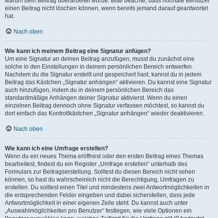
warum dein Beitrag überarbeitet wurde. Bitte beachte, dass normale Benutzer
einen Beitrag nicht löschen können, wenn bereits jemand darauf geantwortet
hat.
Nach oben
Wie kann ich meinem Beitrag eine Signatur anfügen?
Um eine Signatur an deinen Beitrag anzufügen, musst du zunächst eine
solche in den Einstellungen in deinem persönlichen Bereich entwerfen.
Nachdem du die Signatur erstellt und gespeichert hast, kannst du in jedem
Beitrag das Kästchen „Signatur anhängen“ aktivieren. Du kannst eine Signatur
auch hinzufügen, indem du in deinem persönlichen Bereich das
standardmäßige Anhängen deiner Signatur aktivierst. Wenn du einen
einzelnen Beitrag dennoch ohne Signatur verfassen möchtest, so kannst du
dort einfach das Kontrollkästchen „Signatur anhängen“ wieder deaktivieren.
Nach oben
Wie kann ich eine Umfrage erstellen?
Wenn du ein neues Thema eröffnest oder den ersten Beitrag eines Themas
bearbeitest, findest du ein Register „Umfrage erstellen“ unterhalb des
Formulars zur Beitragserstellung. Solltest du diesen Bereich nicht sehen
können, so hast du wahrscheinlich nicht die Berechtigung, Umfragen zu
erstellen. Du solltest einen Titel und mindestens zwei Antwortmöglichkeiten in
die entsprechenden Felder eingeben und dabei sicherstellen, dass jede
Antwortmöglichkeit in einer eigenen Zeile steht. Du kannst auch unter
„Auswahlmöglichkeiten pro Benutzer“ festlegen, wie viele Optionen ein