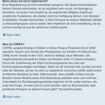
Wozu muss ich mich registrieren?
Eine Registrierung ist nicht unbedingt zwingend. Die Board-Administration
dieses Forums entscheidet, ob du registriert sein musst, um Beiträge zu
schreiben. Auf jeden Fall erhältst du als registriertes Mitglied Zugriff auf
zusätzliche Funktionen, die Gästen nicht zur Verfügung stehen: zum Beispiel
Avatarbilder, Private Nachrichten, E-Mail-Versand an andere Mitglieder, Beitritt
zu Benutzergruppen und so weiter. Wir empfehlen dir eine Anmeldung, da sie
schnell erledigt ist und dir zahlreiche Vorteile bietet.
Nach oben
Was ist COPPA?
COPPA, ausgeschrieben Children’s Online Privacy Protection Act of 1998
(deutsch: Gesetz zum Schutz der Privatsphäre von Kindern im Internet von
1998) ist ein Gesetz in den USA, welches festlegt, dass Websites, die
möglicherweise persönliche Daten von Kindern unter 13 Jahren erheben,
hierzu die Zustimmung der Eltern beziehungsweise des oder der
Erziehungsberechtigten benötigen. Wenn du dir unsicher bist, ob dies auf dich
oder die Website, auf der du dich zu registrieren versuchst, zutrifft, ziehe einen
rechtlichen Beistand zu Rate. Bitte beachte, dass phpBB Limited und der
Besitzer dieses Boards keine Rechtsberatung anbieten kann und nicht die
Anlaufstelle für Rechtsangelegenheiten jeglicher Art ist; außer solchen, die
unter der Frage „An wen soll ich mich wenden, falls es Beschwerden oder
juristische Anfragen zu diesem Forum gibt?“ behandelt werden.
Nach oben