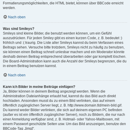
Formatierungsmöglichkeiten, die HTML bietet, können über BBCode erreicht
werden.
Nach oben
Was sind Smileys?
Smileys sind kleine Bilder, die benutzt werden können, um ein Gefühl
auszudrücken. Für jeden Smiley gibt es einen kurzen Code, z. B. bedeutet :)
fröhlich und :( traurig. Die Liste aller Smileys kannst du beim Verfassen eines
Beitrags sehen. Versuche bitte trotzdem, Smileys nicht zu häufig zu benutzen,
sie können einen Beitrag schnell unlesbar machen und ein Moderator könnte
deshalb deinen Beitrag entsprechend überarbeiten oder gar komplett löschen.
Die Board-Administration kann auch die Anzahl der Smileys begrenzen, die du
in einem Beitrag benutzen kannst.
Nach oben
Kann ich Bilder in meine Beiträge einfügen?
Ja, Bilder können in deinem Beitrag angezeigt werden. Wenn die
Administration Dateianhänge erlaubt hat, kannst du das Bild auch direkt
hochladen. Ansonsten musst du zu einem Bild verlinken, das auf einem
öffentlich zugänglichen Server liegt, z. B. http://www.domain.tld/mein-bild.gif.
Du kannst weder Bilder verlinken, die sich auf deinem eigenen PC befinden
(außer es ist ein öffentlich zugänglicher Server), noch zu Bildern, die nur nach
einer Anmeldung verfügbar sind, z. B. Hotmail- oder Yahoo-Mailboxen, mit
einem Passwort geschützte Seiten usw. Um das Bild anzuzeigen, benutze den
BBCode-Tag „[img]“.