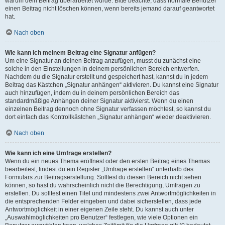
warum dein Beitrag überarbeitet wurde. Bitte beachte, dass normale Benutzer
einen Beitrag nicht löschen können, wenn bereits jemand darauf geantwortet
hat.
Nach oben
Wie kann ich meinem Beitrag eine Signatur anfügen?
Um eine Signatur an deinen Beitrag anzufügen, musst du zunächst eine
solche in den Einstellungen in deinem persönlichen Bereich entwerfen.
Nachdem du die Signatur erstellt und gespeichert hast, kannst du in jedem
Beitrag das Kästchen „Signatur anhängen“ aktivieren. Du kannst eine Signatur
auch hinzufügen, indem du in deinem persönlichen Bereich das
standardmäßige Anhängen deiner Signatur aktivierst. Wenn du einen
einzelnen Beitrag dennoch ohne Signatur verfassen möchtest, so kannst du
dort einfach das Kontrollkästchen „Signatur anhängen“ wieder deaktivieren.
Nach oben
Wie kann ich eine Umfrage erstellen?
Wenn du ein neues Thema eröffnest oder den ersten Beitrag eines Themas
bearbeitest, findest du ein Register „Umfrage erstellen“ unterhalb des
Formulars zur Beitragserstellung. Solltest du diesen Bereich nicht sehen
können, so hast du wahrscheinlich nicht die Berechtigung, Umfragen zu
erstellen. Du solltest einen Titel und mindestens zwei Antwortmöglichkeiten in
die entsprechenden Felder eingeben und dabei sicherstellen, dass jede
Antwortmöglichkeit in einer eigenen Zeile steht. Du kannst auch unter
„Auswahlmöglichkeiten pro Benutzer“ festlegen, wie viele Optionen ein