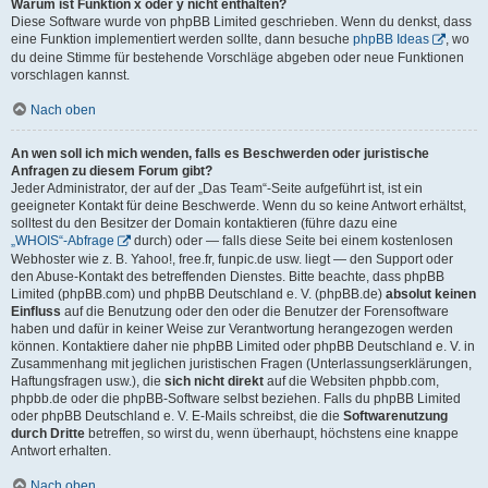
Warum ist Funktion x oder y nicht enthalten?
Diese Software wurde von phpBB Limited geschrieben. Wenn du denkst, dass
eine Funktion implementiert werden sollte, dann besuche
phpBB Ideas
, wo
du deine Stimme für bestehende Vorschläge abgeben oder neue Funktionen
vorschlagen kannst.
Nach oben
An wen soll ich mich wenden, falls es Beschwerden oder juristische
Anfragen zu diesem Forum gibt?
Jeder Administrator, der auf der „Das Team“-Seite aufgeführt ist, ist ein
geeigneter Kontakt für deine Beschwerde. Wenn du so keine Antwort erhältst,
solltest du den Besitzer der Domain kontaktieren (führe dazu eine
„WHOIS“-Abfrage
durch) oder — falls diese Seite bei einem kostenlosen
Webhoster wie z. B. Yahoo!, free.fr, funpic.de usw. liegt — den Support oder
den Abuse-Kontakt des betreffenden Dienstes. Bitte beachte, dass phpBB
Limited (phpBB.com) und phpBB Deutschland e. V. (phpBB.de)
absolut keinen
Einfluss
auf die Benutzung oder den oder die Benutzer der Forensoftware
haben und dafür in keiner Weise zur Verantwortung herangezogen werden
können. Kontaktiere daher nie phpBB Limited oder phpBB Deutschland e. V. in
Zusammenhang mit jeglichen juristischen Fragen (Unterlassungserklärungen,
Haftungsfragen usw.), die
sich nicht direkt
auf die Websiten phpbb.com,
phpbb.de oder die phpBB-Software selbst beziehen. Falls du phpBB Limited
oder phpBB Deutschland e. V. E-Mails schreibst, die die
Softwarenutzung
durch Dritte
betreffen, so wirst du, wenn überhaupt, höchstens eine knappe
Antwort erhalten.
Nach oben