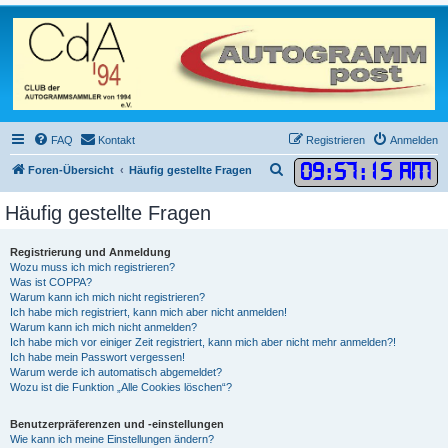
FAQ
Kontakt
Registrieren
Anmelden
09
:
57
:
16 AM
S
Foren-Übersicht
Häufig gestellte Fragen
u
Häufig gestellte Fragen
c
h
Registrierung und Anmeldung
e
Wozu muss ich mich registrieren?
Was ist COPPA?
Warum kann ich mich nicht registrieren?
Ich habe mich registriert, kann mich aber nicht anmelden!
Warum kann ich mich nicht anmelden?
Ich habe mich vor einiger Zeit registriert, kann mich aber nicht mehr anmelden?!
Ich habe mein Passwort vergessen!
Warum werde ich automatisch abgemeldet?
Wozu ist die Funktion „Alle Cookies löschen“?
Benutzerpräferenzen und -einstellungen
Wie kann ich meine Einstellungen ändern?