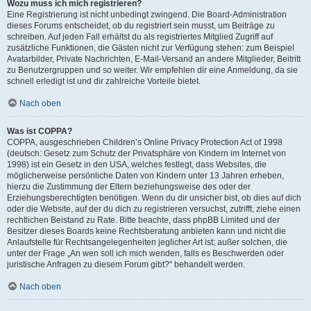
Wozu muss ich mich registrieren?
Eine Registrierung ist nicht unbedingt zwingend. Die Board-Administration
dieses Forums entscheidet, ob du registriert sein musst, um Beiträge zu
schreiben. Auf jeden Fall erhältst du als registriertes Mitglied Zugriff auf
zusätzliche Funktionen, die Gästen nicht zur Verfügung stehen: zum Beispiel
Avatarbilder, Private Nachrichten, E-Mail-Versand an andere Mitglieder, Beitritt
zu Benutzergruppen und so weiter. Wir empfehlen dir eine Anmeldung, da sie
schnell erledigt ist und dir zahlreiche Vorteile bietet.
Nach oben
Was ist COPPA?
COPPA, ausgeschrieben Children’s Online Privacy Protection Act of 1998
(deutsch: Gesetz zum Schutz der Privatsphäre von Kindern im Internet von
1998) ist ein Gesetz in den USA, welches festlegt, dass Websites, die
möglicherweise persönliche Daten von Kindern unter 13 Jahren erheben,
hierzu die Zustimmung der Eltern beziehungsweise des oder der
Erziehungsberechtigten benötigen. Wenn du dir unsicher bist, ob dies auf dich
oder die Website, auf der du dich zu registrieren versuchst, zutrifft, ziehe einen
rechtlichen Beistand zu Rate. Bitte beachte, dass phpBB Limited und der
Besitzer dieses Boards keine Rechtsberatung anbieten kann und nicht die
Anlaufstelle für Rechtsangelegenheiten jeglicher Art ist; außer solchen, die
unter der Frage „An wen soll ich mich wenden, falls es Beschwerden oder
juristische Anfragen zu diesem Forum gibt?“ behandelt werden.
Nach oben