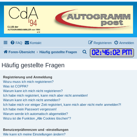
FAQ
Kontakt
Registrieren
Anmelden
02
:
46
:
03 PM
S
Foren-Übersicht
Häufig gestellte Fragen
u
Häufig gestellte Fragen
c
h
Registrierung und Anmeldung
e
Wozu muss ich mich registrieren?
Was ist COPPA?
Warum kann ich mich nicht registrieren?
Ich habe mich registriert, kann mich aber nicht anmelden!
Warum kann ich mich nicht anmelden?
Ich habe mich vor einiger Zeit registriert, kann mich aber nicht mehr anmelden?!
Ich habe mein Passwort vergessen!
Warum werde ich automatisch abgemeldet?
Wozu ist die Funktion „Alle Cookies löschen“?
Benutzerpräferenzen und -einstellungen
Wie kann ich meine Einstellungen ändern?