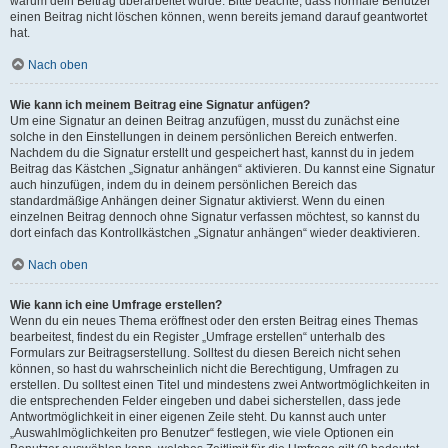
warum dein Beitrag überarbeitet wurde. Bitte beachte, dass normale Benutzer
einen Beitrag nicht löschen können, wenn bereits jemand darauf geantwortet
hat.
Nach oben
Wie kann ich meinem Beitrag eine Signatur anfügen?
Um eine Signatur an deinen Beitrag anzufügen, musst du zunächst eine
solche in den Einstellungen in deinem persönlichen Bereich entwerfen.
Nachdem du die Signatur erstellt und gespeichert hast, kannst du in jedem
Beitrag das Kästchen „Signatur anhängen“ aktivieren. Du kannst eine Signatur
auch hinzufügen, indem du in deinem persönlichen Bereich das
standardmäßige Anhängen deiner Signatur aktivierst. Wenn du einen
einzelnen Beitrag dennoch ohne Signatur verfassen möchtest, so kannst du
dort einfach das Kontrollkästchen „Signatur anhängen“ wieder deaktivieren.
Nach oben
Wie kann ich eine Umfrage erstellen?
Wenn du ein neues Thema eröffnest oder den ersten Beitrag eines Themas
bearbeitest, findest du ein Register „Umfrage erstellen“ unterhalb des
Formulars zur Beitragserstellung. Solltest du diesen Bereich nicht sehen
können, so hast du wahrscheinlich nicht die Berechtigung, Umfragen zu
erstellen. Du solltest einen Titel und mindestens zwei Antwortmöglichkeiten in
die entsprechenden Felder eingeben und dabei sicherstellen, dass jede
Antwortmöglichkeit in einer eigenen Zeile steht. Du kannst auch unter
„Auswahlmöglichkeiten pro Benutzer“ festlegen, wie viele Optionen ein