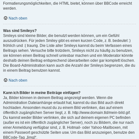
Formatierungsmöglichkeiten, die HTML bietet, können über BBCode erreicht
werden.
Nach oben
Was sind Smileys?
Smileys sind kleine Bilder, die benutzt werden können, um ein Gefühl
auszudrücken. Für jeden Smiley gibt es einen kurzen Code, z. B. bedeutet :)
fröhlich und :( traurig. Die Liste aller Smileys kannst du beim Verfassen eines
Beitrags sehen. Versuche bitte trotzdem, Smileys nicht zu häufig zu benutzen,
sie können einen Beitrag schnell unlesbar machen und ein Moderator könnte
deshalb deinen Beitrag entsprechend überarbeiten oder gar komplett löschen.
Die Board-Administration kann auch die Anzahl der Smileys begrenzen, die du
in einem Beitrag benutzen kannst.
Nach oben
Kann ich Bilder in meine Beiträge einfügen?
Ja, Bilder können in deinem Beitrag angezeigt werden. Wenn die
Administration Dateianhänge erlaubt hat, kannst du das Bild auch direkt
hochladen. Ansonsten musst du zu einem Bild verlinken, das auf einem
öffentlich zugänglichen Server liegt, z. B. http://www.domain.tld/mein-bild.gif.
Du kannst weder Bilder verlinken, die sich auf deinem eigenen PC befinden
(außer es ist ein öffentlich zugänglicher Server), noch zu Bildern, die nur nach
einer Anmeldung verfügbar sind, z. B. Hotmail- oder Yahoo-Mailboxen, mit
einem Passwort geschützte Seiten usw. Um das Bild anzuzeigen, benutze den
BBCode-Tag „[img]“.