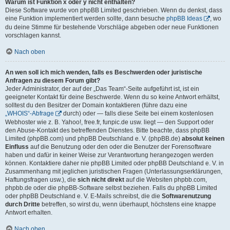
Warum ist Funktion x oder y nicht enthalten?
Diese Software wurde von phpBB Limited geschrieben. Wenn du denkst, dass
eine Funktion implementiert werden sollte, dann besuche
phpBB Ideas
, wo
du deine Stimme für bestehende Vorschläge abgeben oder neue Funktionen
vorschlagen kannst.
Nach oben
An wen soll ich mich wenden, falls es Beschwerden oder juristische
Anfragen zu diesem Forum gibt?
Jeder Administrator, der auf der „Das Team“-Seite aufgeführt ist, ist ein
geeigneter Kontakt für deine Beschwerde. Wenn du so keine Antwort erhältst,
solltest du den Besitzer der Domain kontaktieren (führe dazu eine
„WHOIS“-Abfrage
durch) oder — falls diese Seite bei einem kostenlosen
Webhoster wie z. B. Yahoo!, free.fr, funpic.de usw. liegt — den Support oder
den Abuse-Kontakt des betreffenden Dienstes. Bitte beachte, dass phpBB
Limited (phpBB.com) und phpBB Deutschland e. V. (phpBB.de)
absolut keinen
Einfluss
auf die Benutzung oder den oder die Benutzer der Forensoftware
haben und dafür in keiner Weise zur Verantwortung herangezogen werden
können. Kontaktiere daher nie phpBB Limited oder phpBB Deutschland e. V. in
Zusammenhang mit jeglichen juristischen Fragen (Unterlassungserklärungen,
Haftungsfragen usw.), die
sich nicht direkt
auf die Websiten phpbb.com,
phpbb.de oder die phpBB-Software selbst beziehen. Falls du phpBB Limited
oder phpBB Deutschland e. V. E-Mails schreibst, die die
Softwarenutzung
durch Dritte
betreffen, so wirst du, wenn überhaupt, höchstens eine knappe
Antwort erhalten.
Nach oben