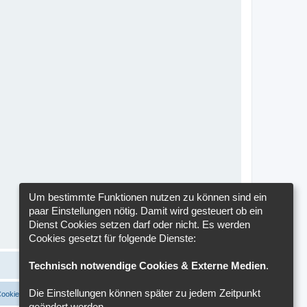
Um bestimmte Funktionen nutzen zu können sind ein
paar Einstellungen nötig. Damit wird gesteuert ob ein
Dienst Cookies setzen darf oder nicht. Es werden
Cookies gesetzt für folgende Dienste:
Technisch notwendige Cookies & Externe Medien
.
Die Einstellungen können später zu jedem Zeitpunkt
Cookies löschen
Cookie-Einstellungen
Alle Zeiten sind
UTC+02:00
geändert werden.