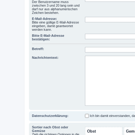
Der Benutzername muss
zwischen 3 und 20 lang sein und
darf nur aus alphanumerischen
Zeichen bestehen.
E-Mail-Adresse:
Bitte eine gültige E-Mail-Adresse
eingeben, damit geantwortet
werden kann.
Bitte E-Mail-Adresse
bestätigen:
Betreff:
Nachrichtentext:
Datenschutzerklärung:
Ich bin damit einverstanden, 
Sortier nach Obst oder
Gemüse
Obst
Gem
Zieh die richtigen Optionen in die