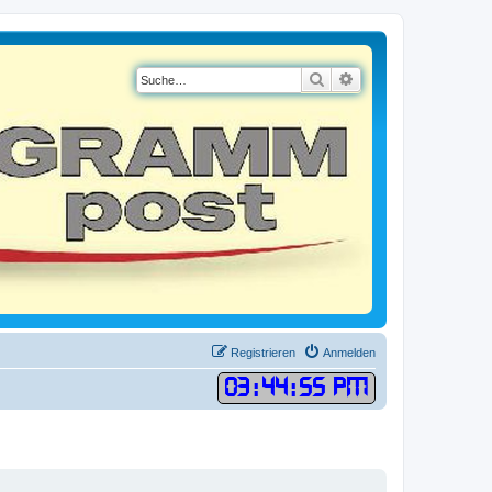
Suche
Erweiterte Suche
Registrieren
Anmelden
03
:
44
:
55 PM