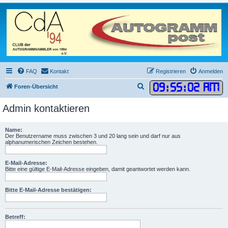
FAQ
Kontakt
Registrieren
Anmelden
09
:
55
:
02 AM
S
Foren-Übersicht
u
Admin kontaktieren
c
h
Name:
e
Der Benutzername muss zwischen 3 und 20 lang sein und darf nur aus
alphanumerischen Zeichen bestehen.
E-Mail-Adresse:
Bitte eine gültige E-Mail-Adresse eingeben, damit geantwortet werden kann.
Bitte E-Mail-Adresse bestätigen:
Betreff: