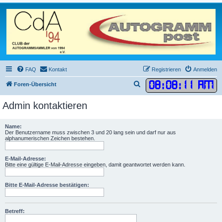
FAQ
Kontakt
Registrieren
Anmelden
08
:
08
:
11 AM
S
Foren-Übersicht
u
Admin kontaktieren
c
h
Name:
e
Der Benutzername muss zwischen 3 und 20 lang sein und darf nur aus
alphanumerischen Zeichen bestehen.
E-Mail-Adresse:
Bitte eine gültige E-Mail-Adresse eingeben, damit geantwortet werden kann.
Bitte E-Mail-Adresse bestätigen:
Betreff: