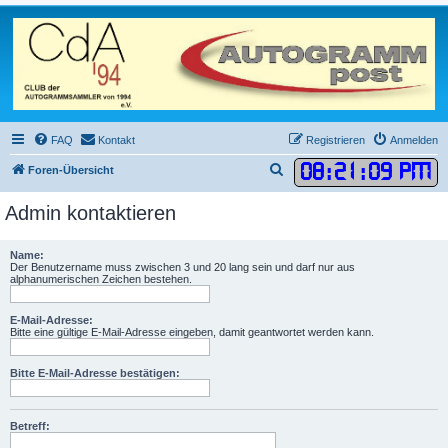
FAQ
Kontakt
Registrieren
Anmelden
08
:
21
:
09 PM
S
Foren-Übersicht
u
Admin kontaktieren
c
h
Name:
e
Der Benutzername muss zwischen 3 und 20 lang sein und darf nur aus
alphanumerischen Zeichen bestehen.
E-Mail-Adresse:
Bitte eine gültige E-Mail-Adresse eingeben, damit geantwortet werden kann.
Bitte E-Mail-Adresse bestätigen:
Betreff: