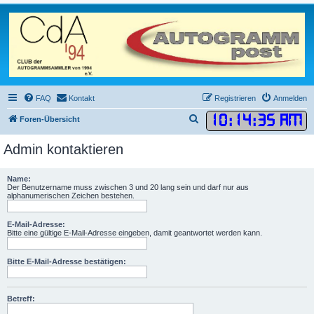
FAQ
Kontakt
Registrieren
Anmelden
10
:
14
:
35 AM
S
Foren-Übersicht
u
Admin kontaktieren
c
h
Name:
e
Der Benutzername muss zwischen 3 und 20 lang sein und darf nur aus
alphanumerischen Zeichen bestehen.
E-Mail-Adresse:
Bitte eine gültige E-Mail-Adresse eingeben, damit geantwortet werden kann.
Bitte E-Mail-Adresse bestätigen:
Betreff: